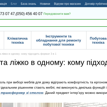
мація
Блог
База знань
Новини
Відгуки про магазин
Договір публічн
373 07 47,
(050) 456 40 07
Передзвонити вам?
Інструменти та
Кліматична
Побутова
обладнання для ремонту
техніка
техніка
побутової техніки
та ліжко в одному: кому підходить формат 3 в 1
 та ліжко в одному: кому підх
роль при виборі меблів для дому відіграють комфортність та ергон
ідеальним рішенням стають меблі, які виконують декілька функцій 
 трансформер зі столом
. Даний предмет інтер’єру можно викорис