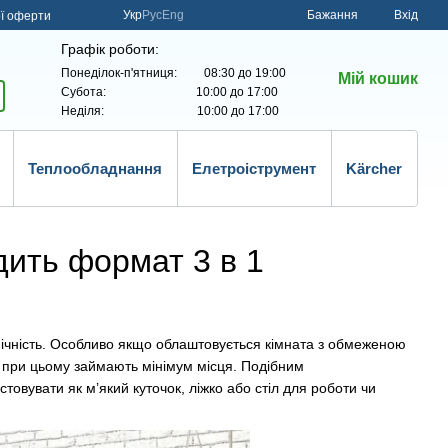
Укр
Рус
Eng
Бажання
Вхід
ої оферти
Графік роботи:
Понеділок-п'ятниця: 08:30 до 19:00
Мій кошик
Субота: 10:00 до 17:00
Неділя: 10:00 до 17:00
Теплообладнання
Елетроіструмент
Kärcher
одить формат 3 в 1
омічність. Особливо якщо облаштовується кімната з обмеженою
і при цьому займають мінімум місця. Подібним
товувати як м’який куточок, ліжко або стіл для роботи чи