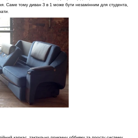
ання. Саме тому диван 3 в 1 може бути незамінним для студента,
нати.
ійний каркас, тактильно приємну оббивку та просту систему