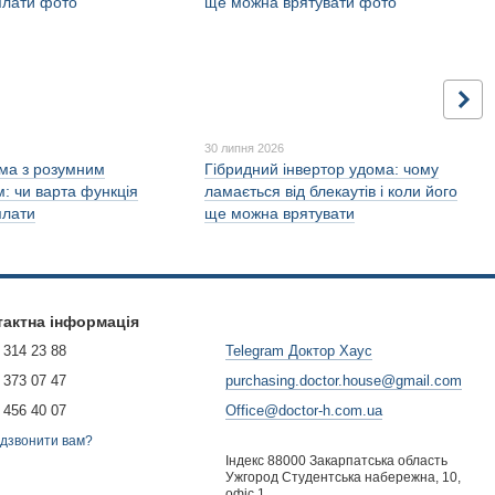
30 липня 2026
ема з розумним
Гібридний інвертор удома: чому
: чи варта функція
ламається від блекаутів і коли його
плати
ще можна врятувати
тактна інформація
 314 23 88
Telegram Доктор Хаус
 373 07 47
purchasing.doctor.house@gmail.com
 456 40 07
Office@doctor-h.com.ua
дзвонити вам?
Індекс 88000 Закарпатська область
Ужгород Студентська набережна, 10,
офіс 1