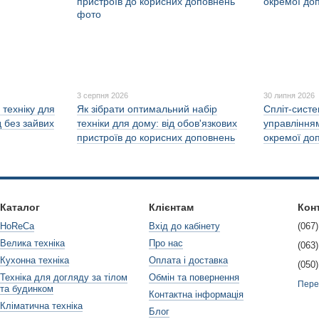
3 серпня 2026
30 липня 2026
техніку для
Як зібрати оптимальний набір
Спліт-сист
д без зайвих
техніки для дому: від обов'язкових
управлінням
пристроїв до корисних доповнень
окремої до
Каталог
Клієнтам
Кон
HoReCa
Вхід до кабінету
(067)
Велика техніка
Про нас
(063)
Кухонна техніка
Оплата і доставка
(050)
Техніка для догляду за тілом
Обмін та повернення
Пере
та будинком
Контактна інформація
Кліматична техніка
Блог