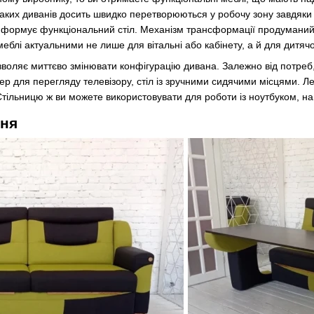
таких диванів досить швидко перетворюються у робочу зону завдяки 
формує функціональний стіл. Механізм трансформації продуманий д
меблі актуальними не лише для вітальні або кабінету, а й для дитячо
воляє миттєво змінювати конфігурацію дивана. Залежно від потреб
ер для перегляду телевізору, стіл із зручними сидячими місцями. Л
тільницю ж ви можете використовувати для роботи із ноутбуком, нав
ння