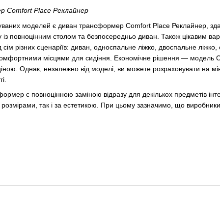
 Comfort Place Реклайнер
уваних моделей є диван трансформер Comfort Place Реклайнер, зда
у із повноцінним столом та безпосередньо диван. Також цікавим вар
д сім різних сценаріїв: диван, односпальне ліжко, двоспальне ліжко,
з комфортними місцями для сидіння. Економічне рішення — модель Co
іною. Однак, незалежно від моделі, ви можете розраховувати на мі
і.
ормер є повноцінною заміною відразу для декількох предметів інтер
 розмірами, так і за естетикою. При цьому зазначимо, що виробники