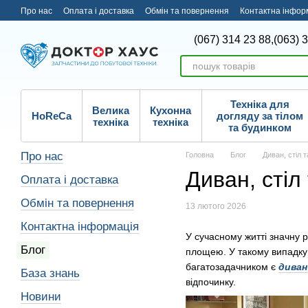
Перейти до основного контенту
Про нас
Оплата і доставка
Обмін та повернення
Контактна інфор
(067) 314 23 88,
(063) 
Техніка для
Велика
Кухонна
HoReCa
догляду за тілом
техніка
техніка
та будинком
Про нас
Головна
Блог
Диван, стіл 
Диван, стіл
Оплата і доставка
Обмін та повернення
13 лютого 2026
Контактна інформація
У сучасному житті значну 
Блог
площею. У такому випадку 
багатозадачником є
диван
База знань
відпочинку.
Новини