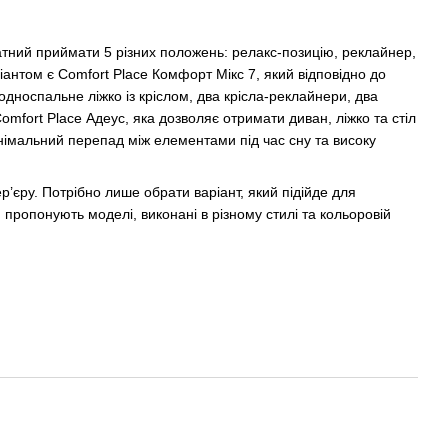
тний приймати 5 різних положень: релакс-позицію, реклайнер,
іантом є Comfort Place Комфорт Мікс 7, який відповідно до
 односпальне ліжко із кріслом, два крісла-реклайнери, два
mfort Place Адеус, яка дозволяє отримати диван, ліжко та стіл
німальний перепад між елементами під час сну та високу
’єру. Потрібно лише обрати варіант, який підійде для
 пропонують моделі, виконані в різному стилі та кольоровій