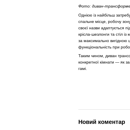
Фото: диван-трансформер
Однією із найбільш затреб
спальне місце, робочу зон
своєї назви адаптується пі
крісла-шезлонги та стіл і
за максимально вигідною ц
функціональність при робот
Таким чином, диван трансф
конкретної кімнати — як за
гамі.
Новий коментар