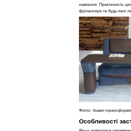
навчання. Практичність цих
фрілансера та будь-якої л
Фото: диван-трансформер
Особливості зас
Якщо довіритися перевірен