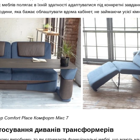
 меблів полягає в їхній здатності адаптуватися під конкретні завд
юдини, яка бажає облаштувати вдома кабінет, не займаючи усієї кім
 Comfort Place Комфорт Мікс 7
тосування диванів трансформерів
ому виробнику, то ви отримаєте функціональні меблі, що мають над