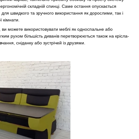
ергономічній складній спинці. Саме остання опускається
ля швидкого та зручного використання як дорослими, так і
ї кімнати.
, ви можете використовувати меблі як односпальне або
егким рухом більшість диванів перетворюються також на крісла-
чання, сніданку або зустрічей із друзями.