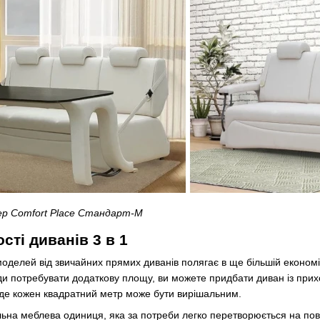
р Comfort Place Стандарт-М
сті диванів 3 в 1
 моделей від звичайних прямих диванів полягає в ще більшій економі
ди потребувати додаткову площу, ви можете придбати диван із при
, де кожен квадратний метр може бути вирішальним.
льна меблева одиниця, яка за потреби легко перетворюється на пов