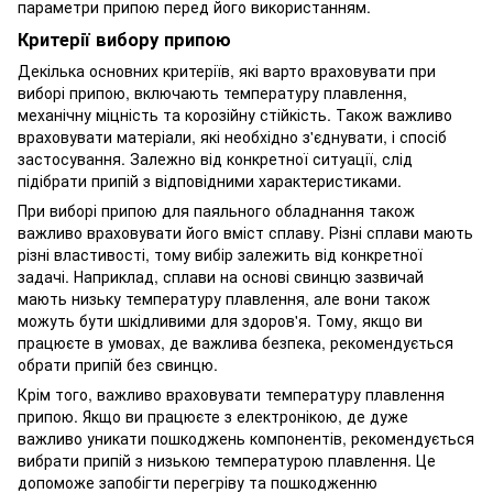
параметри припою перед його використанням.
Критерії вибору припою
Декілька основних критеріїв, які варто враховувати при
виборі припою, включають температуру плавлення,
механічну міцність та корозійну стійкість. Також важливо
враховувати матеріали, які необхідно з'єднувати, і спосіб
застосування. Залежно від конкретної ситуації, слід
підібрати припій з відповідними характеристиками.
При виборі припою для паяльного обладнання також
важливо враховувати його вміст сплаву. Різні сплави мають
різні властивості, тому вибір залежить від конкретної
задачі. Наприклад, сплави на основі свинцю зазвичай
мають низьку температуру плавлення, але вони також
можуть бути шкідливими для здоров'я. Тому, якщо ви
працюєте в умовах, де важлива безпека, рекомендується
обрати припій без свинцю.
Крім того, важливо враховувати температуру плавлення
припою. Якщо ви працюєте з електронікою, де дуже
важливо уникати пошкоджень компонентів, рекомендується
вибрати припій з низькою температурою плавлення. Це
допоможе запобігти перегріву та пошкодженню