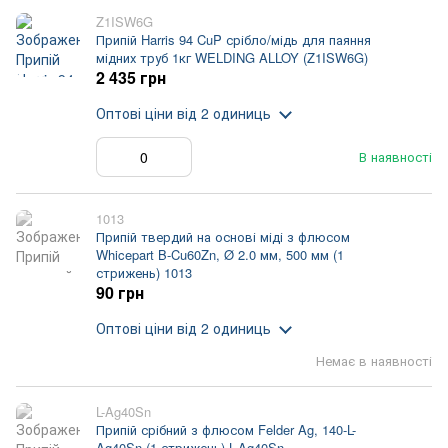
Z1ISW6G
Припій Harris 94 CuP срібло/мідь для паяння
мідних труб 1кг WELDING ALLOY (Z1ISW6G)
2 435 грн
Оптові ціни
від 2 одиниць
В наявності
1013
Припій твердий на основі міді з флюсом
Whicepart B-Cu60Zn, Ø 2.0 мм, 500 мм (1
стрижень) 1013
90 грн
Оптові ціни
від 2 одиниць
Немає в наявності
L-Ag40Sn
Припій срібний з флюсом Felder Ag, 140-L-
Ag40Sn (1 стрижень) L-Ag40Sn