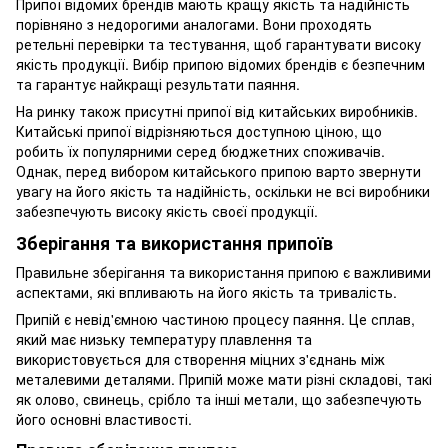
Припої відомих брендів мають кращу якість та надійність
порівняно з недорогими аналогами. Вони проходять
ретельні перевірки та тестування, щоб гарантувати високу
якість продукції. Вибір припою відомих брендів є безпечним
та гарантує найкращі результати паяння.
На ринку також присутні припої від китайських виробників.
Китайські припої відрізняються доступною ціною, що
робить їх популярними серед бюджетних споживачів.
Однак, перед вибором китайського припою варто звернути
увагу на його якість та надійність, оскільки не всі виробники
забезпечують високу якість своєї продукції.
Зберігання та використання припоїв
Правильне зберігання та використання припою є важливими
аспектами, які впливають на його якість та тривалість.
Припій є невід'ємною частиною процесу паяння. Це сплав,
який має низьку температуру плавлення та
використовується для створення міцних з'єднань між
металевими деталями. Припій може мати різні складові, такі
як олово, свинець, срібло та інші метали, що забезпечують
його основні властивості.