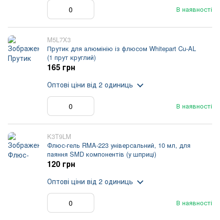
В наявності
M5L7X3
Прутик для алюмінію із флюсом Whitepart Cu-AL
(1 прут круглий)
165 грн
Оптові ціни
від 2 одиниць
В наявності
K3T9LM
Флюс-гель RMA-223 універсальний, 10 мл, для
паяння SMD компонентів (у шприці)
120 грн
Оптові ціни
від 2 одиниць
В наявності