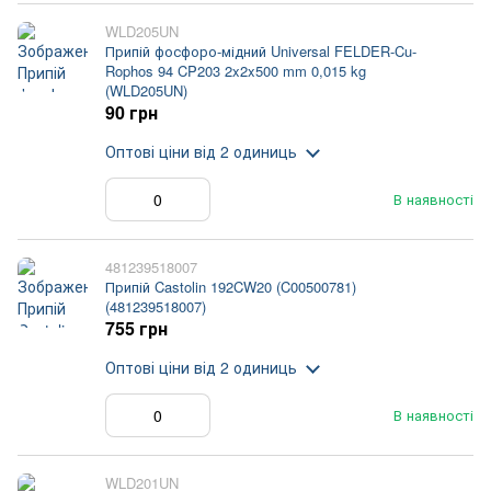
WLD205UN
Припій фосфоро-мідний Universal FELDER-Cu-
Rophos 94 CP203 2x2x500 mm 0,015 kg
(WLD205UN)
90 грн
Оптові ціни
від 2 одиниць
В наявності
481239518007
Припій Castolin 192CW20 (C00500781)
(481239518007)
755 грн
Оптові ціни
від 2 одиниць
В наявності
WLD201UN