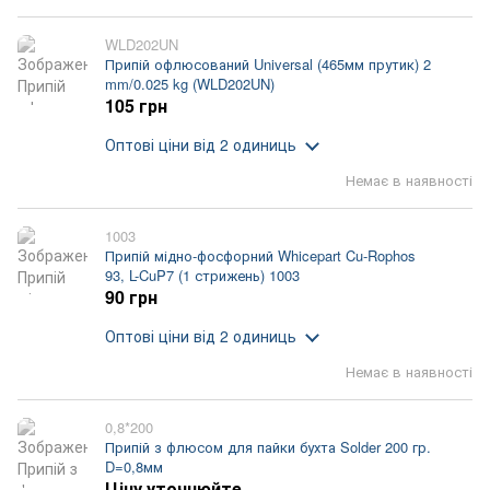
WLD202UN
Припій офлюсований Universal (465мм прутик) 2
mm/0.025 kg (WLD202UN)
105 грн
Оптові ціни
від 2 одиниць
Немає в наявності
1003
Припій мідно-фосфорний Whicepart Cu-Rophos
93, L-CuP7 (1 стрижень) 1003
90 грн
Оптові ціни
від 2 одиниць
Немає в наявності
0,8*200
Припій з флюсом для пайки бухта Solder 200 гр.
D=0,8мм
Ціну уточнюйте