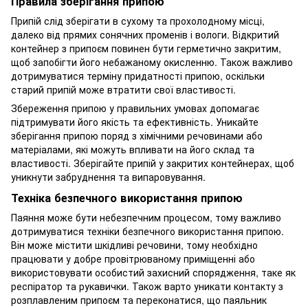
Правила зберігання припою
Припій слід зберігати в сухому та прохолодному місці,
далеко від прямих сонячних променів і вологи. Відкритий
контейнер з припоєм повинен бути герметично закритим,
щоб запобігти його небажаному окисленню. Також важливо
дотримуватися терміну придатності припою, оскільки
старий припій може втратити свої властивості.
Збереження припою у правильних умовах допомагає
підтримувати його якість та ефективність. Уникайте
зберігання припою поряд з хімічними речовинами або
матеріалами, які можуть впливати на його склад та
властивості. Зберігайте припій у закритих контейнерах, щоб
уникнути забруднення та випаровування.
Техніка безпечного використання припою
Паяння може бути небезпечним процесом, тому важливо
дотримуватися техніки безпечного використання припою.
Він може містити шкідливі речовини, тому необхідно
працювати у добре провітрюваному приміщенні або
використовувати особистий захисний спорядження, таке як
респіратор та рукавички. Також варто уникати контакту з
розплавленим припоєм та переконатися, що паяльник