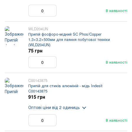
В наявності
WLD204UN
Припій фосфоро-мідний SC Phos/Copper
1.3×3.2×500мм для паяння побутової техніки
(WLD204UN)
75 грн
В наявності
C00143875
Припій для стиків алюміній - мідь Indesit
C00143875
915 грн
Оптові ціни
від 2 одиниць
В наявності