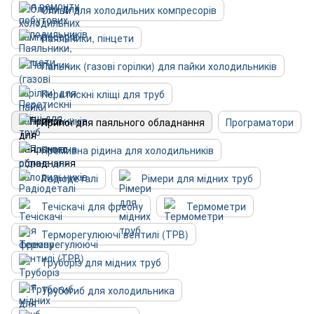
Оливи для холодильних компресорів
Паяльники, пінцети
Пальник (газові горілки) для пайки холодильників
Перетискні кліщі для труб
Припої для паяльного обладнання
Програматори
Промивна рідина для холодильників
Радіодеталі
Рімери для мідних труб
Течіскачі для фреону
Термометри
Терморегулюючі вентилі (ТРВ)
Труборіз для мідних труб
Трубогиб для холодильника