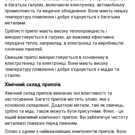
в багатьох галузях, включаючи електроніку, автомобільну
промисловість та медичне обладнання. Вони мають низьку
температуру плавлення і добре з'єднуються з багатьма
металами.
Сріблясті припої мають високу теплопровідність і
використовуються в галузях, де важлива ефективна
передача тепла, наприклад, в електроніці та виробництві
сонячних панелей.
Свинцеві припої використовуються в основному в
електротехніці та електроніці. Вони мають високу
температуру плавлення і добре з'єднуються з міддю та
сталлю.
Хімічний склад припоїв
Хімічний склад припоїв визначає їхні властивості та
застосування. Багато припоїв містять олово, яке є
основною складовою. Додаткові метали, такі як свинець,
срібло та мідь, також можуть бути присутніми. Флюс - це
інший важливий компонент припою. Він забезпечує чистоту
металевої поверхні перед паянням.
Олово є одним з найважливіших компонентів припоїв. Воно