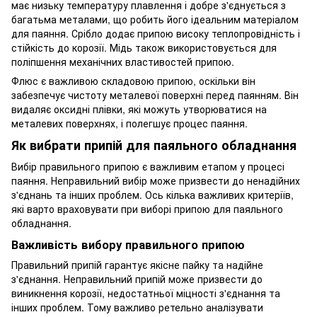
має низьку температуру плавлення і добре з'єднується з
багатьма металами, що робить його ідеальним матеріалом
для паяння. Срібло додає припою високу теплопровідність і
стійкість до корозії. Мідь також використовується для
поліпшення механічних властивостей припою.
Флюс є важливою складовою припою, оскільки він
забезпечує чистоту металевої поверхні перед паянням. Він
видаляє оксидні плівки, які можуть утворюватися на
металевих поверхнях, і полегшує процес паяння.
Як вибрати припій для паяльного обладнання
Вибір правильного припою є важливим етапом у процесі
паяння. Неправильний вибір може призвести до ненадійних
з'єднань та інших проблем. Ось кілька важливих критеріїв,
які варто враховувати при виборі припою для паяльного
обладнання.
Важливість вибору правильного припою
Правильний припій гарантує якісне пайку та надійне
з'єднання. Неправильний припій може призвести до
виникнення корозії, недостатньої міцності з'єднання та
інших проблем. Тому важливо ретельно аналізувати