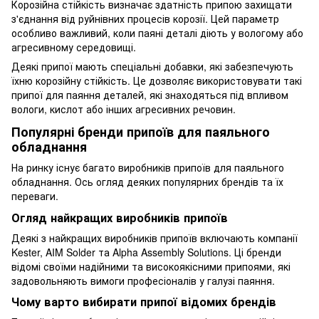
Корозійна стійкість визначає здатність припою захищати
з'єднання від руйнівних процесів корозії. Цей параметр
особливо важливий, коли паяні деталі діють у вологому або
агресивному середовищі.
Деякі припої мають спеціальні добавки, які забезпечують
їхню корозійну стійкість. Це дозволяє використовувати такі
припої для паяння деталей, які знаходяться під впливом
вологи, кислот або інших агресивних речовин.
Популярні бренди припоїв для паяльного
обладнання
На ринку існує багато виробників припоїв для паяльного
обладнання. Ось огляд деяких популярних брендів та їх
переваги.
Огляд найкращих виробників припоїв
Деякі з найкращих виробників припоїв включають компанії
Kester, AIM Solder та Alpha Assembly Solutions. Ці бренди
відомі своїми надійними та високоякісними припоями, які
задовольняють вимоги професіоналів у галузі паяння.
Чому варто вибирати припої відомих брендів