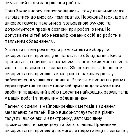
вимкнений після завершення роботи.
Припій має високу теплопровідність, тому паяльник може
нагріватися до високих температур. Переконайтеся, що ви
використовуєте паяльник з ізольованою ручкою та
дотримуйтеся правил безпеки при роботі з ним. Не
допускайте дітей або некваліфікованих осіб до роботи з
паяльним обладнанням.
У цій статті ми розглянули різні аспекти вибору та
використання припоїв для паяльного обладнання. Вибір
правильного припою є важливим етапом, який має вплив на
якість та надійність з'єднання. Збереження та безпечне
використання припою також грають важливу роль у
забезпеченні успішного паяння. Ретельне вивчення різних
характеристик та властивостей припоїв допоможе вам
зробити правильний вибір і досягти найкращих результатів
у вашій роботі з паяльним обладнанням.
Паяння є одним із найпоширеніших методів з'єднання
металевих деталей. Воно використовується в різних
галузях, включаючи електроніку, автомобільну
промисловість, медицину та багато інших. Правильне
використання припою допомагає створити міцні з'єднання,