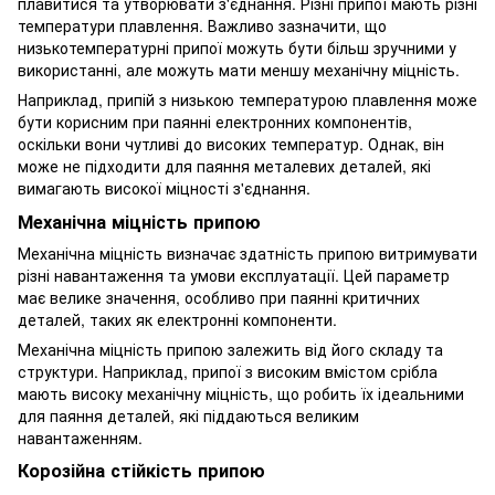
плавитися та утворювати з'єднання. Різні припої мають різні
температури плавлення. Важливо зазначити, що
низькотемпературні припої можуть бути більш зручними у
використанні, але можуть мати меншу механічну міцність.
Наприклад, припій з низькою температурою плавлення може
бути корисним при паянні електронних компонентів,
оскільки вони чутливі до високих температур. Однак, він
може не підходити для паяння металевих деталей, які
вимагають високої міцності з'єднання.
Механічна міцність припою
Механічна міцність визначає здатність припою витримувати
різні навантаження та умови експлуатації. Цей параметр
має велике значення, особливо при паянні критичних
деталей, таких як електронні компоненти.
Механічна міцність припою залежить від його складу та
структури. Наприклад, припої з високим вмістом срібла
мають високу механічну міцність, що робить їх ідеальними
для паяння деталей, які піддаються великим
навантаженням.
Корозійна стійкість припою