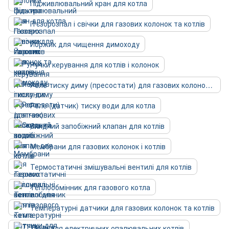
Підживлювальний кран для котла
П'єзорозпал і свічки для газових колонок та котлів
Йоржик для чищення димоходу
Ручки керування для котлів і колонок
Реле тиску диму (пресостати) для газових колонок та котлів
Реле (датчик) тиску води для котла
Скидний запобіжний клапан для котлів
Мембрани для газових колонок і котлів
Термостатичні змішувальні вентилі для котлів
Теплообмінник для газового котла
Температурні датчики для газових колонок та котлів
ТЕНи для електричних опалювальних котлів