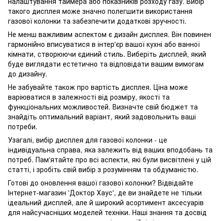
налаштування таймера або показників розходу газу. Вибір
такого дисплея може значно полегшити використання
газової колонки та забезпечити додаткові зручності.
Не менш важливим аспектом є дизайн дисплея. Він повинен
гармонійно вписуватися в інтер'єр вашої кухні або ванної
кімнати, створюючи єдиний стиль. Виберіть дисплей, який
буде виглядати естетично та відповідати вашим вимогам
до дизайну.
Не забувайте також про вартість дисплея. Ціна може
варіюватися в залежності від розміру, якості та
функціональних можливостей. Визначте свій бюджет та
знайдіть оптимальний варіант, який задовольнить ваші
потреби.
Узагалі, вибір дисплея для газової колонки - це
індивідуальна справа, яка залежить від ваших вподобань та
потреб. Пам'ятайте про всі аспекти, які були висвітлені у цій
статті, і зробіть свій вибір з розумінням та обдуманістю.
Готові до оновлення вашої газової колонки? Відвідайте
Інтернет-магазин 'Доктор Хаус', де ви знайдете не тільки
ідеальний дисплей, але й широкий асортимент аксесуарів
для найсучасніших моделей техніки. Наші знання та досвід