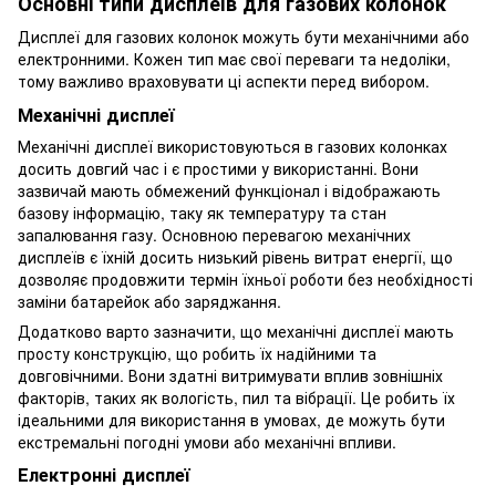
Основні типи дисплеїв для газових колонок
Дисплеї для газових колонок можуть бути механічними або
електронними. Кожен тип має свої переваги та недоліки,
тому важливо враховувати ці аспекти перед вибором.
Механічні дисплеї
Механічні дисплеї використовуються в газових колонках
досить довгий час і є простими у використанні. Вони
зазвичай мають обмежений функціонал і відображають
базову інформацію, таку як температуру та стан
запалювання газу. Основною перевагою механічних
дисплеїв є їхній досить низький рівень витрат енергії, що
дозволяє продовжити термін їхньої роботи без необхідності
заміни батарейок або заряджання.
Додатково варто зазначити, що механічні дисплеї мають
просту конструкцію, що робить їх надійними та
довговічними. Вони здатні витримувати вплив зовнішніх
факторів, таких як вологість, пил та вібрації. Це робить їх
ідеальними для використання в умовах, де можуть бути
екстремальні погодні умови або механічні впливи.
Електронні дисплеї