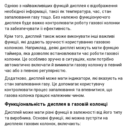
Однією з найважливіших функцій дисплея є відображення
необхідної інформації, такої як температура, час, стан
запалювання газу тощо. Без належно функціонуючого
дисплея буде важко контролювати роботу газової колонки
та забезпечувати її ефективність.
Крім того, дисплей також може виконувати інші важливі
функції, які додають зручності користуванню газовою
колонкою. Наприклад, деякі дисплеї можуть мати функцію
таймера, яка дозволяє встановлювати час роботи газової
колонки. Це особливо зручно в ситуаціях, коли потрібно
автоматично включати й вимикати газову колонку в певний
час або з певною регулярністю.
Додатково, дисплей може мати індикатори, які вказують на
стан запалювання газу. Це допомагає користувачу
контролювати процес запалювання та впевнитися, що
газова колонка працює належним чином.
Функціональність дисплея в газовій колонці
Дисплей може мати різні функції в залежності від його типу
та виробника. Основні функції, які можна зустріти на
дисплеях газових колонок, включають: