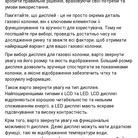
зробити правильне рішення, враховуючи свої потреби та
умови використання.
Пам'ятайте, що дисплей - це не просто окрема деталь
газової колонки, він є ключовим елементом її
функціонування та зручності для користувача. Тому не
поспішайте при виборі, проведіть достатньо часу на
дослідження ринку та зважте всі фактори, щоб отримати
найкращий варіант для вашої газової колонки.
При виборі дисплея для газової колонки, варто звернути
увагу на його розмір та якість відображення. Більший розмір
дисплея дозволить зручніше спостерігати за показниками
колонки, а якісне відображення забезпечить чітку та
зрозумілу інформацію.
Також варто звернути увагу на тип дисплея.
Найпоширенішими типами є LCD та LED. LCD дисплеї
відрізняються хорошою читабельністю та низьким
споживанням енергії, а LED дисплеї мають яскраве
підсвічування та високу контрастність.
Крім того, варто звернути увагу на функціональні
можливості дисплея. Деякі дисплеї можуть мати додаткові
функції, такі як відображення температури води,