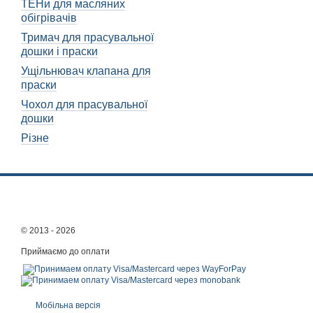
ТЕНи для масляних
Коліщатка для масляного
обігрівачів
використання вашого обіг
Тримач для прасувальної
Врахування розміру і
дошки і праски
Ущільнювач клапана для
Перед вибором коліщаток,
праски
Недотримання цього обме
Чохол для прасувальної
Також варто враховувати 
дошки
контакту з підлогою. Зан
Різне
Матеріал коліщаток:
Матеріал, з якого виготов
виготовляються зі сплаву
Металеві коліщатка мають
можуть витримувати вели
© 2013 - 2026
Пластикові коліщатка є б
Приймаємо до оплати
пошкоджень. Однак, їх тр
Вибір коліщаток з у
Одним з важливих аспекті
Мобільна версія