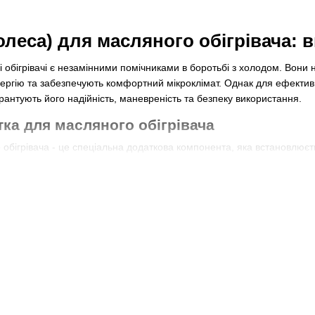
олеса) для масляного обігрівача: в
 обігрівачі є незамінними помічниками в боротьбі з холодом. Вони 
ргію та забезпечують комфортний мікроклімат. Однак для ефективно
арантують його надійність, маневреність та безпеку використання.
тка для масляного обігрівача
обігрівача - це спеціальна додаткова компонента, яка встановлюєть
приміщенню.
ілька важливих функцій, що робить їх незамінними в активному вико
озволяючи легко переміщати його у потрібне місце без додаткових 
ищають підлогу від подряпин і пошкоджень, що можуть виникнути пр
й підлоговий покриття, яке легко пошкодити неконтрольованим пе
 обігрівача є необхідною деталлю, яка допомагає забезпечити ком
ач з одного місця в інше, що особливо зручно, якщо ви хочете змін
використання коліщаток