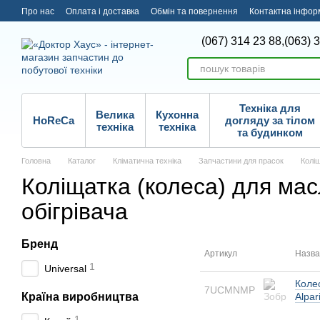
Перейти до основного контенту
Про нас
Оплата і доставка
Обмін та повернення
Контактна інфор
(067) 314 23 88,
(063) 
Техніка для
Велика
Кухонна
HoReCa
догляду за тілом
техніка
техніка
та будинком
Головна
Каталог
Кліматична техніка
Запчастини для прасок
Коліщ
Коліщатка (колеса) для ма
обігрівача
Бренд
Артикул
Назва
1
Universal
Колес
7UCMNMP
Країна виробництва
Alpar
1