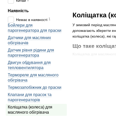
Китай
Наявність
Коліщатка (к
1
Немає в наявності
У зимовий період масляні
Бойлери для
парогенератора для праски
допомагають зберегти ене
коліщатка (колеса), які г
Датчики для масляних
обігрівачів
Що таке коліща
Датчик рівня рідини для
Коліщатка для масляного 
парогенератора
пересувати пристрій по 
Двигун обдування для
тепловентилятора
Ці коліщатка виконують к
маневреність пристрою, д
Термореле для масляного
обігрівача
Крім того, коліщатка зах
приміщенні є неподвижни
Термозапобіжник до праски
Клапани для прасок та
Коліщатка для масляного
парогенераторів
легко переміщати обігрів
Коліщатка (колеса) для
Функціональність і 
масляного обігрівача