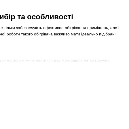
ибір та особливості
не тільки забезпечують ефективне обігрівання приміщень, але і
ї роботи такого обігрівача важливо мати ідеально підібрані
ся на його нижню частину і дає можливість легко і зручно
ристанні масляних обігрівачів. Перш за все, вони забезпечують
зусиль.
и переміщенні обігрівача. Це особливо важливо, якщо у
ресуванням.
форт та зручність використання пристрою. Вони дозволяють
ити його розташування у приміщенні.