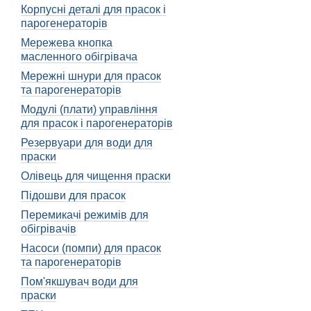
Коліщатка для масляного 
Корпусні деталі для прасок і
обігрівач з одного місця 
парогенераторів
Завдяки коліщаткам, ви 
Мережева кнопка
особливо зручно, якщо у 
масленного обігрівача
Коліщатка для масляного 
Мережні шнури для прасок
та парогенераторів
Вони дозволяють легко п
одного приміщення в інш
Модулі (плати) управління
для прасок і парогенераторів
Різновиди коліщаток
Резервуари для води для
На ринку існує декілька т
праски
розміру обігрівача, маси
Олівець для чищення праски
Одним з найпоширеніших т
Підошви для прасок
дозволяє їм котитися бе
Перемикачі режимів для
Іншим типом коліщаток є 
обігрівачів
повертати колеса на 360
Насоси (помпи) для прасок
Також існують коліщатка 
та парогенераторів
запобігаючи їх випадково
Пом'якшувач води для
праски
Як правильно в