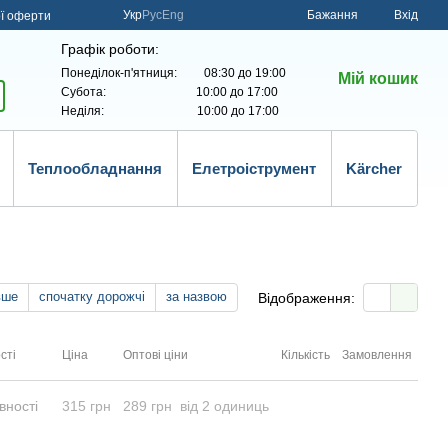
Укр
Рус
Eng
Бажання
Вхід
ої оферти
Графік роботи:
Понеділок-п'ятниця: 08:30 до 19:00
Мій кошик
Субота: 10:00 до 17:00
Неділя: 10:00 до 17:00
Теплообладнання
Елетроіструмент
Kärcher
вше
спочатку дорожчі
за назвою
Відображення:
сті
Ціна
Оптові ціни
Кількість
Замовлення
вності
315 грн
289 грн
від 2 одиниць