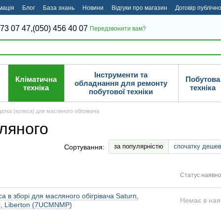
мація
Блог
База знань
Новини
Відгуки про магазин
Договір публічн
373 07 47,
(050) 456 40 07
Передзвонити вам?
Інструменти та
Кліматична
Побутова
обладнання для ремонту
техніка
техніка
побутової техніки
атка (колеса) для масляного обігрівача
сляного
за популярністю
спочатку деше
Сортування:
Статус наявно
а в зборі для масляного обігрівача Saturn,
Немає в ная
i, Liberton (7UCMNMP)