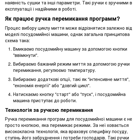
наявність сушки та інші параметри. Такі ручки є зручними в
експлуатації і надійними в роботі.
Як працює ручка перемикання программ?
Процес вибору циклу миття може відрізнятися залежно від
моделі посудомийної машини, однак загальна принципова
схема така:
Вмикаємо посудомийну машину за допомогою кнопки
"ввімкнути".
Вибираємо бажаний режим миття за допомогою ручки
перемикання, регулюємо температуру.
Вибираємо додаткові опції, такі як "інтенсивне миття",
"економія енергії" або "довгий цикл".
Натискаємо кнопку "старт" або "пуск", і посудомийна
машина приступає до роботи.
Технологія за ручкою перемикання
Ручка перемикання програм для посудомийної машини є не
просто кнопкою, яка перемикає режими. За неї ховається
висококласна технологія, яка враховує специфіку посуду,
ступінь його забруднення і потреби господарів. Такі ручки