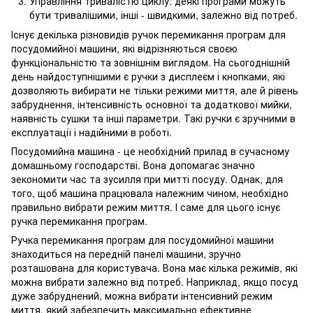
Управління тривалістю циклу: деякі програми можуть
бути тривалішими, інші - швидкими, залежно від потреб.
Існує декілька різновидів ручок перемикання програм для
посудомийної машини, які відрізняються своєю
функціональністю та зовнішнім виглядом. На сьогоднішній
день найдоступнішими є ручки з дисплеєм і кнопками, які
дозволяють вибирати не тільки режими миття, але й рівень
забруднення, інтенсивність основної та додаткової мийки,
наявність сушки та інші параметри. Такі ручки є зручними в
експлуатації і надійними в роботі.
Посудомийна машина - це необхідний прилад в сучасному
домашньому господарстві. Вона допомагає значно
зекономити час та зусилля при митті посуду. Однак, для
того, щоб машина працювала належним чином, необхідно
правильно вибрати режим миття. І саме для цього існує
ручка перемикання програм.
Ручка перемикання програм для посудомийної машини
знаходиться на передній панелі машини, зручно
розташована для користувача. Вона має кілька режимів, які
можна вибрати залежно від потреб. Наприклад, якщо посуд
дуже забруднений, можна вибрати інтенсивний режим
миття, який забезпечить максимально ефективне