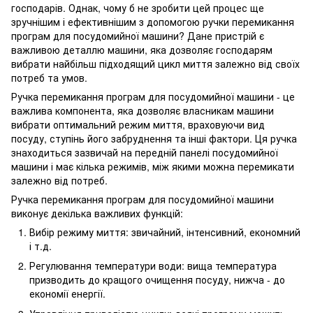
господарів. Однак, чому б не зробити цей процес ще
зручнішим і ефективнішим з допомогою ручки перемикання
програм для посудомийної машини? Дане пристрій є
важливою деталлю машини, яка дозволяє господарям
вибрати найбільш підходящий цикл миття залежно від своїх
потреб та умов.
Ручка перемикання програм для посудомийної машини - це
важлива компонента, яка дозволяє власникам машини
вибрати оптимальний режим миття, враховуючи вид
посуду, ступінь його забруднення та інші фактори. Ця ручка
знаходиться зазвичай на передній панелі посудомийної
машини і має кілька режимів, між якими можна перемикати
залежно від потреб.
Ручка перемикання програм для посудомийної машини
виконує декілька важливих функцій:
Вибір режиму миття: звичайний, інтенсивний, економний
і т.д.
Регулювання температури води: вища температура
призводить до кращого очищення посуду, нижча - до
економії енергії.