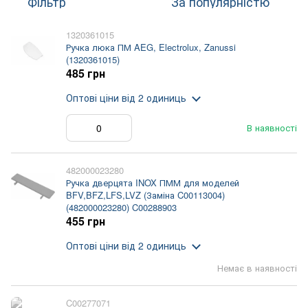
Фільтр
За популярністю
1320361015
Ручка люка ПМ AEG, Electrolux, Zanussi
(1320361015)
485 грн
Оптові ціни
від 2 одиниць
В наявності
482000023280
Ручка дверцята INOX ПММ для моделей
BFV,BFZ,LFS,LVZ (Заміна C00113004)
(482000023280) C00288903
455 грн
Оптові ціни
від 2 одиниць
Немає в наявності
C00277071