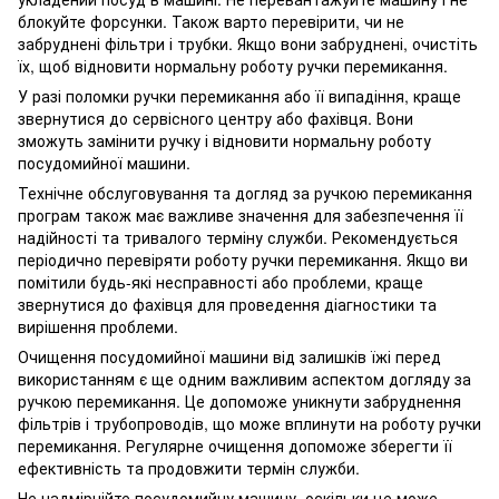
блокуйте форсунки. Також варто перевірити, чи не
забруднені фільтри і трубки. Якщо вони забруднені, очистіть
їх, щоб відновити нормальну роботу ручки перемикання.
У разі поломки ручки перемикання або її випадіння, краще
звернутися до сервісного центру або фахівця. Вони
зможуть замінити ручку і відновити нормальну роботу
посудомийної машини.
Технічне обслуговування та догляд за ручкою перемикання
програм також має важливе значення для забезпечення її
надійності та тривалого терміну служби. Рекомендується
періодично перевіряти роботу ручки перемикання. Якщо ви
помітили будь-які несправності або проблеми, краще
звернутися до фахівця для проведення діагностики та
вирішення проблеми.
Очищення посудомийної машини від залишків їжі перед
використанням є ще одним важливим аспектом догляду за
ручкою перемикання. Це допоможе уникнути забруднення
фільтрів і трубопроводів, що може вплинути на роботу ручки
перемикання. Регулярне очищення допоможе зберегти її
ефективність та продовжити термін служби.
Не надмірнійте посудомийну машину, оскільки це може