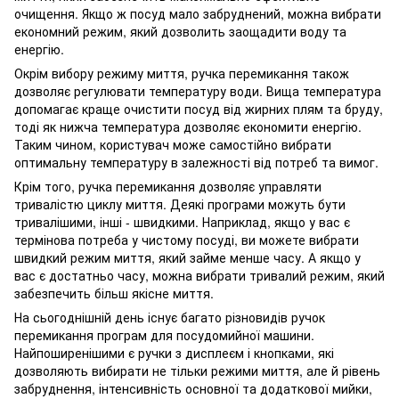
очищення. Якщо ж посуд мало забруднений, можна вибрати
економний режим, який дозволить заощадити воду та
енергію.
Окрім вибору режиму миття, ручка перемикання також
дозволяє регулювати температуру води. Вища температура
допомагає краще очистити посуд від жирних плям та бруду,
тоді як нижча температура дозволяє економити енергію.
Таким чином, користувач може самостійно вибрати
оптимальну температуру в залежності від потреб та вимог.
Крім того, ручка перемикання дозволяє управляти
тривалістю циклу миття. Деякі програми можуть бути
тривалішими, інші - швидкими. Наприклад, якщо у вас є
термінова потреба у чистому посуді, ви можете вибрати
швидкий режим миття, який займе менше часу. А якщо у
вас є достатньо часу, можна вибрати тривалий режим, який
забезпечить більш якісне миття.
На сьогоднішній день існує багато різновидів ручок
перемикання програм для посудомийної машини.
Найпоширенішими є ручки з дисплеєм і кнопками, які
дозволяють вибирати не тільки режими миття, але й рівень
забруднення, інтенсивність основної та додаткової мийки,