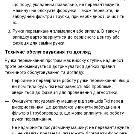
що посуд укладений правильно, не перевантажуйте
машину і не блокуйте форсунки. Також перевірте, чи
забруднені фільтри і трубки, при необхідності очистіть
їх.
Ручка перемикання зламалася або випала. В такому
випадку варто звернутися до сервісного центру або
фахівця для заміни ручки.
Технічне обслуговування та догляд
Ручка перемикання програм має високу ступінь надійності,
проте рекомендується дотримуватися деяких правил
технічного обслуговування та догляду:
Періодично перевіряйте роботу ручки перемикання. Якщо
ви помітили будь-які несправності або проблеми,
зверніться до фахівця для проведення діагностики.
Очищуйте посудомийну машину від залишків їжі перед
використанням. Це допоможе уникнути забруднення
фільтрів і трубопроводів, що може вплинути на роботу
ручки перемикання.
Не надмірнійте посудомийну машину: не перевантажуйте
її і не кладіть предмети, які можуть блокувати форсунки.