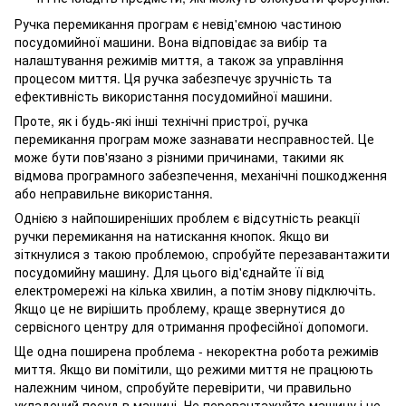
Ручка перемикання програм є невід'ємною частиною
посудомийної машини. Вона відповідає за вибір та
налаштування режимів миття, а також за управління
процесом миття. Ця ручка забезпечує зручність та
ефективність використання посудомийної машини.
Проте, як і будь-які інші технічні пристрої, ручка
перемикання програм може зазнавати несправностей. Це
може бути пов'язано з різними причинами, такими як
відмова програмного забезпечення, механічні пошкодження
або неправильне використання.
Однією з найпоширеніших проблем є відсутність реакції
ручки перемикання на натискання кнопок. Якщо ви
зіткнулися з такою проблемою, спробуйте перезавантажити
посудомийну машину. Для цього від'єднайте її від
електромережі на кілька хвилин, а потім знову підключіть.
Якщо це не вирішить проблему, краще звернутися до
сервісного центру для отримання професійної допомоги.
Ще одна поширена проблема - некоректна робота режимів
миття. Якщо ви помітили, що режими миття не працюють
належним чином, спробуйте перевірити, чи правильно
укладений посуд в машині. Не перевантажуйте машину і не