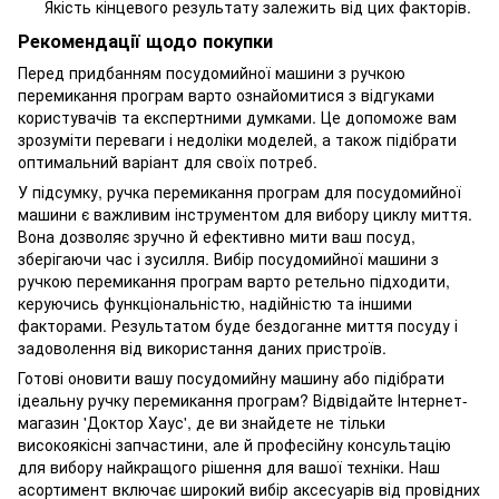
Якість кінцевого результату залежить від цих факторів.
Рекомендації щодо покупки
Перед придбанням посудомийної машини з ручкою
перемикання програм варто ознайомитися з відгуками
користувачів та експертними думками. Це допоможе вам
зрозуміти переваги і недоліки моделей, а також підібрати
оптимальний варіант для своїх потреб.
У підсумку, ручка перемикання програм для посудомийної
машини є важливим інструментом для вибору циклу миття.
Вона дозволяє зручно й ефективно мити ваш посуд,
зберігаючи час і зусилля. Вибір посудомийної машини з
ручкою перемикання програм варто ретельно підходити,
керуючись функціональністю, надійністю та іншими
факторами. Результатом буде бездоганне миття посуду і
задоволення від використання даних пристроїв.
Готові оновити вашу посудомийну машину або підібрати
ідеальну ручку перемикання програм? Відвідайте Інтернет-
магазин 'Доктор Хаус', де ви знайдете не тільки
високоякісні запчастини, але й професійну консультацію
для вибору найкращого рішення для вашої техніки. Наш
асортимент включає широкий вибір аксесуарів від провідних