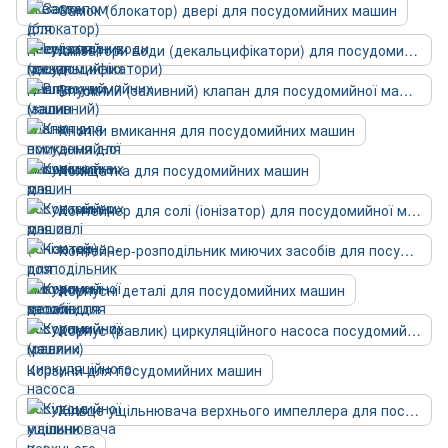
Замок (блокатор) двері для посудомийних машин
Іонізатори води (декальцифікатори) для посудомийних машин
Впускний (заливний) клапан для посудомийної машини
Кнопки вмикання для посудомийних машин
Коліщатка для посудомийних машин
Контейнер для солі (іонізатор) для посудомийної машини
Контейнер-розподільник миючих засобів для посудомийної машини
Корпусні деталі для посудомийних машин
Корпус (равлик) циркуляційного насоса посудомийної машини
Корзини для посудомийних машин
Кільце ущільнювача верхнього импеллера для посудомийних машин