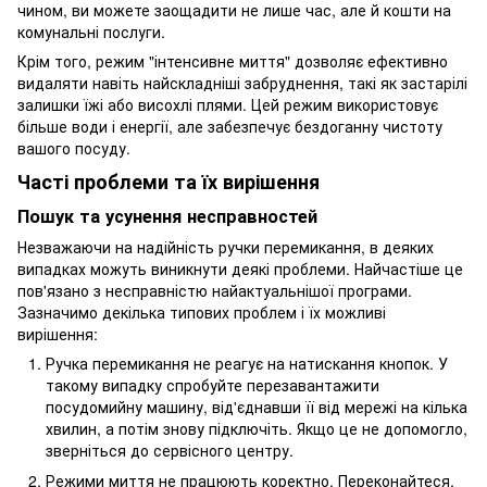
чином, ви можете заощадити не лише час, але й кошти на
комунальні послуги.
Крім того, режим "інтенсивне миття" дозволяє ефективно
видаляти навіть найскладніші забруднення, такі як застарілі
залишки їжі або висохлі плями. Цей режим використовує
більше води і енергії, але забезпечує бездоганну чистоту
вашого посуду.
Часті проблеми та їх вирішення
Пошук та усунення несправностей
Незважаючи на надійність ручки перемикання, в деяких
випадках можуть виникнути деякі проблеми. Найчастіше це
пов'язано з несправністю найактуальнішої програми.
Зазначимо декілька типових проблем і їх можливі
вирішення:
Ручка перемикання не реагує на натискання кнопок. У
такому випадку спробуйте перезавантажити
посудомийну машину, від'єднавши її від мережі на кілька
хвилин, а потім знову підключіть. Якщо це не допомогло,
зверніться до сервісного центру.
Режими миття не працюють коректно. Переконайтеся,