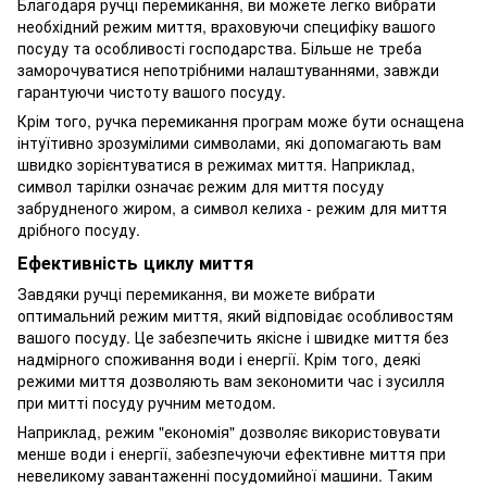
Благодаря ручці перемикання, ви можете легко вибрати
необхідний режим миття, враховуючи специфіку вашого
посуду та особливості господарства. Більше не треба
заморочуватися непотрібними налаштуваннями, завжди
гарантуючи чистоту вашого посуду.
Крім того, ручка перемикання програм може бути оснащена
інтуїтивно зрозумілими символами, які допомагають вам
швидко зорієнтуватися в режимах миття. Наприклад,
символ тарілки означає режим для миття посуду
забрудненого жиром, а символ келиха - режим для миття
дрібного посуду.
Ефективність циклу миття
Завдяки ручці перемикання, ви можете вибрати
оптимальний режим миття, який відповідає особливостям
вашого посуду. Це забезпечить якісне і швидке миття без
надмірного споживання води і енергії. Крім того, деякі
режими миття дозволяють вам зекономити час і зусилля
при митті посуду ручним методом.
Наприклад, режим "економія" дозволяє використовувати
менше води і енергії, забезпечуючи ефективне миття при
невеликому завантаженні посудомийної машини. Таким