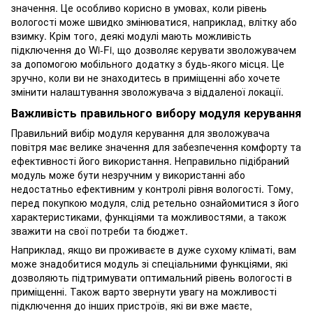
значення. Це особливо корисно в умовах, коли рівень
вологості може швидко змінюватися, наприклад, влітку або
взимку. Крім того, деякі модулі мають можливість
підключення до Wi-Fi, що дозволяє керувати зволожувачем
за допомогою мобільного додатку з будь-якого місця. Це
зручно, коли ви не знаходитесь в приміщенні або хочете
змінити налаштування зволожувача з віддаленої локації.
Важливість правильного вибору модуля керування
Правильний вибір модуля керування для зволожувача
повітря має велике значення для забезпечення комфорту та
ефективності його використання. Неправильно підібраний
модуль може бути незручним у використанні або
недостатньо ефективним у контролі рівня вологості. Тому,
перед покупкою модуля, слід ретельно ознайомитися з його
характеристиками, функціями та можливостями, а також
зважити на свої потреби та бюджет.
Наприклад, якщо ви проживаєте в дуже сухому кліматі, вам
може знадобитися модуль зі спеціальними функціями, які
дозволяють підтримувати оптимальний рівень вологості в
приміщенні. Також варто звернути увагу на можливості
підключення до інших пристроїв, які ви вже маєте,