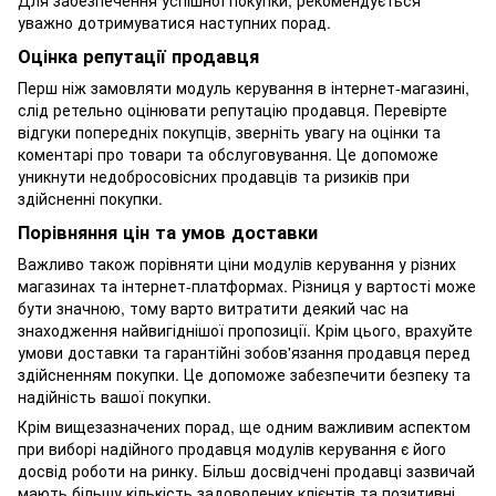
уважно дотримуватися наступних порад.
Оцінка репутації продавця
Перш ніж замовляти модуль керування в інтернет-магазині,
слід ретельно оцінювати репутацію продавця. Перевірте
відгуки попередніх покупців, зверніть увагу на оцінки та
коментарі про товари та обслуговування. Це допоможе
уникнути недобросовісних продавців та ризиків при
здійсненні покупки.
Порівняння цін та умов доставки
Важливо також порівняти ціни модулів керування у різних
магазинах та інтернет-платформах. Різниця у вартості може
бути значною, тому варто витратити деякий час на
знаходження найвигіднішої пропозиції. Крім цього, врахуйте
умови доставки та гарантійні зобов'язання продавця перед
здійсненням покупки. Це допоможе забезпечити безпеку та
надійність вашої покупки.
Крім вищезазначених порад, ще одним важливим аспектом
при виборі надійного продавця модулів керування є його
досвід роботи на ринку. Більш досвідчені продавці зазвичай
мають більшу кількість задоволених клієнтів та позитивні