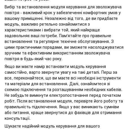
Вибір та встановлення модуля керування для зволожувача
повітря - важливий крок у забезпеченні комфортних умов у
вашому приміщенні. Незалежно від того, де ви придбаєте
модуль, важливо ретельно ознайомитися з
характеристиками і вибрати той, який найкраще
задовольняє ваші потреби. Пам'ятайте про правильне
встановлення та регулярне технічне обслуговування. З
цими практичними порадами, ви зможете насолоджуватися
зручним та ефективним використанням зволожувача
повітря в будь-який час року.
Якщо ви маєте намір встановити модуль керування
самостійно, варто звернути увагу на такі деталі. Перш за
все, переконайтеся, що ви маєте всі необхідні інструменти
та матеріали для встановлення. Далі, ознайомтеся зі
схемою підключення та розташуванням необхідних кабелів.
Не забудьте вимкнути електропостачання перед початком
робіт. Після встановлення модуля, перевірте його роботу та
правильність підключення. Якщо у вас виникають сумніви
або питання, краще звернутися до фахівців для отримання
консультації.
Шукаєте надійний модуль керування для вашого