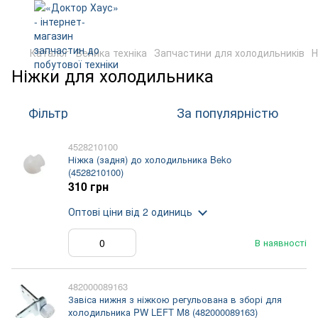
Каталог
Велика техніка
Запчастини для холодильників
Н
Ніжки для холодильника
Фільтр
За популярністю
4528210100
Ніжка (задня) до холодильника Beko
(4528210100)
310 грн
Оптові ціни
від 2 одиниць
В наявності
482000089163
Завіса нижня з ніжкою регульована в зборі для
холодильника PW LEFT M8 (482000089163)