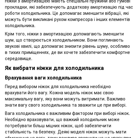
Ніжки з амортизацією мають спеціальні пружини або гумові
прокладки, які забезпечують додаткову амортизацію під час
роботи холодильника. Це допомагає зменшити вібрації, які
можуть бути викликані рухом компресора і інших елементів
холодильника.
Крім того, ніжки з амортизацією допомагають зменшити
шум, що створюється холодильником. Вони поглинають
звукові хвилі, що допомагає знизити рівень шуму, особливо
в тихих приміщеннях, де ви хочете забезпечити комфортне
середовище.
Як вибрати ніжки для холодильника
Врахування ваги холодильника
Перед вибором ніжок для холодильника необхідно
врахувати його вагу. Кожна модель ніжок має свою
максимальну вагу, яку вони можуть витримати. Важливо
знати вагу свого холодильника та зважити це при виборі.
Вага холодильника є важливим фактором при виборі ніжок.
Необхідно враховувати, що важкий холодильник може
потребувати більш міцних ніжок, щоб забезпечити
стабільність та безпеку. Деякі моделі ніжок можуть мати
обмеження на вагу, тому важливо звернути на це увагу при