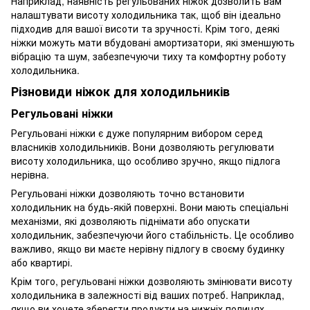
Наприклад, наявність регульованих ніжок дозволить вам
налаштувати висоту холодильника так, щоб він ідеально
підходив для вашої висоти та зручності. Крім того, деякі
ніжки можуть мати вбудовані амортизатори, які зменшують
вібрацію та шум, забезпечуючи тиху та комфортну роботу
холодильника.
Різновиди ніжок для холодильників
Регульовані ніжки
Регульовані ніжки є дуже популярним вибором серед
власників холодильників. Вони дозволяють регулювати
висоту холодильника, що особливо зручно, якщо підлога
нерівна.
Регульовані ніжки дозволяють точно встановити
холодильник на будь-якій поверхні. Вони мають спеціальні
механізми, які дозволяють піднімати або опускати
холодильник, забезпечуючи його стабільність. Це особливо
важливо, якщо ви маєте нерівну підлогу в своєму будинку
або квартирі.
Крім того, регульовані ніжки дозволяють змінювати висоту
холодильника в залежності від ваших потреб. Наприклад,
якщо ви хочете зберегти продукти на нижніх полицях