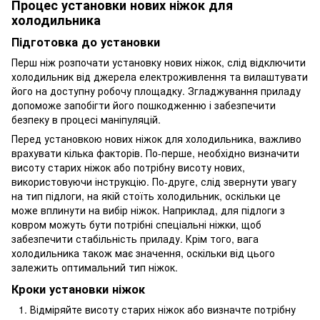
Процес установки нових ніжок для
холодильника
Підготовка до установки
Перш ніж розпочати установку нових ніжок, слід відключити
холодильник від джерела електроживлення та вилаштувати
його на доступну робочу площадку. Згладжування приладу
допоможе запобігти його пошкодженню і забезпечити
безпеку в процесі маніпуляцій.
Перед установкою нових ніжок для холодильника, важливо
врахувати кілька факторів. По-перше, необхідно визначити
висоту старих ніжок або потрібну висоту нових,
використовуючи інструкцію. По-друге, слід звернути увагу
на тип підлоги, на якій стоїть холодильник, оскільки це
може вплинути на вибір ніжок. Наприклад, для підлоги з
ковром можуть бути потрібні спеціальні ніжки, щоб
забезпечити стабільність приладу. Крім того, вага
холодильника також має значення, оскільки від цього
залежить оптимальний тип ніжок.
Кроки установки ніжок
Відміряйте висоту старих ніжок або визначте потрібну