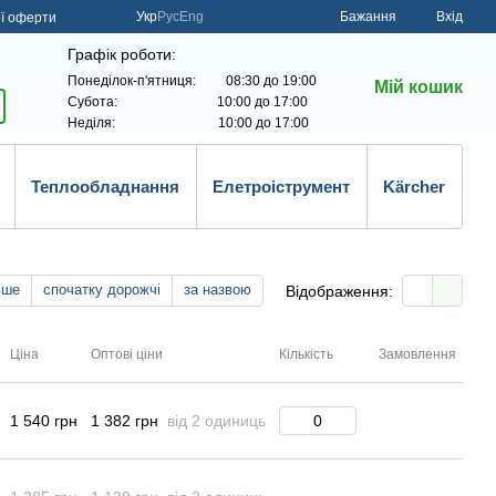
Укр
Рус
Eng
Бажання
Вхід
ої оферти
Графік роботи:
Понеділок-п'ятниця: 08:30 до 19:00
Мій кошик
Субота: 10:00 до 17:00
Неділя: 10:00 до 17:00
Теплообладнання
Елетроіструмент
Kärcher
вше
спочатку дорожчі
за назвою
Відображення:
Ціна
Оптові ціни
Кількість
Замовлення
1 540 грн
1 382 грн
від 2 одиниць