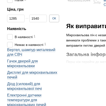
Італія
482000029344
м
C
Ціна, грн
Від Ціна, грн
До Ціна, грн
ОК
Як виправит
Наявність
Мікрохвильова піч є неза
1
В наявності
виникати проблеми з таки
1
Немає в наявності
виправити петлю дверей с
Вертел, шампур металевий
Загальна інфор
для СВЧ
Гачок дверей для
Перш ніж перейти до мето
мікрохвильовки
використовуються для закр
свої особливості.
Дисплеї для мікрохвильових
печей
Майстри ремонту печей з
Діод (силовий) для
функціонування дверей, з
мікрохвильової печі
викладати або брати їжу з
Електронні датчики
Чому петлі дверей 
температури для
мікрохвильових печей
Петлі дверей мікрохвиль