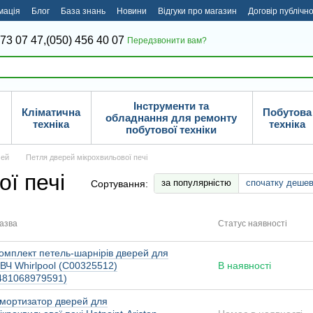
мація
Блог
База знань
Новини
Відгуки про магазин
Договір публічн
373 07 47,
(050) 456 40 07
Передзвонити вам?
Інструменти та
Кліматична
Побутова
обладнання для ремонту
техніка
техніка
побутової техніки
чей
Петля дверей мікрохвильової печі
ї печі
за популярністю
спочатку деше
Сортування:
азва
Статус наявності
омплект петель-шарнірів дверей для
ВЧ Whirlpool (C00325512)
В наявності
481068979591)
мортизатор дверей для