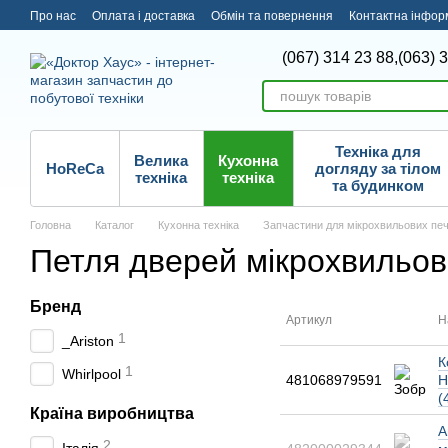
Перейти до основного контенту
Про нас
Оплата і доставка
Обмін та повернення
Контактна інфор
(067) 314 23 88,
(063) 
Техніка для
Велика
Кухонна
HoReCa
догляду за тілом
техніка
техніка
та будинком
Головна
Каталог
Кухонна техніка
Запчастини для мікрохвильових пе
Петля дверей мікрохвильово
Бренд
Артикул
Н
1
_Ariston
К
1
Whirlpool
481068979591
Н
(
Країна виробництва
А
2