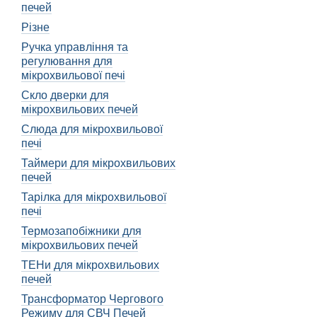
печей
Перш ніж виправити петл
Різне
пошкодження або зношенос
Ручка управління та
петлю.
регулювання для
Якщо ви виявили поломку 
мікрохвильової печі
щоб відкрутити гвинти, щ
Скло дверки для
мікрохвильових печей
Після видалення зламаної
місце, використовуючи ві
Слюда для мікрохвильової
печі
Окрім цього, важливо заз
Таймери для мікрохвильових
таким чином, щоб дверця
печей
можливим пошкодженням
Тарілка для мікрохвильової
Крім того, під час встан
печі
або пошкоджень на самій 
Термозапобіжники для
виправити або замінити ві
мікрохвильових печей
Не забувайте також про 
ТЕНи для мікрохвильових
яка забезпечить плавний
печей
Загалом, виправлення пет
Трансформатор Чергового
навичками. Просто слід д
Режиму для СВЧ Печей