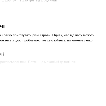
1 285 грн
1 139 грн
від 2 одиниць
чі
 легко приготувати різні страви. Однак, час від часу можуть
икаєтесь з цією проблемою, не хвилюйтесь, ви можете легко
чі
хвильової печі. Петлі - це механічні деталі, які
 використовуватися в мікрохвильових печах, і кожен з них має
частиною її механізму. Вони відповідають за правильне
, петлі допомагають утримувати двері відкритими, щоб зручно
х причин - це пошкодження або зношеність механізму петлі