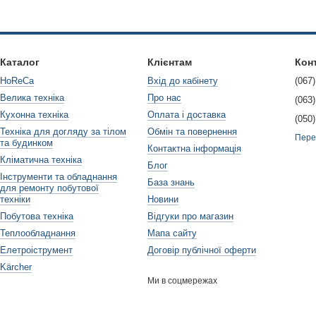
мендації
вильової печі виправлено, важливо врахувати деякі поради та реко
мкам у майбутньому.
Каталог
Клієнтам
Кон
женню петлі
HoReCa
Вхід до кабінету
(067)
Велика техніка
Про нас
ання пошкодженню петлі - правильне використання мікрохвильової п
(063)
ідкуйте за станом дверей та петель, регулярно перевіряйте їх на н
Кухонна техніка
Оплата і доставка
(050)
Техніка для догляду за тілом
Обмін та повернення
ся не залишати важкі предмети на дверцятах мікрохвильової печі, 
Пере
та будинком
Контактна інформація
ти відкривання дверцят занадто сильним рухом, оскільки це може п
Кліматична техніка
Блог
 до професіоналів
Інструменти та обладнання
База знань
для ремонту побутової
й мікрохвильової печі виявляється складною або ви не впевнені у 
техніки
Новини
 радістю допоможуть вирішити будь-які проблеми з вашою мікрохвил
Побутова техніка
Відгуки про магазин
остійним ремонтом, якщо ви не маєте достатньої експертизи у цій
Теплообладнання
Мапа сайту
 для вас і вашого приладу.
Елетроіструмент
Договір публічної оферти
Kärcher
авити петлю дверей мікрохвильової печі. Незалежно від проблеми, з
Ми в соцмережах
 інструкцій. Зберігайте свою мікрохвильову печь у хорошому стані
х змін у роботі печі та негайно реагуйте на будь-які ознаки неспра