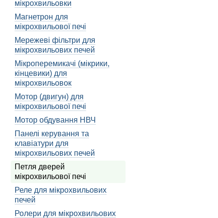
мікрохвильовки
Безпека при роботі 
Магнетрон для
мікрохвильової печі
Перед тим як приступити 
рукавиці під час роботи
Мережеві фільтри для
кожного інструменту.
мікрохвильових печей
Безпека є найважливішим 
Мікроперемикачі (мікрики,
кінцевики) для
нещасних випадків. Пам'я
мікрохвильовок
дотримуйтесь всіх правил
Мотор (двигун) для
Вибір правильного 
мікрохвильової печі
Інструменти, які вам мож
Мотор обдування НВЧ
або гвинтокрил для відкр
Панелі керування та
або установки нової петл
клавіатури для
Вибір правильного інстру
мікрохвильових печей
забезпечити ефективний ре
Петля дверей
інструменти, які забезпе
мікрохвильової печі
Реле для мікрохвильових
Кроки по випра
печей
Тепер, коли ви ознайомил
Ролери для мікрохвильових
кроки, які ви можете вжи