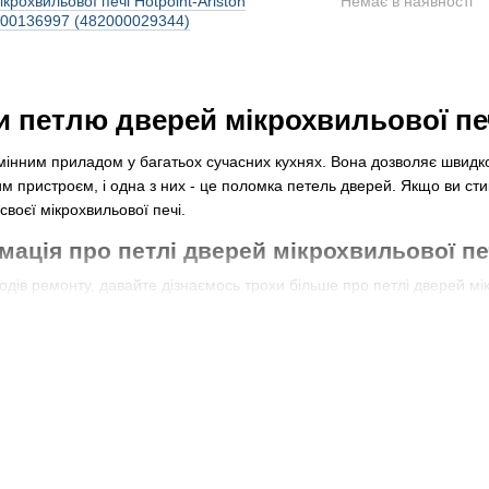
ікрохвильової печі Hotpoint-Ariston
Немає в наявності
00136997 (482000029344)
и петлю дверей мікрохвильової пе
мінним приладом у багатьох сучасних кухнях. Вона дозволяє швидко і
м пристроєм, і одна з них - це поломка петель дверей. Якщо ви ст
воєї мікрохвильової печі.
мація про петлі дверей мікрохвильової пе
дів ремонту, давайте дізнаємось трохи більше про петлі дверей мікро
иття і відкриття дверей печі. Існують різні типи петель, які можуть
нають, що петлі дверей мікрохвильової печі є важливою складовою 
абезпечуючи їх безперебійне відкривання та закривання. Крім того
 печі.
можуть зламатися
ової печі можуть зламатися з різних причин. Одна з найпоширеніши