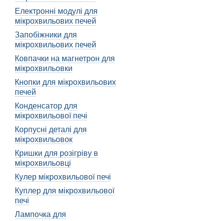
через тривале використан
Електронні модулі для
пошкодження через удари
мікрохвильових печей
Експерти з ремонту пече
Запобіжники для
мікрохвильових печей
пошкодження або ознаки 
Ковпачки на магнетрон для
Типи петель для две
мікрохвильовки
Існують два основних тип
Кнопки для мікрохвильових
частини дверей і забезпеч
печей
Кожен тип петель має сво
Конденсатор для
Фахівці з ремонту печей 
мікрохвильової печі
безперебійне відкривання
Корпусні деталі для
двері відкритими, забезп
мікрохвильовок
Інструменти, не
Кришки для розігріву в
мікрохвильовці
Перш ніж розпочати ремон
Кулер мікрохвильової печі
що ви використовуєте інс
Куплер для мікрохвильової
Ремонт петлі дверей мікр
печі
ознайомитися з основними
Лампочка для
певних навичок та знань.