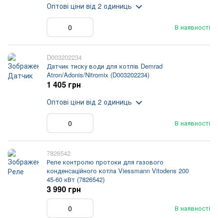
Оптові ціни
від 2 одиниць
В наявності
D003202234
Датчик тиску води для котлів Demrad
Atron/Adonis/Nitromix (D003202234)
1 405 грн
Оптові ціни
від 2 одиниць
В наявності
7826542
Реле контролю протоки для газового
конденсаційного котла Viessmann Vitodens 200
45-60 кВт (7826542)
3 990 грн
В наявності