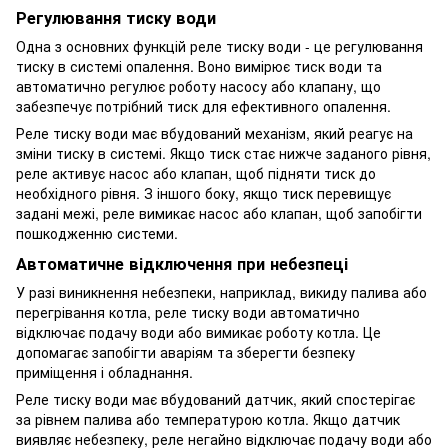
Регулювання тиску води
Одна з основних функцій реле тиску води - це регулювання
тиску в системі опалення. Воно вимірює тиск води та
автоматично регулює роботу насосу або клапану, що
забезпечує потрібний тиск для ефективного опалення.
Реле тиску води має вбудований механізм, який реагує на
зміни тиску в системі. Якщо тиск стає нижче заданого рівня,
реле активує насос або клапан, щоб підняти тиск до
необхідного рівня. З іншого боку, якщо тиск перевищує
задані межі, реле вимикає насос або клапан, щоб запобігти
пошкодженню системи.
Автоматичне відключення при небезпеці
У разі виникнення небезпеки, наприклад, викиду палива або
перегрівання котла, реле тиску води автоматично
відключає подачу води або вимикає роботу котла. Це
допомагає запобігти аваріям та зберегти безпеку
приміщення і обладнання.
Реле тиску води має вбудований датчик, який спостерігає
за рівнем палива або температурою котла. Якщо датчик
виявляє небезпеку, реле негайно відключає подачу води або