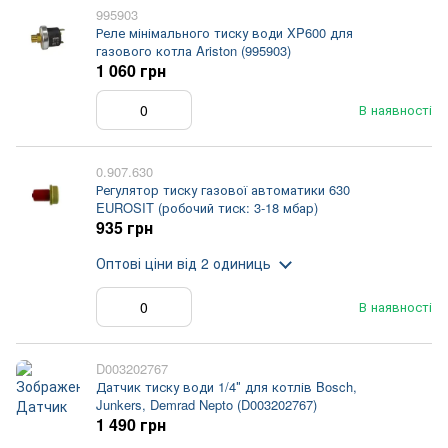
995903
Реле мінімального тиску води XP600 для
газового котла Ariston (995903)
1 060 грн
В наявності
0.907.630
Регулятор тиску газової автоматики 630
EUROSIT (робочий тиск: 3-18 мбар)
935 грн
Оптові ціни
від 2 одиниць
В наявності
D003202767
Датчик тиску води 1/4″ для котлів Bosch,
Junkers, Demrad Nepto (D003202767)
1 490 грн