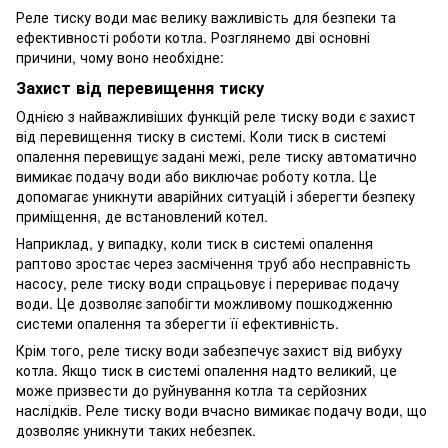
Реле тиску води має велику важливість для безпеки та
ефективності роботи котла. Розглянемо дві основні
причини, чому воно необхідне:
Захист від перевищення тиску
Однією з найважливіших функцій реле тиску води є захист
від перевищення тиску в системі. Коли тиск в системі
опалення перевищує задані межі, реле тиску автоматично
вимикає подачу води або виключає роботу котла. Це
допомагає уникнути аварійних ситуацій і зберегти безпеку
приміщення, де встановлений котел.
Наприклад, у випадку, коли тиск в системі опалення
раптово зростає через засмічення труб або несправність
насосу, реле тиску води спрацьовує і перериває подачу
води. Це дозволяє запобігти можливому пошкодженню
системи опалення та зберегти її ефективність.
Крім того, реле тиску води забезпечує захист від вибуху
котла. Якщо тиск в системі опалення надто великий, це
може призвести до руйнування котла та серйозних
наслідків. Реле тиску води вчасно вимикає подачу води, що
дозволяє уникнути таких небезпек.