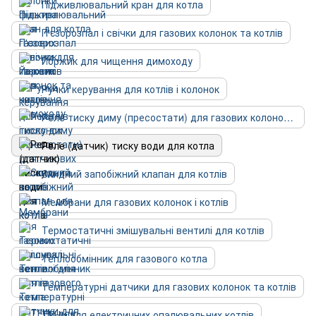
Підживлювальний кран для котла
П'єзорозпал і свічки для газових колонок та котлів
Йоржик для чищення димоходу
Ручки керування для котлів і колонок
Реле тиску диму (пресостати) для газових колонок та котлів
Реле (датчик) тиску води для котла
Скидний запобіжний клапан для котлів
Мембрани для газових колонок і котлів
Термостатичні змішувальні вентилі для котлів
Теплообмінник для газового котла
Температурні датчики для газових колонок та котлів
ТЕНи для електричних опалювальних котлів