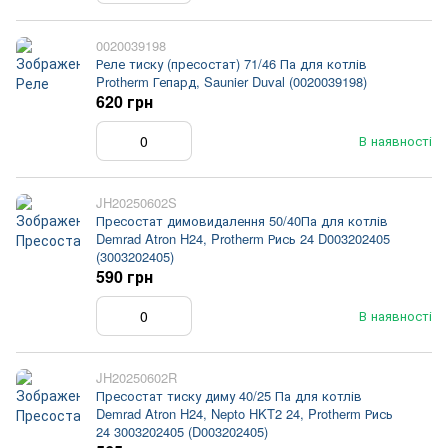
0020039198
Реле тиску (пресостат) 71/46 Па для котлів
Protherm Гепард, Saunier Duval (0020039198)
620 грн
В наявності
JH20250602S
Пресостат димовидалення 50/40Па для котлів
Demrad Atron H24, Protherm Рись 24 D003202405
(3003202405)
590 грн
В наявності
JH20250602R
Пресостат тиску диму 40/25 Па для котлів
Demrad Atron H24, Nepto HKT2 24, Protherm Рись
24 3003202405 (D003202405)