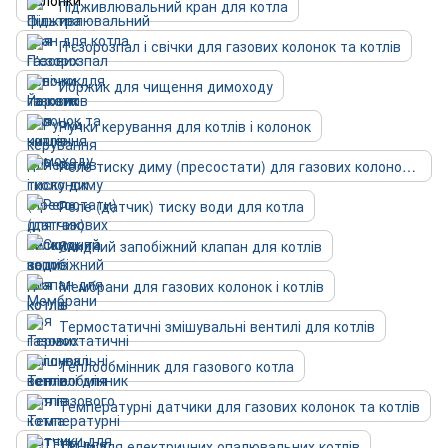
Підживлювальний кран для котла
П'єзорозпал і свічки для газових колонок та котлів
Йоржик для чищення димоходу
Ручки керування для котлів і колонок
Реле тиску диму (пресостати) для газових колонок та котлів
Реле (датчик) тиску води для котла
Скидний запобіжний клапан для котлів
Мембрани для газових колонок і котлів
Термостатичні змішувальні вентилі для котлів
Теплообмінник для газового котла
Температурні датчики для газових колонок та котлів
ТЕНи для електричних опалювальних котлів