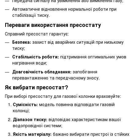
Передача сигналу на увімкнення або вимкнення газу;
Автоматичне відновлення нормальної роботи при
стабілізації тиску.
Переваги використання пресостату
Справний пресостат гарантує:
Безпека:
захист від аварійних ситуацій при низькому
тиску;
Стабільність роботи:
підтримання оптимальних умов
нагрівання води;
Довговічність обладнання:
запобігання
перевантаженню та передчасному зносу.
Як вибрати пресостат?
При виборі пресостату для газової колонки враховуйте:
Сумісність:
модель повинна відповідати газовій
колонці;
Діапазон тиску:
відповідає характеристикам вашої
водопровідної системи;
Якість матеріалу:
бажано вибирати пристрої із стійких