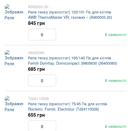
A900003.20
Реле тиску (пресостат) 123/101 Па для котлів
AWB ThermoMaster VR, газових – (A900003.20)
845 грн
В наявності
36400060
Реле тиску (пресостат) 165/140 Па для котлів
Ferroli Domitop, Domicompact 39805630 (36400060)
685 грн
В наявності
Td24110026
Реле тиску (пресостат) 75/45 Па для котлів
Rocterm, Ferroli, Electrolux (Td24110026)
655 грн
В наявності