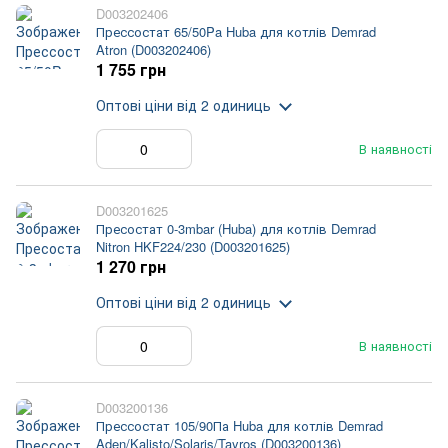
D003202406
Прессостат 65/50Pa Huba для котлів Demrad
Atron (D003202406)
1 755 грн
Оптові ціни
від 2 одиниць
В наявності
D003201625
Пресостат 0-3mbar (Huba) для котлів Demrad
Nitron HKF224/230 (D003201625)
1 270 грн
Оптові ціни
від 2 одиниць
В наявності
D003200136
Прессостат 105/90Па Huba для котлів Demrad
Aden/Kalisto/Solaris/Tayros (D003200136)