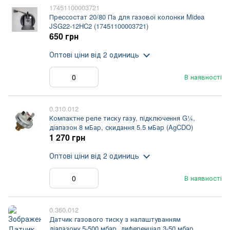
17451100003721
Прессостат 20/80 Па для газової колонки Midea
JSG22-12HC2 (17451100003721)
650 грн
Оптові ціни
від 2 одиниць
В наявності
0.310.012
Компактне реле тиску газу, підключення G¼,
діапазон 8 мБар, скидання 5.5 мБар (AgCDO)
1 270 грн
Оптові ціни
від 2 одиниць
В наявності
0.360.012
Датчик газового тиску з налаштуванням
діапазону 5-500 мбар, диференціал 3-50 мбар,