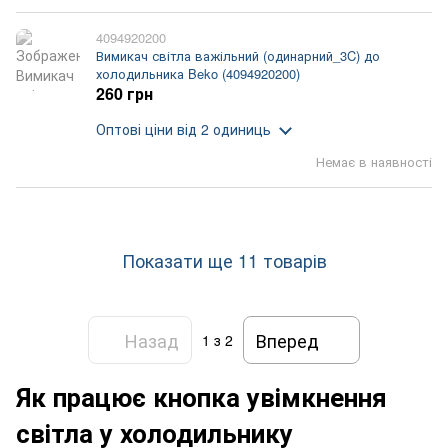
4094920200
Вимикач світла важільний (одинарний_3C) до
холодильника Beko (4094920200)
260 грн
Оптові ціни
від 2 одиниць
Немає в наявності
Показати ще 11 товарів
Назад
Вперед
1
з 2
Як працює кнопка увімкнення
світла у холодильнику