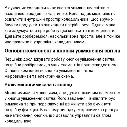
У сучасних холодильниках кнопка увімкнення світла є
важливою складовою частиною. Вона надає можливість
освітлити внутрішній простір холодильника, щоб зручно
бачити продукти та знаходити потрібні речі. Однак, мало
хто задумується про роботу цієї кнопки та її компоненти.
Давайте розберемося, наскільки вона проста, але в той же
час важлива в управлінні холодильником.
Основні компоненти кнопки увімкнення світла
Перш ніж досліджувати роботу кнопки увімкнення світла,
потрібно розібратися, з яких елементів вона складається.
Основні компоненти кнопки увімкнення світла -
мікровимикач та електрична схема.
Роль мікровимикача в кнопці
Мікровимикач є маленьким, але дуже важливим елементом
у кнопці увімкнення світла. Його завдання - виявляти рух
вимикача та при переключенні ввімкнути або вимкнути
потрібну функцію. В нашому випадку, мікровимикач реагує
на натискання кнопки, що дозволяє управляти світлом
холодильника.