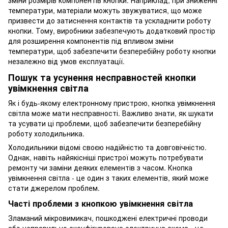
зміни розмірів компонентів кнопки. Наприклад, при зниженні
температури, матеріали можуть звужуватися, що може
призвести до затиснення контактів та ускладнити роботу
кнопки. Тому, виробники забезпечують додатковий простір
для розширення компонентів під впливом зміни
температури, щоб забезпечити безперебійну роботу кнопки
незалежно від умов експлуатації.
Пошук та усунення несправностей кнопки
увімкнення світла
Як і будь-якому електронному пристрою, кнопка увімкнення
світла може мати несправності. Важливо знати, як шукати
та усувати ці проблеми, щоб забезпечити безперебійну
роботу холодильника.
Холодильники відомі своєю надійністю та довговічністю.
Однак, навіть найякісніші пристрої можуть потребувати
ремонту чи заміни деяких елементів з часом. Кнопка
увімкнення світла - це один з таких елементів, який може
стати джерелом проблем.
Часті проблеми з кнопкою увімкнення світла
Зламаний мікровимикач, пошкоджені електричні проводи
або неправильно сконфігурована електрична схема - це