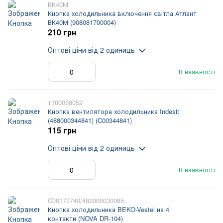
ВК40М
Кнопка холодильника включення світла Атлант
ВК40М (908081700004)
210 грн
Оптові ціни
від 2 одиниць
В наявності
т100058052
Кнопка вентилятора холодильника Indesit
(488000344841) (C00344841)
115 грн
Оптові ціни
від 2 одиниць
В наявності
C00173740/482000030085
Кнопка холодильника BEKO-Vestel на 4
контакти (NOVA DR-104)