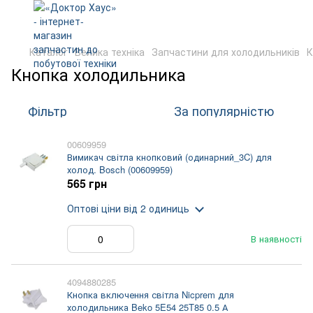
Каталог
Велика техніка
Запчастини для холодильників
К
Кнопка холодильника
Фільтр
За популярністю
00609959
Вимикач світла кнопковий (одинарний_3C) для
холод. Bosch (00609959)
565 грн
Оптові ціни
від 2 одиниць
В наявності
4094880285
Кнопка включення світла Nicprem для
холодильника Beko 5E54 25T85 0.5 А