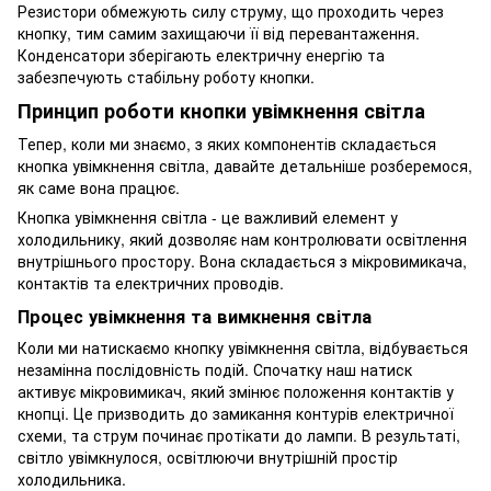
Резистори обмежують силу струму, що проходить через
кнопку, тим самим захищаючи її від перевантаження.
Конденсатори зберігають електричну енергію та
забезпечують стабільну роботу кнопки.
Принцип роботи кнопки увімкнення світла
Тепер, коли ми знаємо, з яких компонентів складається
кнопка увімкнення світла, давайте детальніше розберемося,
як саме вона працює.
Кнопка увімкнення світла - це важливий елемент у
холодильнику, який дозволяє нам контролювати освітлення
внутрішнього простору. Вона складається з мікровимикача,
контактів та електричних проводів.
Процес увімкнення та вимкнення світла
Коли ми натискаємо кнопку увімкнення світла, відбувається
незамінна послідовність подій. Спочатку наш натиск
активує мікровимикач, який змінює положення контактів у
кнопці. Це призводить до замикання контурів електричної
схеми, та струм починає протікати до лампи. В результаті,
світло увімкнулося, освітлюючи внутрішній простір
холодильника.