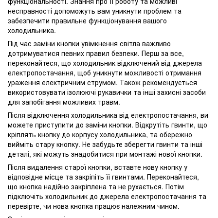
функціональності. Знання про її роботу та можливі
несправності допоможуть вам уникнути проблем та
забезпечити правильне функціонування вашого
холодильника.
Під час заміни кнопки увімкнення світла важливо
дотримуватися певних правил безпеки. Перш за все,
переконайтеся, що холодильник відключений від джерела
електропостачання, щоб уникнути можливості отримання
ураження електричним струмом. Також рекомендується
використовувати ізолюючі рукавички та інші захисні засоби
для запобігання можливих травм.
Після відключення холодильника від електропостачання, ви
можете приступити до заміни кнопки. Відкрутіть гвинти, що
кріплять кнопку до корпусу холодильника, та обережно
вийміть стару кнопку. Не забудьте зберегти гвинти та інші
деталі, які можуть знадобитися при монтажі нової кнопки.
Після видалення старої кнопки, вставте нову кнопку у
відповідне місце та закріпіть її гвинтами. Переконайтеся,
що кнопка надійно закріплена та не рухається. Потім
підключіть холодильник до джерела електропостачання та
перевірте, чи нова кнопка працює належним чином.