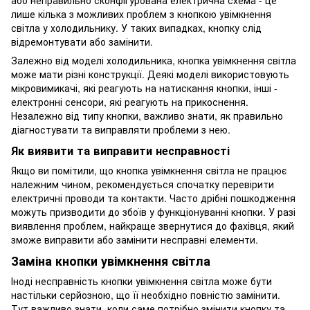
лише кілька з можливих проблем з кнопкою увімкнення
світла у холодильнику. У таких випадках, кнопку слід
відремонтувати або замінити.
Залежно від моделі холодильника, кнопка увімкнення світла
може мати різні конструкції. Деякі моделі використовують
мікровимикачі, які реагують на натискання кнопки, інші -
електронні сенсори, які реагують на прикоснення.
Незалежно від типу кнопки, важливо знати, як правильно
діагностувати та виправляти проблеми з нею.
Як виявити та виправити несправності
Якщо ви помітили, що кнопка увімкнення світла не працює
належним чином, рекомендується спочатку перевірити
електричні проводи та контакти. Часто дрібні пошкодження
можуть призводити до збоїв у функціонуванні кнопки. У разі
виявлення проблем, найкраще звернутися до фахівця, який
зможе виправити або замінити несправні елементи.
Заміна кнопки увімкнення світла
Іноді несправність кнопки увімкнення світла може бути
настільки серйозною, що її необхідно повністю замінити.
Тут важливо знати, коли саме потрібно змінити кнопку та