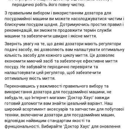
періодично робіть його повну чистку.
З правильним вибором і використанням дозатора для
посудомийної машини ви можете насолоджуватися чистим і
блискучим посудом щодня. Дотримуючись простих правил і
рекомендацій, ви зможете продовжити термін служби
машини та забезпечити швидке і якісне миття.
Зверніть увагу на те, що деякі дозатори мають регулятори
подачі засобу, які дозволяють вам налаштувати оптимальну
кількість засобу для кожного циклу миття. Це дозволяє
економити миючий засіб та забезпечує ефективне миття
посуду. Не забувайте періодично перевіряти та
налаштовувати цей регулятор, щоб забезпечити
оптимальну якість миття.
Переконавшись у важливості правильного вибору та
використання дозатора для посудомийної машини, не
забудьте, що Інтернет-магазин 'Доктор Хаус' завжди
готовий допомогти вам знайти ідеальний варіант. Наш
широкий асортимент аксесуарів та запчастин для побутової
техніки, включаючи дозатори для посудомийних машин,
відповідає найвищим стандартам якості та
функціональності. Вибирайте 'Доктор Хаус' для оновлення