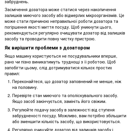
забруднень.
Засмічення дозатора може статися через накопичення
залишків миючого засобу або відмерлих мікроорганізмів. Це
може стати причиною неправильної роботи дозатора та
погіршення якості миття посуду. Щоб уникнути цього,
рекомендується регулярно очищувати дозатор від залишків
засобу та проводити повну чистку пристрою.
Як вирішити проблеми з дозатором
Якщо машину користуються не посудувальники вперше,
рано чи пізно виникатимуть труднощі з її роботою. Щоб
запобігти цьому, слід дотримуватися кількох простих
правил:
Переконайтеся, що дозатор заповнений не менше, ніж
на половину.
Перевірте стан миючого та ополіскувального засобу.
Якщо засоб закінчується, замініть його свіжим.
Регулюйте подачу засобу в залежності від ступеня
забрудненості посуду. Можливо, вам потрібно збільшити
або зменшити кількість засобу, що використовується.
Регулярно очищуйте дозатор від залишків засобу і