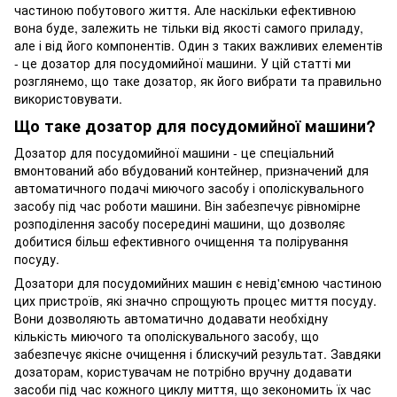
частиною побутового життя. Але наскільки ефективною
вона буде, залежить не тільки від якості самого приладу,
але і від його компонентів. Один з таких важливих елементів
- це дозатор для посудомийної машини. У цій статті ми
розглянемо, що таке дозатор, як його вибрати та правильно
використовувати.
Що таке дозатор для посудомийної машини?
Дозатор для посудомийної машини - це спеціальний
вмонтований або вбудований контейнер, призначений для
автоматичного подачі миючого засобу і ополіскувального
засобу під час роботи машини. Він забезпечує рівномірне
розподілення засобу посередині машини, що дозволяє
добитися більш ефективного очищення та полірування
посуду.
Дозатори для посудомийних машин є невід'ємною частиною
цих пристроїв, які значно спрощують процес миття посуду.
Вони дозволяють автоматично додавати необхідну
кількість миючого та ополіскувального засобу, що
забезпечує якісне очищення і блискучий результат. Завдяки
дозаторам, користувачам не потрібно вручну додавати
засоби під час кожного циклу миття, що зекономить їх час