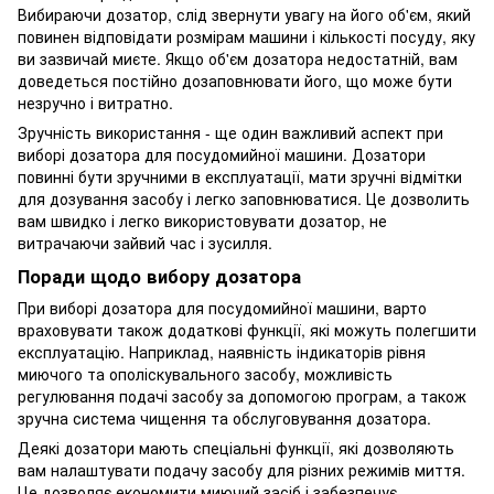
Вибираючи дозатор, слід звернути увагу на його об'єм, який
повинен відповідати розмірам машини і кількості посуду, яку
ви зазвичай миєте. Якщо об'єм дозатора недостатній, вам
доведеться постійно дозаповнювати його, що може бути
незручно і витратно.
Зручність використання - ще один важливий аспект при
виборі дозатора для посудомийної машини. Дозатори
повинні бути зручними в експлуатації, мати зручні відмітки
для дозування засобу і легко заповнюватися. Це дозволить
вам швидко і легко використовувати дозатор, не
витрачаючи зайвий час і зусилля.
Поради щодо вибору дозатора
При виборі дозатора для посудомийної машини, варто
враховувати також додаткові функції, які можуть полегшити
експлуатацію. Наприклад, наявність індикаторів рівня
миючого та ополіскувального засобу, можливість
регулювання подачі засобу за допомогою програм, а також
зручна система чищення та обслуговування дозатора.
Деякі дозатори мають спеціальні функції, які дозволяють
вам налаштувати подачу засобу для різних режимів миття.
Це дозволяє економити миючий засіб і забезпечує