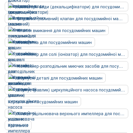
Іонізатори води (декальцифікатори) для посудомийних машин
Впускний (заливний) клапан для посудомийної машини
Кнопки вмикання для посудомийних машин
Коліщатка для посудомийних машин
Контейнер для солі (іонізатор) для посудомийної машини
Контейнер-розподільник миючих засобів для посудомийної машини
Корпусні деталі для посудомийних машин
Корпус (равлик) циркуляційного насоса посудомийної машини
Корзини для посудомийних машин
Кільце ущільнювача верхнього импеллера для посудомийних машин
Кріплення