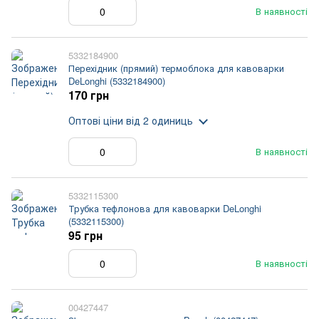
В наявності
5332184900
Перехідник (прямий) термоблока для кавоварки
DeLonghi (5332184900)
170 грн
Оптові ціни
від 2 одиниць
В наявності
5332115300
Трубка тефлонова для кавоварки DeLonghi
(5332115300)
95 грн
В наявності
00427447