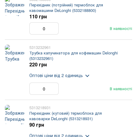
Перехідник (потрійний) термоблок для
кавомашини DeLonghi (5332188800)
110 грн
В наявності
5313232961
Трубка капучинатора для кофемашин Delonghi
(5313232961)
220 грн
Оптові ціни
від 2 одиниць
В наявності
5313218931
Перехідник (кутовий) термоблока для
кавоварки DeLonghi (5313218931)
90 грн
Оптові ціни
від 2 одиниць