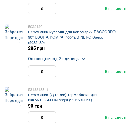
В наявності
5032430
Перехідник кутовий для кавоварки RACCORDO
90° USCITA POMPA P0049/B NERO Saeco
(5032430)
285 грн
Оптові ціни
від 2 одиниць
В наявності
5313218341
Перехідник (кутовий) термоблока для
кавомашини DeLonghi (5313218341)
90 грн
В наявності