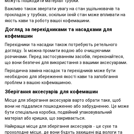
можуть пошкодити матеріал трубки.
Важливо також звертати увагу на стан ущільнювачів та
прокладок у трубках, оскільки їхній стан може впливати на
якість кави та роботу вашої кофемашини.
Догляд за перехідниками та насадками для
кофемашин
Перехідники та насадки також потребують ретельного
догляду. Їх можна промити водою або очищуючими
розчинами. Перед застосуванням засобів, переконайтеся,
що вони безпечні для використання з вашими аксесуарами.
Періодична заміна насадок та перехідників може бути
необхідною для збереження якості кави та запобігання
проблем з вашою кофемашиною.
Зберігання аксесуарів для кофемашин
Місце для зберігання аксесуарів варто обрати таке, щоб
вони не піддалися пошкодженню або забрудненню. Це може
бути спеціальна коробка, подвійний упаковувальний
матеріал або кришка, що закривається.
Найкраще місце для зберігання аксесуарів - це сухе та
прохолодне місце, де вони будуть захищені від вологи та