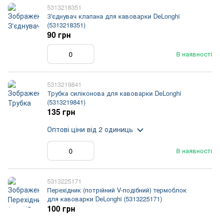
5313218351
З'єднувач клапана для кавоварки DeLonghi
(5313218351)
90 грн
В наявності
5313219841
Трубка силіконова для кавоварки DeLonghi
(5313219841)
135 грн
Оптові ціни
від 2 одиниць
В наявності
5313225171
Перехідник (потрійний V-подібний) термоблок
для кавоварки DeLonghi (5313225171)
100 грн