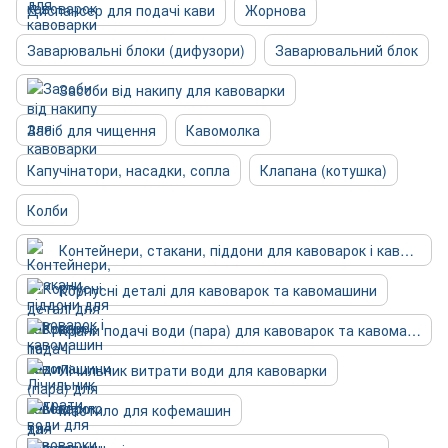
Диспансер для подачі кави
Жорнова
Заварювальні блоки (дифузори)
Заварювальний блок
Засоби від накипу для кавоварки
Засіб для чищення
Кавомолка
Капучінатори, насадки, сопла
Клапана (котушка)
Колби
Контейнери, стакани, піддони для кавоварок і кавомашин
Корпусні деталі для кавоварок та кавомашини
Крани подачі води (пара) для кавоварок та кавомашин
Лічильник витрати води для кавоварки
Мастило для кофемашин