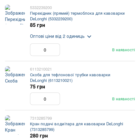
5332239200
Перехідник (прямий) термоблока для кавоварки
DeLonghi (5332239200)
85 грн
Оптові ціни
від 2 одиниць
В наявності
6113210021
Скоба для тефлонової трубки кавоварки
DeLonghi (6113210021)
75 грн
В наявності
7313285799
Кран подачі води/пара для кавоварки DeLonghi
(7313285799)
280 грн