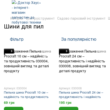
Каталог
Елетроіструмент
Садово парковий інструмент
Ш
Шини для пил
Фільтр
За популярністю
3
3
Артикул: 030004
Артикул: 030008
Пильна шина Procraft 10 см –
Пильна шина Procraft 24 см –
надійність та продуктивність
продуктивність і надійність
69 грн
195 грн