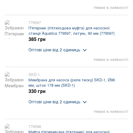
Немає в наявності
779597
П'ятерник (п'ятиходова муфта) для насосної
станції Aquatica 779597, латунь, 90 мм (779597)
385 грн
Оптові ціни
від 2 одиниць
Немає в наявності
SKD-1
Мембрана для насоса (реле тиску) SKD-1, Ø96
мм, шток 178 мм (SKD-1)
330 грн
Оптові ціни
від 2 одиниць
Немає в наявності
779598
Муфта п'ятививідна (п'ятірник) для насосної