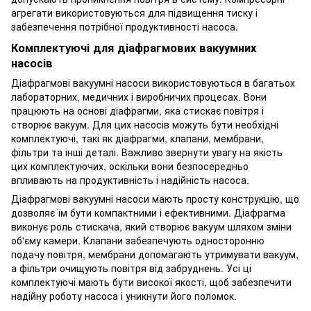
агрегати використовуються для підвищення тиску і
забезпечення потрібної продуктивності насоса.
Комплектуючі для діафрагмових вакуумних
насосів
Діафрагмові вакуумні насоси використовуються в багатьох
лабораторних, медичних і виробничих процесах. Вони
працюють на основі діафрагми, яка стискає повітря і
створює вакуум. Для цих насосів можуть бути необхідні
комплектуючі, такі як діафрагми, клапани, мембрани,
фільтри та інші деталі. Важливо звернути увагу на якість
цих комплектуючих, оскільки вони безпосередньо
впливають на продуктивність і надійність насоса.
Діафрагмові вакуумні насоси мають просту конструкцію, що
дозволяє їм бути компактними і ефективними. Діафрагма
виконує роль стискача, який створює вакуум шляхом зміни
об'єму камери. Клапани забезпечують односторонню
подачу повітря, мембрани допомагають утримувати вакуум,
а фільтри очищують повітря від забруднень. Усі ці
комплектуючі мають бути високої якості, щоб забезпечити
надійну роботу насоса і уникнути його поломок.