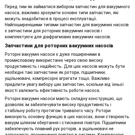
Перед тим як займатися вибором запчастин для вакуумного
насоса, важливо зрозуміти основні типи запчастин, які
можуть знадобитися в процесі експлуатації.
Найпоширенішими типами запчастин для вакуумних насосів
є запчастини для роторних вакуумних насосів і
комплектуючі для діафрагмових вакуумних насосів.
Запчастини для роторних вакуумних насосів
Роторні вакуумні насоси є дуже поширеними в
промисловому використанні через свою високу
продуктивність і надійність. Для цих насосів можуть бути
необхідні такі запчастини як ротори, підшипники,
ущільнювачі, компресорні агрегати тощо. Важливо
приділити увагу вибору цих запчастин, оскільки від їхньої
якості залежить ефективність роботи насоса.
Роторні вакуумні насоси мають складну конструкцію, що
дозволяє їм забезпечувати високу продуктивність і
стабільну роботу протягом тривалого часу. Ротори
виконують основну функцію в цих насосах, вони створюють
вакуум шляхом обертання і стискання повітря. Підшипники
забезпечують плавний рух роторів, а ущільнювачі не
допускають проникнення повітря в систему. Компресорні