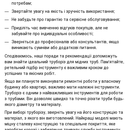
потребам;
Звертайте увагу на якість і зручність використання;
Не забудьте про гарантію та сервісне обслуговування;
Приділіть час вивченню відгуків покупців, але не
забувайте про індивідуальні особливості;
Зверніться до професіоналів або консультантів, якщо
виникають сумніви або додаткові питання.
Сподіваємось, наші поради та рекомендації допоможуть
вам знайти ідеальний труборіз для мідних труб. Пам'ятайте,
ретельний підбір інструменту є важливим кроком до
успішних та якісних робіт.
Якщо ви плануєте виконувати ремонтні роботи у власному
будинку або квартирі, важливо мати належні інструменти.
Труборіз є одним з найважливіших інструментів для роботи
з трубами. Він дозволяє швидко та точно різати труби будь-
якого діаметру та матеріалу.
При виборі труборізу, зверніть увагу на його конструкцію та
матеріал, з якого він виготовлений. Найкращі моделі мають
міцну сталеву конструкцію та спеціальне покриття, яке
запобігає корозії і забезпечує тривалу службу інструменту.