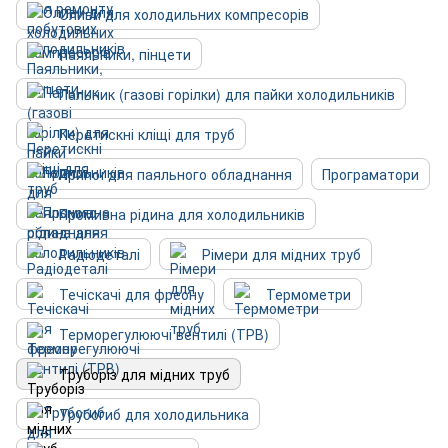
Оливи для холодильних компресорів
Паяльники, пінцети
Пальник (газові горілки) для пайки холодильників
Перетискні кліщі для труб
Припої для паяльного обладнання
Програматори
Промивна рідина для холодильників
Радіодеталі
Рімери для мідних труб
Течіскачі для фреону
Термометри
Терморегулюючі вентилі (ТРВ)
Труборіз для мідних труб
Трубогиб для холодильника