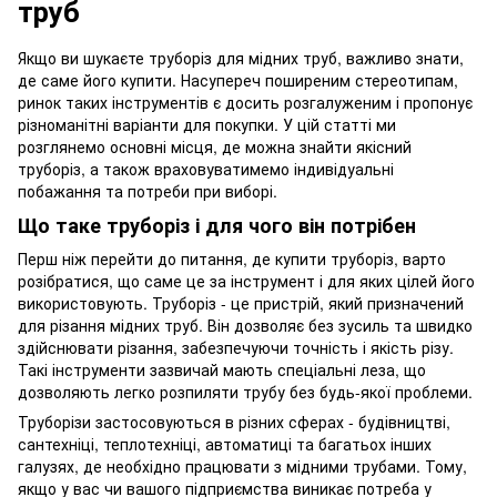
труб
Якщо ви шукаєте труборіз для мідних труб, важливо знати,
де саме його купити. Насупереч поширеним стереотипам,
ринок таких інструментів є досить розгалуженим і пропонує
різноманітні варіанти для покупки. У цій статті ми
розглянемо основні місця, де можна знайти якісний
труборіз, а також враховуватимемо індивідуальні
побажання та потреби при виборі.
Що таке труборіз і для чого він потрібен
Перш ніж перейти до питання, де купити труборіз, варто
розібратися, що саме це за інструмент і для яких цілей його
використовують. Труборіз - це пристрій, який призначений
для різання мідних труб. Він дозволяє без зусиль та швидко
здійснювати різання, забезпечуючи точність і якість різу.
Такі інструменти зазвичай мають спеціальні леза, що
дозволяють легко розпиляти трубу без будь-якої проблеми.
Труборізи застосовуються в різних сферах - будівництві,
сантехніці, теплотехніці, автоматиці та багатьох інших
галузях, де необхідно працювати з мідними трубами. Тому,
якщо у вас чи вашого підприємства виникає потреба у