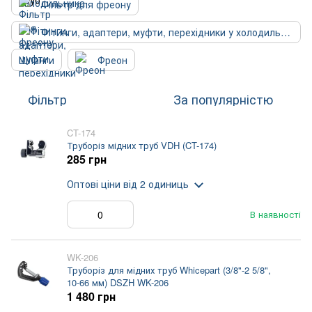
Фільтр для фреону
Фітинги, адаптери, муфти, перехідники у холодильник
Шланги
Фреон
Фільтр
За популярністю
CT-174
Труборіз мідних труб VDH (CT-174)
285 грн
Оптові ціни
від 2 одиниць
В наявності
WK-206
Труборіз для мідних труб Whicepart (3/8"-2 5/8",
10-66 мм) DSZH WK-206
1 480 грн