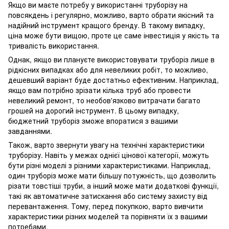
Якщо ви маєте потребу у використанні труборізу на
повсякдень і регулярно, можливо, варто обрати якісний та
надійний інструмент кращого бренду. В такому випадку,
ціна може бути вищою, проте це саме інвестиція у якість та
тривалість використання.
Однак, якщо ви плануєте використовувати труборіз лише в
рідкісних випадках або для невеликих робіт, то можливо,
дешевший варіант буде достатньо ефективним. Наприклад,
якщо вам потрібно зрізати кілька труб або провести
невеликий ремонт, то необов'язково витрачати багато
грошей на дорогий інструмент. В цьому випадку,
бюджетний труборіз зможе впоратися з вашими
завданнями.
Також, варто звернути увагу на технічні характеристики
труборізу. Навіть у межах однієї цінової категорії, можуть
бути різні моделі з різними характеристиками. Наприклад,
один труборіз може мати більшу потужність, що дозволить
різати товстіші труби, а інший може мати додаткові функції,
такі як автоматичне затискання або систему захисту від
перевантаження. Тому, перед покупкою, варто вивчити
характеристики різних моделей та порівняти їх з вашими
потребами.