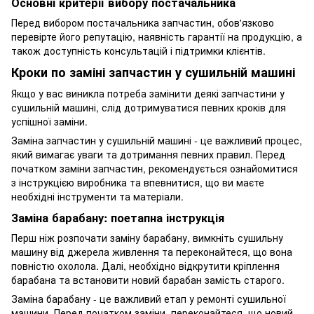
Основні критерії вибору постачальника
Перед вибором постачальника запчастин, обов'язково
перевірте його репутацію, наявність гарантії на продукцію, а
також доступність консультацій і підтримки клієнтів.
Кроки по заміні запчастин у сушильній машині
Якщо у вас виникла потреба замінити деякі запчастини у
сушильній машині, слід дотримуватися певних кроків для
успішної заміни.
Заміна запчастин у сушильній машині - це важливий процес,
який вимагає уваги та дотримання певних правил. Перед
початком заміни запчастин, рекомендується ознайомитися
з інструкцією виробника та впевнитися, що ви маєте
необхідні інструменти та матеріали.
Заміна барабану: поетапна інструкція
Перш ніж розпочати заміну барабану, вимкніть сушильну
машину від джерела живлення та переконайтеся, що вона
повністю охолола. Далі, необхідно відкрутити кріплення
барабана та встановити новий барабан замість старого.
Заміна барабану - це важливий етап у ремонті сушильної
машини. Перед початком заміни, переконайтеся, що новий