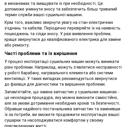
в механізмах та змащувати їх при необхідності. Це
допоможе уникнути зносу та забезпечить більш тривалий
термін служби вашої сушильної машини.
Крім того, важливо звернути увагу на стан електричних
з'єднань та кабелів. Періодично перевіряйте їх на наявність
пошкоджень та сліди зносу. У разі виявлення проблем,
краще звернутися до кваліфікованого електрика для заміни
або ремонту.
Часті проблеми та їх вирішення
У процесі експлуатації сушильних машин можуть виникати
різні проблеми. Наприклад, можуть з'являтися несправності
у роботі барабану, нагрівального елемента або системи
вентиляції. У таких випадках рекомендується звернутися
до фахівця для діагностики та вирішення проблеми.
Запам'ятайте, що заміна запчастин у сушильних машинах -
це нескладна процедура, яку можна виконати самостійно,
але за умови дотримання необхідних кроків та безпечності.
Обравши надійного постачальника запчастин та замінивши
їх за потреби, ви зможете продовжити експлуатацію вашої
сушарки та насолоджуватися комфортом у своєму
повсякденному житті.