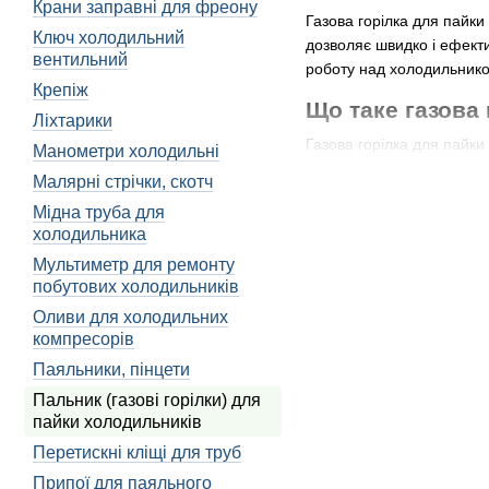
Крани заправні для фреону
Газова горілка для пайки
Ключ холодильний
дозволяє швидко і ефекти
вентильний
роботу над холодильнико
Крепіж
Що таке газова 
Ліхтарики
Газова горілка для пайки
Манометри холодильні
холодильників. Вона скла
Малярні стрічки, скотч
газової балончика, що ро
Мідна труба для
Газова горілка для пайк
холодильника
здійснювати пайку метале
Мультиметр для ремонту
особливостей, які роблят
побутових холодильників
Особливості та пере
Оливи для холодильних
компресорів
Газові горілки для пайки
Паяльники, пінцети
Висока температура п
Пальник (газові горілки) для
метал і здійснити точ
пайки холодильників
Регулювання потужнос
Перетискні кліщі для труб
під потреби роботи.
Припої для паяльного