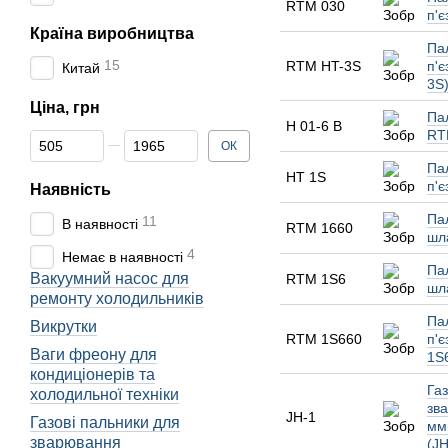
RTM 030
п'
Країна виробництва
Пал
15
RTM HT-3S
п'
Китай
3S
Ціна, грн
Па
H 01-6 B
RT
Від Ціна, грн
До Ціна, грн
ОК
Пал
HT 1S
п'
Наявність
Пал
11
В наявності
RTM 1660
шл
4
Немає в наявності
Пал
Вакуумний насос для
RTM 1S6
шл
ремонту холодильників
Пал
Викрутки
RTM 1S660
п'
Ваги фреону для
1S
кондиціонерів та
Га
холодильної техніки
зв
JH-1
Газові пальники для
мм
зварювання
(JH