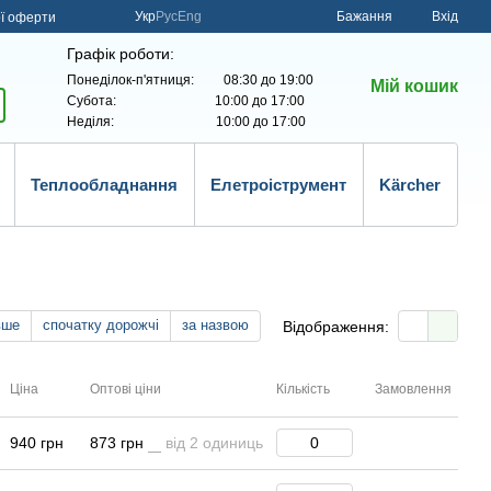
Укр
Рус
Eng
Бажання
Вхід
ої оферти
Графік роботи:
Понеділок-п'ятниця: 08:30 до 19:00
Мій кошик
Субота: 10:00 до 17:00
Неділя: 10:00 до 17:00
Теплообладнання
Елетроіструмент
Kärcher
вше
спочатку дорожчі
за назвою
Відображення:
Ціна
Оптові ціни
Кількість
Замовлення
940 грн
873 грн
від 2 одиниць