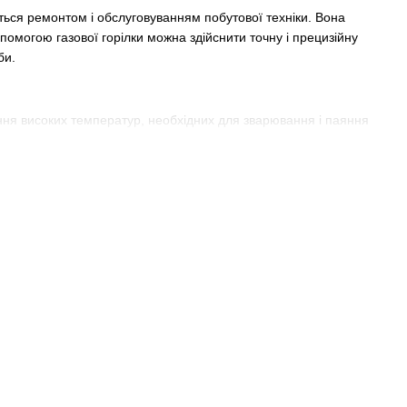
ться ремонтом і обслуговуванням побутової техніки. Вона
омогою газової горілки можна здійснити точну і прецизійну
би.
ення високих температур, необхідних для зварювання і паяння
ить газ. Газову горілку можна легко і просто підключити до
х.
монтом холодильників. Вона дозволяє швидко і ефективно
ованих пристроїв. Крім того, газові горілки мають кілька
ів:
над 2000 градусів Цельсія, що дозволяє швидко розплавити
ті пламені, що дозволяє контролювати і пристосовувати його