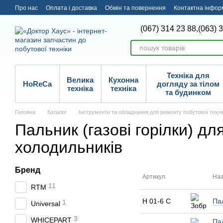
Перейти до основного контенту
Про нас
Оплата і доставка
Обмін та повернення
Контактна інфор
(067) 314 23 88,
(063) 
Техніка для
Велика
Кухонна
HoReCa
догляду за тілом
техніка
техніка
та будинком
Головна
Каталог
Інструменти та обладнання для ремонту побутової техні
Пальник (газові горілки) дл
холодильників
Бренд
Артикул
Наз
11
RTM
H 01-6 C
Па
1
Universal
3
WHICEPART
Пал