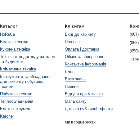
ті. Якщо вам потрібна газова горілка з можливістю регулювання поту
роцес пайки більш контрольованим і простим.
кою газової горілки переконайтеся, що вона має вбудовані механізм
Каталог
Клієнтам
Кон
зу.
HoReCa
Вхід до кабінету
(067)
Велика техніка
Про нас
ди газових горілок
(063)
Кухонна техніка
Оплата і доставка
(050)
робників газових горілок для пайки холодильників. Декілька найпопу
Техніка для догляду за тілом
Обмін та повернення
Пере
домий своїми якісними і надійними газовими горілками, які використ
та будинком
Контактна інформація
Кліматична техніка
цього бренду відрізняються стильним дизайном і високою ефективні
Блог
Інструменти та обладнання
База знань
xxon відома своїми надійними і довговічними газовими горілками, я
для ремонту побутової
техніки
Новини
ти остаточний вибір, варто звернути увагу на деякі додаткові аспект
Побутова техніка
Відгуки про магазин
икористовувати горілку в мобільних умовах або переносити її з одн
Теплообладнання
Мапа сайту
е зручною для транспортування.
Елетроіструмент
Договір публічної оферти
 увагу на наявність додаткових аксесуарів і функцій. Деякі газові го
Kärcher
пеціальними насадками для різних видів пайки. Оберіть модель, як
Ми в соцмережах
лі газової горілки для пайки