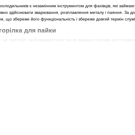
 холодильників є незамінним інструментом для фахівців, які займаю
вно здійснювати зварювання, розплавлення металу і паяння. За доп
м, що збереже його функціональність і збереже довгий термін служ
горілка для пайки
 - це пристрій, який використовує газ як джерело палива для створ
дається з корпусу, ручки для керування і форсунки, через яку проход
бить її мобільною і зручною для ремонтних робіт в будь-яких умова
и є незамінним інструментом для професіоналів, які займаються ре
вих деталей, що забезпечує надійне з'єднання і довговічність ремонт
ь їх популярними серед фахівців.
ваги газових горілок
 мають кілька особливостей, які роблять їх популярними серед фахівц
ламені. Газова горілка може генерувати плам'я з температурою по
ну пайку.
ті. Багато газових горілок мають можливість регулювання потужнос