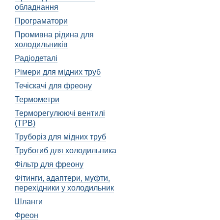
Маневреність. Завдяк
обладнання
Економічність. Газов
Програматори
Завдяки цим особливостям
Промивна рідина для
холодильників.
холодильників
Види газових горіло
Радіодеталі
Рімери для мідних труб
На ринку представлено без
Течіскачі для фреону
Ручні газові горілки.
Термометри
Автоматичні газові г
Терморегулюючі вентилі
процесом пайки.
(ТРВ)
Компактні газові горі
Труборіз для мідних труб
Кожен вид газових горіло
Трубогиб для холодильника
Поради щодо ви
Фільтр для фреону
Якщо ви плануєте придбат
Фітинги, адаптери, муфти,
перехідники у холодильник
Які фактори врахову
Шланги
Тип пайки. Перш за в
Фреон
холодильниками, важл