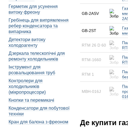
Герметик для усунення
Га
витоку фреону
GB-2ASV
мм,
2A
Гребінець для випрямлення
ребер конденсатора та
Га
GB-2ST
випарника
мм
Детектори витоку
Па
холодоагенту
RTM 26 D 60
RT
Дзеркала телескопічні для
Пал
ремонту холодильників
RTM-1660
RT
Інструмент для
Пал
розвальцювання труб
RTM 1
бе
Контролери для
холодильників
Па
MBH-016J
пр
(мікропроцесори)
01
Кнопки та перемикачі
Конденсатори для побутової
техніки
Де купити га
Кран для балона з фреоном