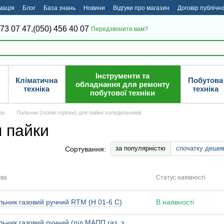
мація
Блог
База знань
Новини
Відгуки про магазин
Договір публічн
373 07 47,
(050) 456 40 07
Передзвонити вам?
Інструменти та
Кліматична
Побутова
обладнання для ремонту
техніка
техніка
побутової техніки
ки
Пальник (газові горілки) для пайки холодильників
я пайки
за популярністю
спочатку деше
Сортування:
ва
Статус наявності
льник газовий ручний RTM (H 01-6 C)
В наявності
ьник газовий ручний (під МАПП газ, з