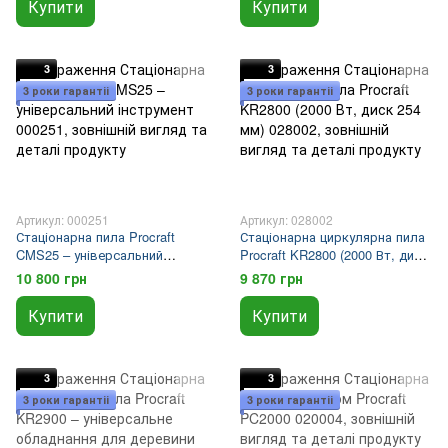
Купити
Купити
3
3
3 роки гарантіі
3 роки гарантіі
Артикул: 000251
Артикул: 028002
Стаціонарна пила Procraft
Стаціонарна циркулярна пила
CMS25 – універсальний
Procraft KR2800 (2000 Вт, диск
інструмент
254 мм)
10 800 грн
9 870 грн
Купити
Купити
3
3
3 роки гарантіі
3 роки гарантіі