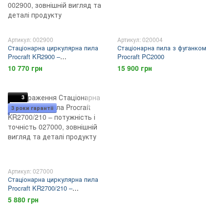
Артикул: 002900
Артикул: 020004
Стаціонарна циркулярна пила
Стаціонарна пила з фуганком
Procraft KR2900 –
Procraft PC2000
універсальне обладнання для
10 770 грн
15 900 грн
деревини
3
3 роки гарантіі
Артикул: 027000
Стаціонарна циркулярна пила
Procraft KR2700/210 –
потужність і точність
5 880 грн