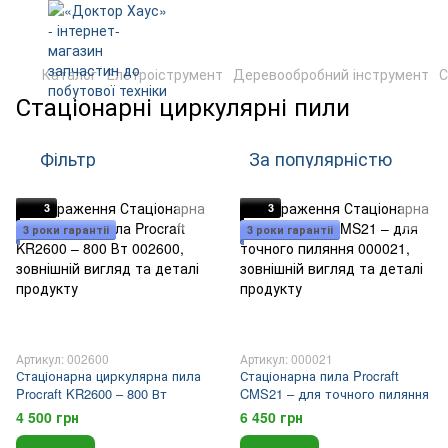
Каталог
Елетроіструмент
Деревообробний інструмент
С
Стаціонарні циркулярні пили
Фільтр
За популярністю
3
3
3 роки гарантіі
3 роки гарантіі
Артикул: 002600
Артикул: 000021
Стаціонарна циркулярна пила
Стаціонарна пила Procraft
Procraft KR2600 – 800 Вт
CMS21 – для точного пиляння
4 500 грн
6 450 грн