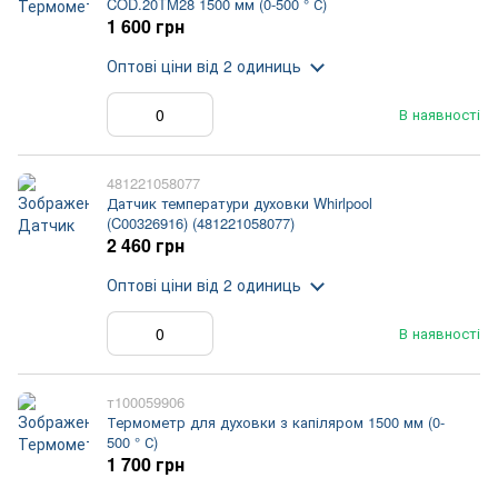
COD.20TM28 1500 мм (0-500 ° С)
1 600 грн
Оптові ціни
від 2 одиниць
В наявності
481221058077
Датчик температури духовки Whirlpool
(C00326916) (481221058077)
2 460 грн
Оптові ціни
від 2 одиниць
В наявності
т100059906
Термометр для духовки з капіляром 1500 мм (0-
500 ° С)
1 700 грн