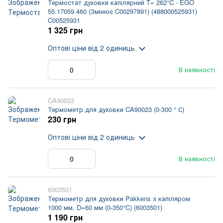
Термостат духовки капілярний T= 262°C - EGO
55.17059.460 (Змінює C00297891) (488000525931)
C00525931
1 325 грн
Оптові ціни
від 2 одиниць
В наявності
CA90023
Термометр для духовки CA90023 (0-300 ° С)
230 грн
Оптові ціни
від 2 одиниць
В наявності
6003501
Термометр для духовки Pakkens з капіляром
1000 мм, D=60 мм (0-350°C) (6003501)
1 190 грн