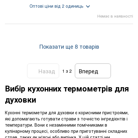
Оптові ціни
від 2 одиниць
Немає в наявності
Показати ще 8 товарів
Назад
Вперед
1
з 2
Вибір кухонних термометрів для
духовки
Кухонні термометри для духовки є корисними пристроями,
які допомагають готувати страви з точністю інгредієнтів і
температури. Вони є незамінними помічниками в
кулінарному процесі, особливо при приготуванні складних
страв, таких як м'ясні або випічка. У цій статті ми