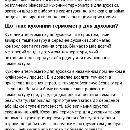
розглянемо різновиди кухонних термометрів для духовки,
вказівки щодо їх вибору та користування, а також відповімо
на деякі поширені питання, пов'язані з цими пристроями.
Що таке кухонний термометр для духовки?
Кухонний термометр для духовки - це пристрій, який
вимірює температуру в середині духовки і допомагає
контролювати готування страв. Він часто має довгий
металевий зонд з датчиком температури, який
вставляється в продукт або рідину для вимірювання
температури.
Кухонний термометр для духовки є незамінним помічником в
кулінарному процесі. Він дозволяє досягти точності в
приготуванні різних страв, а також забезпечує безпеку при
готуванні. Завдяки йому ви можете контролювати
температуру продукту, що дозволяє досягти оптимального
результату. Наприклад, приготування м'яса до середньої
або рідкої ступені готовності, або випікання хрусткої
скоринки на хлібі. Кухонний термометр для духовки також
допомагає уникнути пересушування або недоготування
страви, що робить його незамінним інструментом для будь-
якого шеф-кухаря або просто любителя готувати.