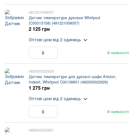
481221058057
Датчик температури духовки Whirlpool
(C00313158) (481221058057)
2 125 грн
Оптові ціни
від 2 одиниць
В наявності
482000022926
Датчик температури для духової шафи Ariston,
Indesit, Whirlpool C00138851 (482000022926)
1 275 грн
Оптові ціни
від 2 одиниць
В наявності
488000525931