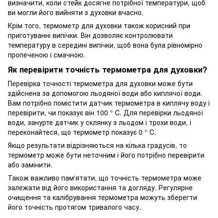
визначити, коли стейк досягне потрібної температури, щоб
ви могли його вийняти з духовки вчасно.
Крім того, термометр для духовки також корисний при
приготуванні випічки. Він дозволяє контролювати
температуру в середині випічки, щоб вона була рівномірно
пропеченою і смачною.
Як перевірити точність термометра для духовки?
Перевірка точності термометра для духовки може бути
здійснена за допомогою льодяної води або киплячої води.
Вам потрібно помістити датчик термометра в киплячу воду і
перевірити, чи показує він 100 ° C. Для перевірки льодяної
води, занурте датчик у склянку з льодом і трохи води, і
переконайтеся, що термометр показує 0 ° C.
Якщо результати відрізняються на кілька градусів, то
термометр може бути неточним і його потрібно перевірити
або замінити.
Також важливо пам'ятати, що точність термометра може
залежати від його використання та догляду. Регулярне
очищення та калібрування термометра можуть зберегти
його точність протягом тривалого часу.