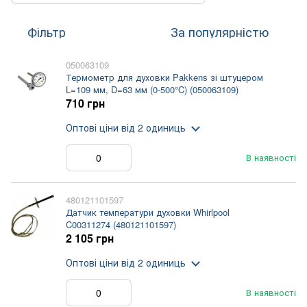
Фільтр
За популярністю
050063109
Термометр для духовки Pakkens зі штуцером
L=109 мм, D=63 мм (0-500°C) (050063109)
710 грн
Оптові ціни
від 2 одиниць
В наявності
480121101597
Датчик температури духовки Whirlpool
C00311274 (480121101597)
2 105 грн
Оптові ціни
від 2 одиниць
В наявності