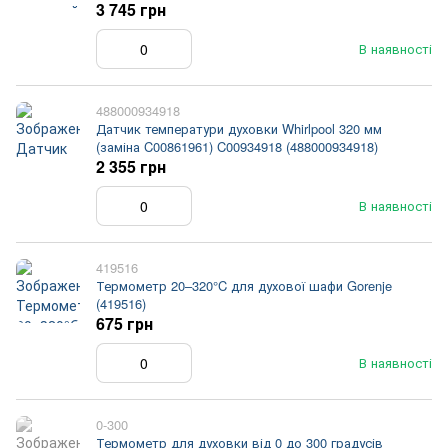
3 745 грн
В наявності
488000934918
Датчик температури духовки Whirlpool 320 мм
(заміна C00861961) C00934918 (488000934918)
2 355 грн
В наявності
419516
Термометр 20–320°C для духової шафи Gorenje
(419516)
675 грн
В наявності
0-300
Термометр для духовки від 0 до 300 градусів