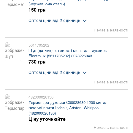
(нержавіюча сталь)
150 грн
Оптові ціни
від 2 одиниць
Немає в наявності
5611705202
Щуп (датчик) готовості м'яса для духовок
Electrolux (5611705202) 8078226043
730 грн
Оптові ціни
від 2 одиниць
Немає в наявності
482000026130
Термопара духовки C00028639 1200 мм для
газової плити Indesit, Ariston, Whirlpool
(482000026130)
Ціну уточнюйте
Немає в наявності