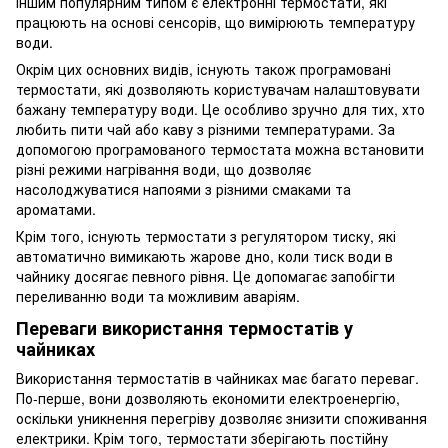
Іншим популярним типом є електронні термостати, які
працюють на основі сенсорів, що вимірюють температуру
води.
Окрім цих основних видів, існують також програмовані
термостати, які дозволяють користувачам налаштовувати
бажану температуру води. Це особливо зручно для тих, хто
любить пити чай або каву з різними температурами. За
допомогою програмованого термостата можна встановити
різні режими нагрівання води, що дозволяє
насолоджуватися напоями з різними смаками та
ароматами.
Крім того, існують термостати з регулятором тиску, які
автоматично вимикають жарове дно, коли тиск води в
чайнику досягає певного рівня. Це допомагає запобігти
переливанню води та можливим аваріям.
Переваги використання термостатів у
чайниках
Використання термостатів в чайниках має багато переваг.
По-перше, вони дозволяють економити електроенергію,
оскільки уникнення перегріву дозволяє знизити споживання
електрики. Крім того, термостати зберігають постійну