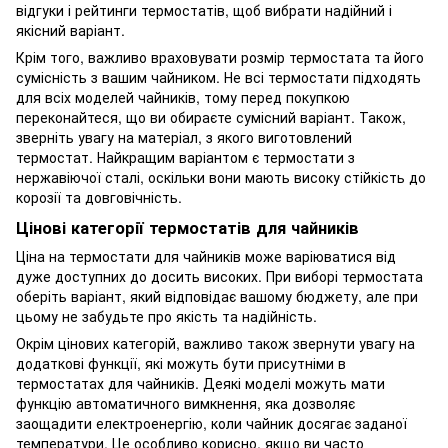
відгуки і рейтинги термостатів, щоб вибрати надійний і
якісний варіант.
Крім того, важливо враховувати розмір термостата та його
сумісність з вашим чайником. Не всі термостати підходять
для всіх моделей чайників, тому перед покупкою
переконайтеся, що ви обираєте сумісний варіант. Також,
зверніть увагу на матеріал, з якого виготовлений
термостат. Найкращим варіантом є термостати з
нержавіючої сталі, оскільки вони мають високу стійкість до
корозії та довговічність.
Цінові категорії термостатів для чайників
Ціна на термостати для чайників може варіюватися від
дуже доступних до досить високих. При виборі термостата
оберіть варіант, який відповідає вашому бюджету, але при
цьому не забудьте про якість та надійність.
Окрім цінових категорій, важливо також звернути увагу на
додаткові функції, які можуть бути присутніми в
термостатах для чайників. Деякі моделі можуть мати
функцію автоматичного вимкнення, яка дозволяє
заощадити електроенергію, коли чайник досягає заданої
температури. Це особливо корисно, якщо ви часто