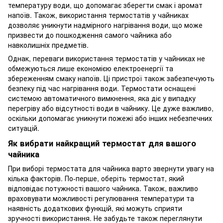
температуру води, що допомагає зберегти смак і аромат
напоїв. Також, використання термостатів у чайниках
дозволяє уникнути надмірного нагрівання води, що може
призвести до пошкодження самого чайника або
навколишніх предметів.
Однак, переваги використання термостатів у чайниках не
обмежуються лише економією електроенергії та
збереженням смаку напоїв. Ці пристрої також забезпечують
безпеку під час нагрівання води. Термостати оснащені
системою автоматичного вимкнення, яка діє у випадку
перегріву або відсутності води в чайнику. Це дуже важливо,
оскільки допомагає уникнути пожежі або інших небезпечних
ситуацій.
Як вибрати найкращий термостат для вашого
чайника
При виборі термостата для чайника варто звернути увагу на
кілька факторів. По-перше, оберіть термостат, який
відповідає потужності вашого чайника. Також, важливо
враховувати можливості регулювання температури та
наявність додаткових функцій, які можуть сприяти
зручності використання. Не забудьте також переглянути