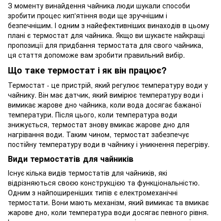
З моменту винайдення чайника люди шукали способи
зробити процес кип'ятіння води ще зручнішим і
безпечнішим. І одним з найефективніших винаходів в цьому
плані є термостат для чайника. Якщо ви шукаєте найкращі
пропозиції для придбання термостата для свого чайника,
ця стаття допоможе вам зробити правильний вибір.
Що таке термостат і як він працює?
Термостат - це пристрій, який регулює температуру води у
чайнику. Він має датчик, який вимірює температуру води і
вимикає жарове дно чайника, коли вода досягає бажаної
температури. Після цього, коли температура води
знижується, термостат знову вмикає жарове дно для
нагрівання води. Таким чином, термостат забезпечує
постійну температуру води в чайнику і уникнення перегріву.
Види термостатів для чайників
Існує кілька видів термостатів для чайників, які
відрізняються своєю конструкцією та функціональністю.
Одним з найпоширеніших типів є електромеханічні
термостати. Вони мають механізм, який вимикає та вмикає
жарове дно, коли температура води досягає певного рівня.