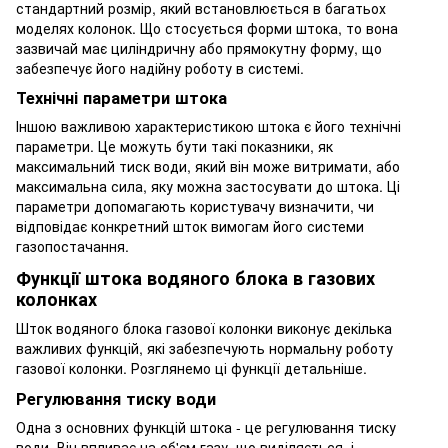
стандартний розмір, який встановлюється в багатьох
моделях колонок. Що стосується форми штока, то вона
зазвичай має циліндричну або прямокутну форму, що
забезпечує його надійну роботу в системі.
Технічні параметри штока
Іншою важливою характеристикою штока є його технічні
параметри. Це можуть бути такі показники, як
максимальний тиск води, який він може витримати, або
максимальна сила, яку можна застосувати до штока. Ці
параметри допомагають користувачу визначити, чи
відповідає конкретний шток вимогам його системи
газопостачання.
Функції штока водяного блока в газових
колонках
Шток водяного блока газової колонки виконує декілька
важливих функцій, які забезпечують нормальну роботу
газової колонки. Розглянемо ці функції детальніше.
Регулювання тиску води
Одна з основних функцій штока - це регулювання тиску
води. Він впливає на об'єм газу, що виділяється, і