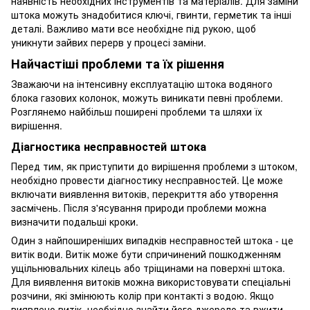
наявність необхідних інструментів та матеріалів. Для заміни
штока можуть знадобитися ключі, гвинти, герметик та інші
деталі. Важливо мати все необхідне під рукою, щоб
уникнути зайвих перерв у процесі заміни.
Найчастіші проблеми та їх рішення
Зважаючи на інтенсивну експлуатацію штока водяного
блока газових колонок, можуть виникати певні проблеми.
Розглянемо найбільш поширені проблеми та шляхи їх
вирішення.
Діагностика несправностей штока
Перед тим, як приступити до вирішення проблеми з штоком,
необхідно провести діагностику несправностей. Це може
включати виявлення витоків, перекриття або утворення
засмічень. Після з'ясування природи проблеми можна
визначити подальші кроки.
Один з найпоширеніших випадків несправностей штока - це
витік води. Витік може бути спричинений пошкодженням
ущільнювальних кілець або тріщинами на поверхні штока.
Для виявлення витоків можна використовувати спеціальні
розчини, які змінюють колір при контакті з водою. Якщо
виявлено витік, необхідно знайти його джерело та вжити