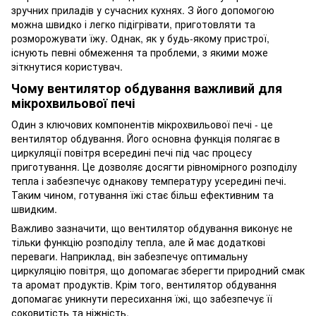
зручних приладів у сучасних кухнях. З його допомогою
можна швидко і легко підігрівати, приготовляти та
розморожувати їжу. Однак, як у будь-якому пристрої,
існують певні обмеження та проблеми, з якими може
зіткнутися користувач.
Чому вентилятор обдування важливий для
мікрохвильової печі
Один з ключових компонентів мікрохвильової печі - це
вентилятор обдування. Його основна функція полягає в
циркуляції повітря всередині печі під час процесу
приготування. Це дозволяє досягти рівномірного розподілу
тепла і забезпечує однакову температуру усередині печі.
Таким чином, готування їжі стає більш ефективним та
швидким.
Важливо зазначити, що вентилятор обдування виконує не
тільки функцію розподілу тепла, але й має додаткові
переваги. Наприклад, він забезпечує оптимальну
циркуляцію повітря, що допомагає зберегти природний смак
та аромат продуктів. Крім того, вентилятор обдування
допомагає уникнути пересихання їжі, що забезпечує її
соковитість та ніжність.