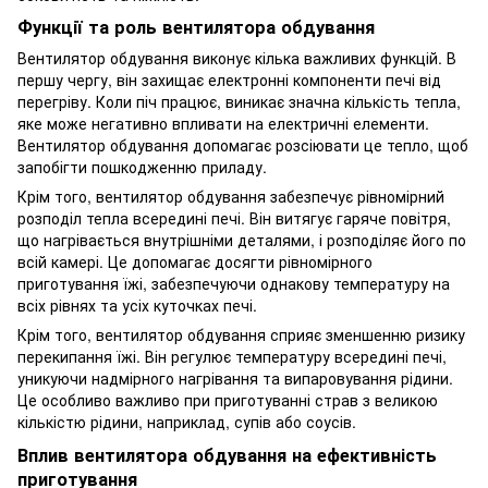
Функції та роль вентилятора обдування
Вентилятор обдування виконує кілька важливих функцій. В
першу чергу, він захищає електронні компоненти печі від
перегріву. Коли піч працює, виникає значна кількість тепла,
яке може негативно впливати на електричні елементи.
Вентилятор обдування допомагає розсіювати це тепло, щоб
запобігти пошкодженню приладу.
Крім того, вентилятор обдування забезпечує рівномірний
розподіл тепла всередині печі. Він витягує гаряче повітря,
що нагрівається внутрішніми деталями, і розподіляє його по
всій камері. Це допомагає досягти рівномірного
приготування їжі, забезпечуючи однакову температуру на
всіх рівнях та усіх куточках печі.
Крім того, вентилятор обдування сприяє зменшенню ризику
перекипання їжі. Він регулює температуру всередині печі,
уникуючи надмірного нагрівання та випаровування рідини.
Це особливо важливо при приготуванні страв з великою
кількістю рідини, наприклад, супів або соусів.
Вплив вентилятора обдування на ефективність
приготування