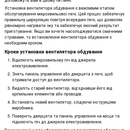
допоможуть вам в цьому питанні.
Установка вентилятора обдування є важливим етапом
обслуговування мікрохвильової печі. Цей процес забезпечує
правильну циркуляцію повітря всередині печі, що дозволяє
рівномірно нагрівати їжу та забезпечує якісний результат
приготування. Якщо ви хочете насолоджуватися смачними
стравами, то встановлення вентилятора обдування є
необхідним кроком.
Кроки установки вентилятора обдування
Відключіть мікрохвильову піч від джерела
електроживлення.
Знять панель управління або дверцята з печі, щоб
отримати доступ до вентилятора.
Видаліть старий вентилятор, від'єднавши його від
кріпильних елементів або проводів.
Встановіть новий вентилятор, слідуючи інструкціям
виробника.
Поверніть дверцята та панель управління на місце та
підключіть піч до джерела електроживлення.
Рекомендації щодо обслуговування вентилятора обдування