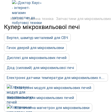
Каталог
Кухонна техніка
Запчастини для мікрохвильових
Кулер мікрохвильової печі
Вертел, шампур металевий для СВЧ
Гачок дверей для мікрохвильовки
Дисплеї для мікрохвильових печей
Діод (силовий) для мікрохвильової печі
Електронні датчики температури для мікрохвильових печей
Електронні модулі для мікрохвильових печей
Запобіжники для мікрохвильових печей
Ковпачки на магнетрон для мікрохвильовки