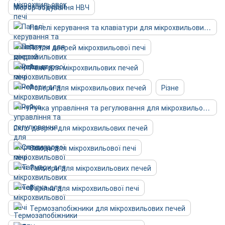
Мотор обдування НВЧ
Панелі керування та клавіатури для мікрохвильових печей
Петля дверей мікрохвильової печі
Реле для мікрохвильових печей
Ролери для мікрохвильових печей
Різне
Ручка управління та регулювання для мікрохвильової печі
Скло дверки для мікрохвильових печей
Слюда для мікрохвильової печі
Таймери для мікрохвильових печей
Тарілка для мікрохвильової печі
Термозапобіжники для мікрохвильових печей