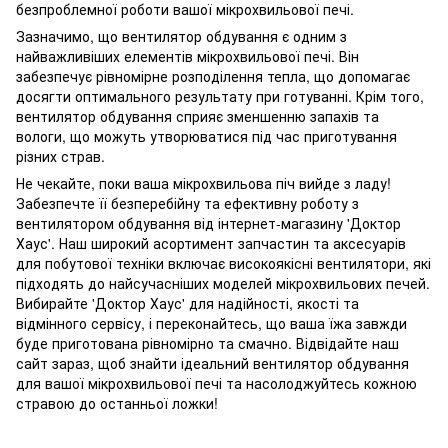
безпроблемної роботи вашої мікрохвильової печі.
Зазначимо, що вентилятор обдування є одним з
найважливіших елементів мікрохвильової печі. Він
забезпечує рівномірне розподілення тепла, що допомагає
досягти оптимального результату при готуванні. Крім того,
вентилятор обдування сприяє зменшенню запахів та
вологи, що можуть утворюватися під час приготування
різних страв.
Не чекайте, поки ваша мікрохвильова піч вийде з ладу!
Забезпечте її безперебійну та ефективну роботу з
вентилятором обдування від інтернет-магазину 'Доктор
Хаус'. Наш широкий асортимент запчастин та аксесуарів
для побутової техніки включає високоякісні вентилятори, які
підходять до найсучасніших моделей мікрохвильових печей.
Вибирайте 'Доктор Хаус' для надійності, якості та
відмінного сервісу, і переконайтесь, що ваша їжа завжди
буде приготована рівномірно та смачно. Відвідайте наш
сайт зараз, щоб знайти ідеальний вентилятор обдування
для вашої мікрохвильової печі та насолоджуйтесь кожною
стравою до останньої ложки!