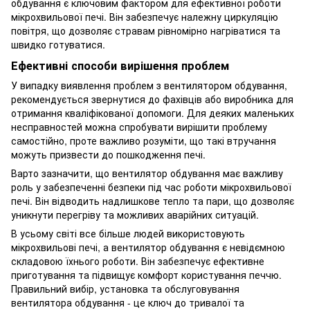
обдування є ключовим фактором для ефективної роботи
мікрохвильової печі. Він забезпечує належну циркуляцію
повітря, що дозволяє стравам рівномірно нагріватися та
швидко готуватися.
Ефективні способи вирішення проблем
У випадку виявлення проблем з вентилятором обдування,
рекомендується звернутися до фахівців або виробника для
отримання кваліфікованої допомоги. Для деяких маленьких
несправностей можна спробувати вирішити проблему
самостійно, проте важливо розуміти, що такі втручання
можуть призвести до пошкодження печі.
Варто зазначити, що вентилятор обдування має важливу
роль у забезпеченні безпеки під час роботи мікрохвильової
печі. Він відводить надлишкове тепло та пари, що дозволяє
уникнути перегріву та можливих аварійних ситуацій.
В усьому світі все більше людей використовують
мікрохвильові печі, а вентилятор обдування є невідємною
складовою їхнього роботи. Він забезпечує ефективне
приготування та підвищує комфорт користування печчю.
Правильний вибір, установка та обслуговування
вентилятора обдування - це ключ до тривалої та