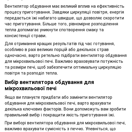
Вентилятор обдування має великий вплив на ефективність
процесу приготування. Завдяки циркуляції повітря, енергія
передається їжі набагато швидше, що дозволяє скоротити
час приготування. Більше того, рівномірне розподілення
тепла допомагає уникнути спотворення смаку та
консистенції страви.
Для отримання кращих результатів під час готування,
особливо в разі великих порцій або декількох страв
одночасно, варто ретельно підібрати вентилятор обдування
для мікрохвильової печі. Важливо враховувати потужність
та розміри печі, щоб забезпечити оптимальну циркуляцію
повітря та розподіл тепла.
Вибір вентилятора обдування для
мікрохвильової печі
Якщо ви плануєте придбати або замінити вентилятор
обдування для мікрохвильової печі, варто врахувати
декілька ключових факторів. Вони допоможуть вам зробити
правильний вибір і покращити якість приготування їжі.
При виборі вентилятора обдування для мікрохвильової печі,
важливо врахувати сумісність з печчю. Упевніться, що