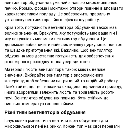
вентилятор обдування сумісний з вашою мікрохвильовою
печчю. Розмір, форма і монтажні отвори повинні відповідати
характеристикам приладу. Це забезпечить правильну
установку вентилятора і його ефективну роботу.
Крім того, потужність вентилятора обдування також має
велике значення. Врахуйте, яку потужність має ваша піч і
яку потужність має мати вентилятор обдування. Це
допоможе забезпечити найефективнішу циркуляцію повітря
та швидке приготування їжі. Важливо, щоб вентилятор
обдування мав достатню потужність для забезпечення
рівномірного розподілу тепла усередині печі.
Матеріал і якість вентилятора також мають велике
значення. Вибирайте вентилятор з високоякісного
матеріалу, щоб забезпечити тривалий та надійний роботу.
Пам'ятайте, що це - важлива складова первинного приладу,
і його здоров'ями залежить якість та тривалість роботи
печі. Вентилятор обдування повинен бути стійким до
високих температур і зносостійким.
Різні типи вентиляторів обдування
Існує кілька різних типів вентиляторів обдування для
мікрохвильової печі на ринку. Кожен тип має свої переваги