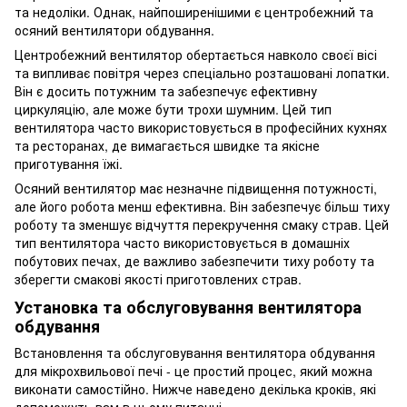
та недоліки. Однак, найпоширенішими є центробежний та
осяний вентилятори обдування.
Центробежний вентилятор обертається навколо своєї вісі
та випливає повітря через спеціально розташовані лопатки.
Він є досить потужним та забезпечує ефективну
циркуляцію, але може бути трохи шумним. Цей тип
вентилятора часто використовується в професійних кухнях
та ресторанах, де вимагається швидке та якісне
приготування їжі.
Осяний вентилятор має незначне підвищення потужності,
але його робота менш ефективна. Він забезпечує більш тиху
роботу та зменшує відчуття перекручення смаку страв. Цей
тип вентилятора часто використовується в домашніх
побутових печах, де важливо забезпечити тиху роботу та
зберегти смакові якості приготовлених страв.
Установка та обслуговування вентилятора
обдування
Встановлення та обслуговування вентилятора обдування
для мікрохвильової печі - це простий процес, який можна
виконати самостійно. Нижче наведено декілька кроків, які