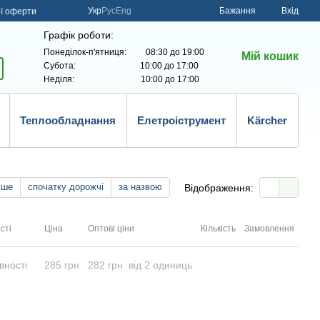
Укр
Рус
Eng
Бажання
Вхід
ої оферти
Графік роботи:
Понеділок-п'ятниця: 08:30 до 19:00
Мій кошик
Субота: 10:00 до 17:00
Неділя: 10:00 до 17:00
Теплообладнання
Елетроіструмент
Kärcher
вше
спочатку дорожчі
за назвою
Відображення:
сті
Ціна
Оптові ціни
Кількість
Замовлення
вності
285 грн
282 грн
від 2 одиниць