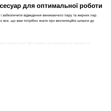
сесуар для оптимальної роботи
ту і забезпечити відведення виникаючого пару та жирних пар.
мо все, що вам потрібно знати про вентиляційні шланги до
яції вашої кухні. Він служить для відведення парами та
ангу допомагає позбутися неприємного запаху і забезпечити
н є необхідним елементом для ефективної роботи витяжної
ез належної вентиляції, пари та жирні пари можуть осідати на
у.
 Він забезпечує гарну циркуляцію повітря у кухні і допомагає
зити вологість в приміщенні, що перешкоджає появі плісняви та
юється витяжною системою, або регулювання потоку повітря.