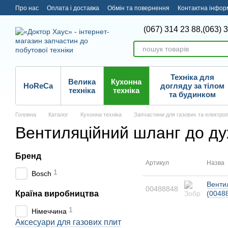
Перейти до основного контенту
Про нас
Оплата і доставка
Обмін та повернення
Контактна інфор
(067) 314 23 88,
(063) 
Техніка для
Велика
Кухонна
HoReCa
догляду за тілом
техніка
техніка
та будинком
Головна
Каталог
Кухонна техніка
Запчастини для газових та електро
Вентиляційний шланг до ду
Бренд
Артикул
Назва
1
Bosch
Венти
00488848
Країна виробництва
(0048
1
Німеччина
Аксесуари для газових плит