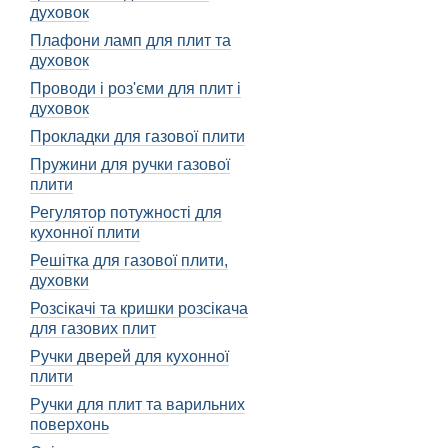
духовок
Після встановлення ш
Плафони ламп для плит та
Потенційні проблеми
духовок
Під час установки вентил
Проводи і роз'єми для плит і
духовок
неправильною установкою
Прокладки для газової плити
Крім того, під час уста
чином, щоб забезпечити
Пружини для ручки газової
призвести до накопичення 
плити
Регулятор потужності для
Крім того, під час устан
кухонної плити
жирним паром з духовки. 
Решітка для газової плити,
Не менш важливим кроком
духовки
пошкоджень або тріщин. 
Розсікачі та кришки розсікача
Технічне обслу
для газових плит
Ручки дверей для кухонної
Якщо у вас вже є вентил
плити
Вентиляційний шланг - це
Ручки для плит та варильних
чистоту та свіжість пові
поверхонь
може зазнавати зносу з ч