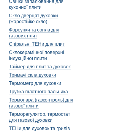
Свічки запалювання для
Як правильно очищу
кухонної плити
Один раз на місяць ретел
Скло дверцят духовки
жирних парів. Уникайте 
(жаростійке скло)
Форсунки та сопла для
Очищення вентиляційного
газових плит
служби. Забруднення та 
духовки.
Спіральні ТЕНи для плит
Склокерамічної поверхні
Коли і як замінити 
індукційної плити
Вентиляційний шланг тако
Таймер для плит та духовок
використання духовки. Як
Тримачі скла духовки
професіоналам, щоб уни
Термометр для духовки
Заміна вентиляційного ш
витоку газу або пожежі, т
Трубка пілотного пальника
безпеки.
Термопара (газконтроль) для
газової плити
Закінчуючи, хочу надати 
допоможе забезпечити її 
Терморегулятор, термостат
для газової духовки
Бережіть свою духовку т
своєї родини.
ТЕНи для духовок та грилів