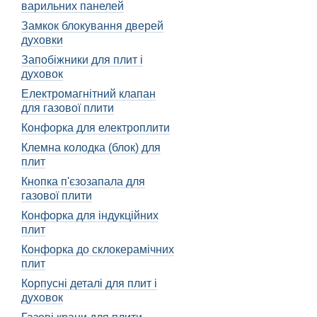
Деякі шланги мають вбудо
варильних панелей
ефективність.
Замкок блокування дверей
духовки
Переваги використа
Запобіжники для плит і
Використання вентиляційн
духовок
приготування їжі. Також 
Електромагнітний клапан
того, вентиляційний шла
для газової плити
Використання вентиляційн
Конфорка для електроплити
формальдегід та інші. Ці
Клемна колодка (блок) для
відведенню цих речовин з
плит
Вибір правильн
Кнопка п'єзозапала для
газової плити
Якщо ви вирішили встанов
Конфорка для індукційних
Розміри і матеріали
плит
Перш за все, переконайт
Конфорка до склокерамічних
розмірами може призвести
плит
уникнути виникнення пож
Корпусні деталі для плит і
Духовки відрізняються св
духовок
шари, що забезпечують бе