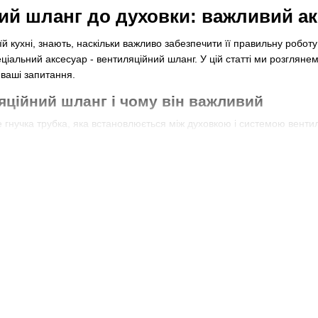
ий шланг до духовки: важливий ак
воїй кухні, знають, наскільки важливо забезпечити її правильну робо
ціальний аксесуар - вентиляційний шланг. У цій статті ми розгляне
і ваші запитання.
яційний шланг і чому він важливий
 гнучка трубка, яка встановлюється між духовкою і системою вентил
рюються під час приготування їжі. Використання вентиляційного шл
ні.
грає важливу роль у забезпеченні комфорту та безпеки в кухні. Ві
відведення шкідливих речовин, що утворюються під час готування. Б
 поверхнях, що може призвести до пошкодження і неприємного запах
ого шланга
ійного шланга - це відведення парами та жирними паром з духовки.
руднень та запахів. Крім того, вентиляційний шланг допомагає зни
ож може мати додаткові функції, такі як зменшення шуму, що створ