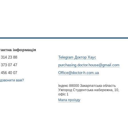
ітайте до Інтернет магазину "Доктор Хаус", де ви знайдете
 до духовок від провідних світових брендів. З 2006 року ми
лісти готові допомогти вам підібрати ідеальний аксесуар для
 вашої кухонної техніки!
тактна інформація
 314 23 88
Telegram Доктор Хаус
 373 07 47
purchasing.doctor.house@gmail.com
 456 40 07
Office@doctor-h.com.ua
дзвонити вам?
Індекс 88000 Закарпатська область
Ужгород Студентська набережна, 10,
офіс 1
Мапа проїзду