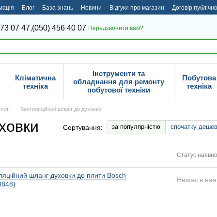
мація
Блог
База знань
Новини
Відгуки про магазин
Договір публічн
373 07 47,
(050) 456 40 07
Передзвонити вам?
Інструменти та
Кліматична
Побутова
обладнання для ремонту
техніка
техніка
побутової техніки
плит
Вентиляційний шланг до духовки
ховки
за популярністю
спочатку деше
Сортування:
Статус наявно
ляційний шланг духовки до плити Bosch
Немає в ная
8848)