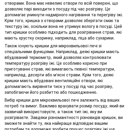
отворами. Вона має невеликі отвори по всій поверхні, що
дозволяє парі виходити з посуду під час розігріву. Це
допомагає уникнути надмірного нагрівання та перегріву їжі.
Крім того, кришка з отворами дозволяє зберігати смак та
текстуру їжі, оскільки вона не утримує вологу в посуді. Цей
тип кришки особливо підходить для розігрівання страв, які
мають хрустку скоринку, наприклад, піца або сухарики.
Також існують кришки для мікрохвильової печі зі
спеціальними функціями. Наприклад, деякі кришки мають
вбудований термометр, який дозволяє контролювати
температуру розігріву їжі. Це особливо корисно при
приготуванні страв, які вимагають певної температури,
наприклад, десерти або м'ясні страви. Крім того, деякі
кришки мають вбудовані вентиляційні отвори, які
допомагають вирівняти тиск у посуді під час розігріву,
запобігаючи його розбиттю або пошкодженню.
Вибір кришки для мікрохвильової печі залежить від ваших
потреб та вимог. Важливо врахувати розмір посуду, який ви
зазвичай використовуєте, а також тип їжі, яку ви
розігріваєте. Завдяки різноманітності різновидів кришок, ви
зможете знайти ту, яка найкраще відповідає вашим
потребам та допоможе зробити процес розігріву їжі ще