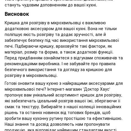
стануть чудовим доповненням до вашої кухні.
Висновок
Кришка для розігріву в мікрохвильовці є важливою
додатковою аксесуаром для вашої кухні. Вона не тільки
поліпшує якість розігріву та додає зручності, але й
забезпечує безпеку під час використання мікрохвильової
печі. Підбираючи кришку, враховуйте такі фактори, як
матеріал, розмір та форма, а також додаткові функції.
Перед придбанням ознайомтеся з відгуками споживачів та
рекомендаціями виробника. І не забувайте про правила
безпечного використання та догляду за кришкою для
розігріву в мікрохвильовці.
Готові оновити вашу кухню з найкращими аксесуарами для
мікрохвильової печі? Інтернет-магазин 'Доктор Хаус'
пропонує вам унікальний асортимент кришок для розігріву,
які забезпечать ідеальний розігрів вашої їжі, зберігаючи її
смак та текстуру. Вибирайте з нашої колекції інноваційних
рішень та останніх новинок від топових брендів, щоб
зробити вашу кухонну рутину простішою та ефективнішою.
Наші знання та досвід дозволяють нам пропонувати
продукцію, яка відповідає найвищим стандартам якості.