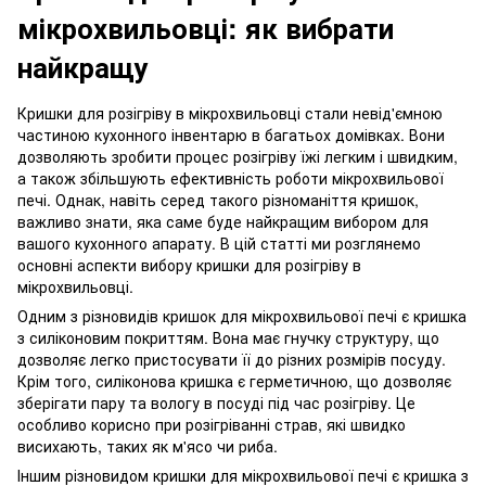
мікрохвильовці: як вибрати
найкращу
Кришки для розігріву в мікрохвильовці стали невід'ємною
частиною кухонного інвентарю в багатьох домівках. Вони
дозволяють зробити процес розігріву їжі легким і швидким,
а також збільшують ефективність роботи мікрохвильової
печі. Однак, навіть серед такого різноманіття кришок,
важливо знати, яка саме буде найкращим вибором для
вашого кухонного апарату. В цій статті ми розглянемо
основні аспекти вибору кришки для розігріву в
мікрохвильовці.
Одним з різновидів кришок для мікрохвильової печі є кришка
з силіконовим покриттям. Вона має гнучку структуру, що
дозволяє легко пристосувати її до різних розмірів посуду.
Крім того, силіконова кришка є герметичною, що дозволяє
зберігати пару та вологу в посуді під час розігріву. Це
особливо корисно при розігріванні страв, які швидко
висихають, таких як м'ясо чи риба.
Іншим різновидом кришки для мікрохвильової печі є кришка з