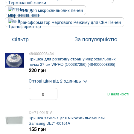
ТЕНи для мікрохвильових печей
Трансформатор Чергового Режиму для СВЧ Печей
Фільтр
За популярністю
484000008434
Кришка для розігріву страв у мікрохвильових
печах 27 см WPRO (C00387256) (484000008895)
220 грн
Оптові ціни
від 2 одиниць
В наявності
DE71-00151A
Кришка захисна для мікрохвильової печі
Samsung DE71-00151A
155 грн