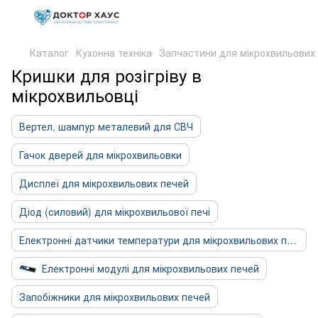
Каталог
Кухонна техніка
Запчастини для мікрохвильових
Кришки для розігріву в
мікрохвильовці
Вертел, шампур металевий для СВЧ
Гачок дверей для мікрохвильовки
Дисплеї для мікрохвильових печей
Діод (силовий) для мікрохвильової печі
Електронні датчики температури для мікрохвильових печей
Електронні модулі для мікрохвильових печей
Запобіжники для мікрохвильових печей