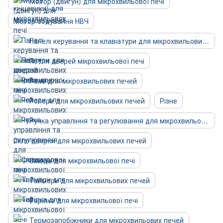
Мотор (двигун) для мікрохвильової печі
Мотор обдування НВЧ
Панелі керування та клавіатури для мікрохвильових печей
Петля дверей мікрохвильової печі
Реле для мікрохвильових печей
Ролери для мікрохвильових печей
Різне
Ручка управління та регулювання для мікрохвильової печі
Скло дверки для мікрохвильових печей
Слюда для мікрохвильової печі
Таймери для мікрохвильових печей
Тарілка для мікрохвильової печі
Термозапобіжники для мікрохвильових печей