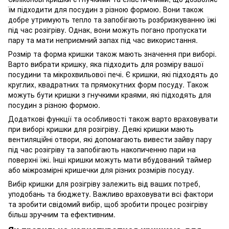
їм підходити для посудин з різною формою. Вони також
добре утримують тепло та запобігають розбризкуванню їжі
під час розігріву. Однак, вони можуть погано пропускати
пару та мати неприємний запах під час використання.
Розмір та форма кришки також мають значення при виборі.
Варто вибрати кришку, яка підходить для розміру вашої
посудини та мікрохвильової печі. Є кришки, які підходять до
круглих, квадратних та прямокутних форм посуду. Також
можуть бути кришки з гнучкими краями, які підходять для
посудин з різною формою.
Додаткові функції та особливості також варто враховувати
при виборі кришки для розігріву. Деякі кришки мають
вентиляційні отвори, які допомагають вивести зайву пару
під час розігріву та запобігають накопиченню пари на
поверхні їжі. Інші кришки можуть мати вбудований таймер
або міжрозмірні кришечки для різних розмірів посуду.
Вибір кришки для розігріву залежить від ваших потреб,
уподобань та бюджету. Важливо враховувати всі фактори
та зробити свідомий вибір, щоб зробити процес розігріву
більш зручним та ефективним.