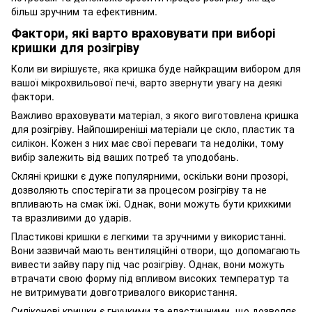
більш зручним та ефективним.
Фактори, які варто враховувати при виборі
кришки для розігріву
Коли ви вирішуєте, яка кришка буде найкращим вибором для
вашої мікрохвильової печі, варто звернути увагу на деякі
фактори.
Важливо враховувати матеріал, з якого виготовлена кришка
для розігріву. Найпоширеніші матеріали це скло, пластик та
силікон. Кожен з них має свої переваги та недоліки, тому
вибір залежить від ваших потреб та уподобань.
Скляні кришки є дуже популярними, оскільки вони прозорі,
дозволяють спостерігати за процесом розігріву та не
впливають на смак їжі. Однак, вони можуть бути крихкими
та вразливими до ударів.
Пластикові кришки є легкими та зручними у використанні.
Вони зазвичай мають вентиляційні отвори, що допомагають
вивести зайву пару під час розігріву. Однак, вони можуть
втрачати свою форму під впливом високих температур та
не витримувати довготривалого використання.
Силіконові кришки є гнучкими та еластичними, що дозволяє