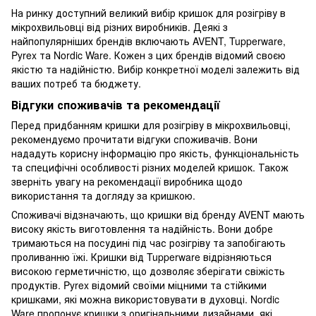
На ринку доступний великий вибір кришок для розігріву в
мікрохвильовці від різних виробників. Деякі з
найпопулярніших брендів включають AVENT, Tupperware,
Pyrex та Nordic Ware. Кожен з цих брендів відомий своєю
якістю та надійністю. Вибір конкретної моделі залежить від
ваших потреб та бюджету.
Відгуки споживачів та рекомендації
Перед придбанням кришки для розігріву в мікрохвильовці,
рекомендуємо прочитати відгуки споживачів. Вони
нададуть корисну інформацію про якість, функціональність
та специфічні особливості різних моделей кришок. Також
зверніть увагу на рекомендації виробника щодо
використання та догляду за кришкою.
Споживачі відзначають, що кришки від бренду AVENT мають
високу якість виготовлення та надійність. Вони добре
тримаються на посудині під час розігріву та запобігають
проливанню їжі. Кришки від Tupperware відрізняються
високою герметичністю, що дозволяє зберігати свіжість
продуктів. Pyrex відомий своїми міцними та стійкими
кришками, які можна використовувати в духовці. Nordic
Ware пропонує кришки з оригінальними дизайнами, які