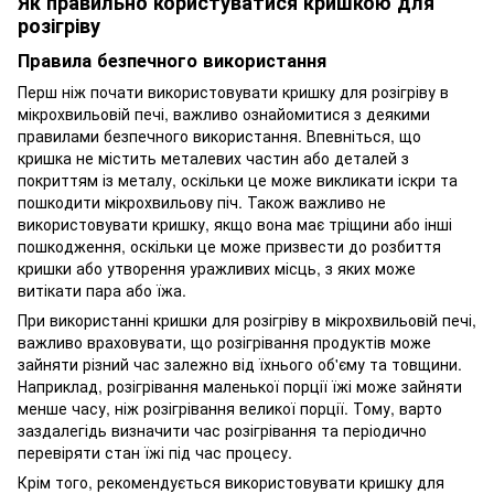
Як правильно користуватися кришкою для
розігріву
Правила безпечного використання
Перш ніж почати використовувати кришку для розігріву в
мікрохвильовій печі, важливо ознайомитися з деякими
правилами безпечного використання. Впевніться, що
кришка не містить металевих частин або деталей з
покриттям із металу, оскільки це може викликати іскри та
пошкодити мікрохвильову піч. Також важливо не
використовувати кришку, якщо вона має тріщини або інші
пошкодження, оскільки це може призвести до розбиття
кришки або утворення уражливих місць, з яких може
витікати пара або їжа.
При використанні кришки для розігріву в мікрохвильовій печі,
важливо враховувати, що розігрівання продуктів може
зайняти різний час залежно від їхнього об'єму та товщини.
Наприклад, розігрівання маленької порції їжі може зайняти
менше часу, ніж розігрівання великої порції. Тому, варто
заздалегідь визначити час розігрівання та періодично
перевіряти стан їжі під час процесу.
Крім того, рекомендується використовувати кришку для