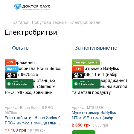
Каталог
Побутова техніка
Електробритви
Електробритви
Фільтр
За популярністю
Подарунок
−6%
Топ продажів
Відео
−31%
3
3
Артикул: Braun Series 9 PRO+
Артикул: MT813SE
Мультитример BaByliss
9675cc
Електробритва Braun Series 9
MT813SE 11-в-1 (набір
PRO+ 9675cc з очищувальною
насадок, USB-заряджання)
2 650 грн
3 850 грн
станцією SmartCare
17 180 грн
18 199 грн