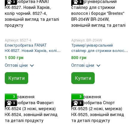
3
3
Артикул: 8527-4
Артикул: BR-204W
Електробритва FANAT
Тример\універсальний
НХ-8527. Новий Харків, колір
стайлер для стрижки волосся
чорний.
і бороди "Breetex" BR-204W
1 030 грн
800 грн
Оптові ціни
Оптові ціни
Купити
Купити
3
3
3
3