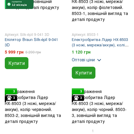
Артикул: Silk-épil 9-041 3D
Артикул: 8503-1
Епілятор Braun Silk-épil 9-041
Електробритва Лідер НХ-8503
3D
(3 ножі, мережа/аккум), колір
фіолетовий.
5 999 грн
1 120 грн
6 200 грн
Оптові ціни
Купити
Купити
3
3
3
3
1