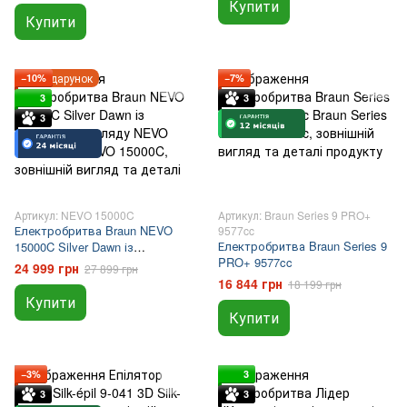
Купити
Купити
Подарунок
−10%
−7%
3
3
3
Артикул: NEVO 15000C
Артикул: Braun Series 9 PRO+
Електробритва Braun NEVO
9577cc
Електробритва Braun Series 9
15000C Silver Dawn із
PRO+ 9577cc
системою догляду NEVO Care
24 999 грн
27 899 грн
7-в-1
16 844 грн
18 199 грн
Купити
Купити
−3%
3
3
3