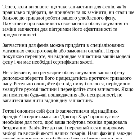
Тепер, коли ви знаєте, що таке запчастини для фенів, як їх
правильно підібрати, де придбати та як замінити, ви стали ще
ближче до тривалої роботи вашого улюбленого фену.
Пам'ятайте про важливість своєчасного обслуговування та
заміни запчастин для підтримки його ефективності та
продуктивності.
Запчастини для фенів можна придбати в спеціалізованих
магазинах електротоварів або замовити онлайн. Перед
покупкою перевірте, чи відповідає запчастина вашій моделі
фену і чи має необхідні сертифікати якості.
Не забувайте, що регулярне обслуговування вашого фену
допоможе зберегти його працездатність протягом тривалого
часу. Ретельно очищайте фен від пилу і волосся, періодично
змащуйте рухомі частини і перевіряйте стан запчастин. Якщо
ви помітили будь-які пошкодження або несправності, не
вагайтеся замінити відповідну запчастину.
Готові оновити свій фен із запчастинами від надійних
брендів? Інтернет-магазин 'Доктор Хаус' пропонує все
необхідне для того, щоб ваша побутова техніка працювала
бездоганно. Завітайте до нас і переконайтеся в широкому
виборі та високій якості наших товарів. Наші фахівці завжди
готові допомогти вам підібрати ідеальні запчастини, що