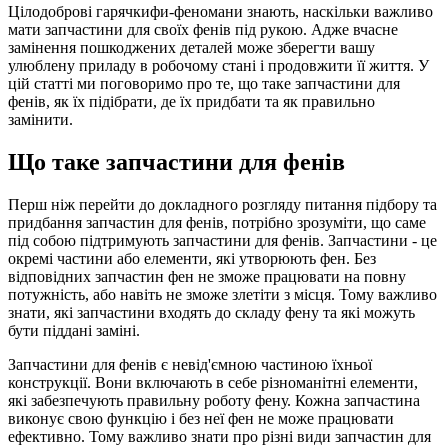
Цілодоброві гарячкифи-феномани знають, наскільки важливо
мати запчастини для своїх фенів під рукою. Адже вчасне
замінення пошкоджених деталей може зберегти вашу
улюблену приладу в робочому стані і продовжити її життя. У
цій статті ми поговоримо про те, що таке запчастини для
фенів, як їх підібрати, де їх придбати та як правильно
замінити.
Що таке запчастини для фенів
Перш ніж перейти до докладного розгляду питання підбору та
придбання запчастин для фенів, потрібно зрозуміти, що саме
під собою підтримують запчастини для фенів. Запчастини - це
окремі частини або елементи, які утворюють фен. Без
відповідних запчастин фен не зможе працювати на повну
потужність, або навіть не зможе злетіти з місця. Тому важливо
знати, які запчастини входять до складу фену та які можуть
бути піддані заміні.
Запчастини для фенів є невід'ємною частиною їхньої
конструкції. Вони включають в себе різноманітні елементи,
які забезпечують правильну роботу фену. Кожна запчастина
виконує свою функцію і без неї фен не може працювати
ефективно. Тому важливо знати про різні види запчастин для