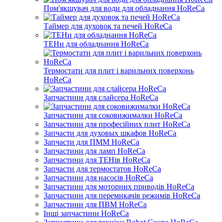
Пом'якшувач для води для обладнання HoReCa
Таймер для духовок та печей HoReCa
ТЕНи для обладнання HoReCa
Термостати для плит і варильних поверхонь
HoReCa
Запчастини для слайсера HoReCa
Запчастини для соковижималки HoReCa
Запчастини для професійних плит HoReCa
Запчасти для духовых шкафов HoReCa
Запчасти для ПММ HoReCa
Запчастини для ламп HoReCa
Запчастини для ТЕНів HoReCa
Запчасти для термостатов HoReCa
Запчастини для насосів HoReCa
Запчастини для моторних приводів HoReCa
Запчастини для перемикачів режимів HoReCa
Запчастини для ПВМ HoReCa
Інші запчастини HoReCa