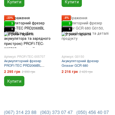
Купити
Купити
−23%
−8%
3
3
3
3
Артикул: PROFI-TEC-005707
Артикул: G0150
Акумуляторний фрезер
Акумуляторний фрезер
PROFI-TEC PRD2068BL
Grosser GCR 680
POWERLine (без акумулятора
2 295 грн
2 216 грн
2 990 грн
2 420 грн
та зарядного пристрою)
Купити
(067) 314 23 88
(063) 373 07 47
(050) 456 40 07