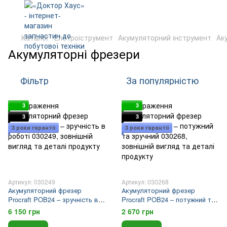
Каталог
Елетроіструмент
Акумуляторний інструмент
Ак
Акумуляторні фрезери
Фільтр
За популярністю
3
3
3
3
3 роки гарантіі
3 роки гарантіі
Артикул: 030249
Артикул: 030268
Акумуляторний фрезер
Акумуляторний фрезер
Procraft POB24 – зручність в
Procraft POB24 – потужний та
роботі
зручний
6 150 грн
2 670 грн