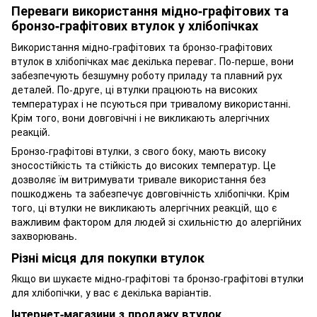
Переваги використання мідно-графітових та
бронзо-графітових втулок у хлібопічках
Використання мідно-графітових та бронзо-графітових
втулок в хлібопічках має декілька переваг. По-перше, вони
забезпечують безшумну роботу приладу та плавний рух
деталей. По-друге, ці втулки працюють на високих
температурах і не псуються при тривалому використанні.
Крім того, вони довговічні і не викликають алергічних
реакцій.
Бронзо-графітові втулки, з свого боку, мають високу
зносостійкість та стійкість до високих температур. Це
дозволяє їм витримувати тривале використання без
пошкоджень та забезпечує довговічність хлібопічки. Крім
того, ці втулки не викликають алергічних реакцій, що є
важливим фактором для людей зі схильністю до алергійних
захворювань.
Різні місця для покупки втулок
Якщо ви шукаєте мідно-графітові та бронзо-графітові втулки
для хлібопічки, у вас є декілька варіантів.
Інтернет-магазини з продажу втулок