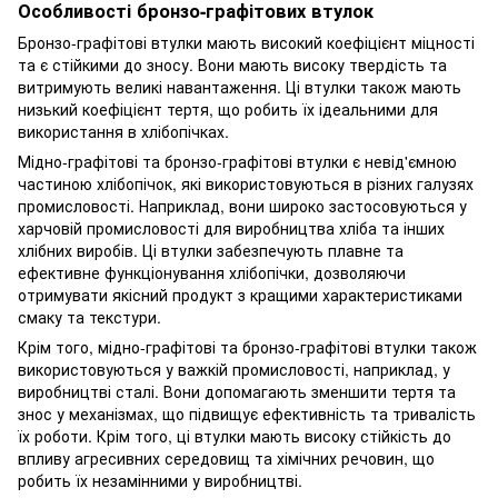
Особливості бронзо-графітових втулок
Бронзо-графітові втулки мають високий коефіцієнт міцності
та є стійкими до зносу. Вони мають високу твердість та
витримують великі навантаження. Ці втулки також мають
низький коефіцієнт тертя, що робить їх ідеальними для
використання в хлібопічках.
Мідно-графітові та бронзо-графітові втулки є невід'ємною
частиною хлібопічок, які використовуються в різних галузях
промисловості. Наприклад, вони широко застосовуються у
харчовій промисловості для виробництва хліба та інших
хлібних виробів. Ці втулки забезпечують плавне та
ефективне функціонування хлібопічки, дозволяючи
отримувати якісний продукт з кращими характеристиками
смаку та текстури.
Крім того, мідно-графітові та бронзо-графітові втулки також
використовуються у важкій промисловості, наприклад, у
виробництві сталі. Вони допомагають зменшити тертя та
знос у механізмах, що підвищує ефективність та тривалість
їх роботи. Крім того, ці втулки мають високу стійкість до
впливу агресивних середовищ та хімічних речовин, що
робить їх незамінними у виробництві.