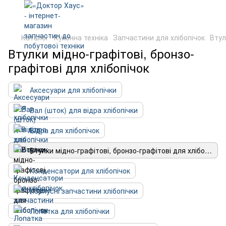
Каталог
Кухонна техніка
Запчастини для хлібопічок
Втул
Втулки мідно-графітові, бронзо-
графітові для хлібопічок
Аксесуари для хлібопічки
Вал (шток) для відра хлібопічки
Відра для хлібопічок
Втулки мідно-графітові, бронзо-графітові для хлібопічок
Конденсатори для хлібопічок
Корпусні запчастини хлібопічки
Лопатка для хлібопічки