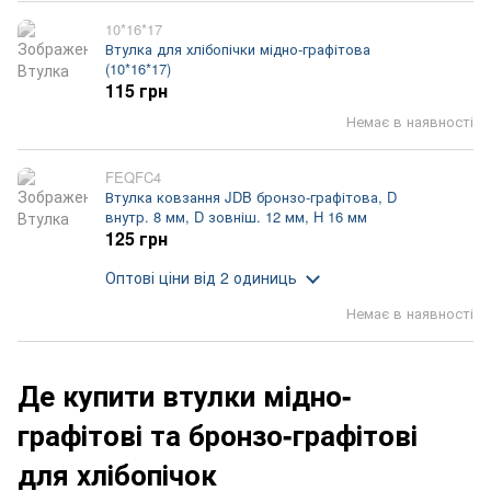
10*16*17
Втулка для хлібопічки мідно-графітова
(10*16*17)
115 грн
Немає в наявності
FEQFC4
Втулка ковзання JDB бронзо-графітова, D
внутр. 8 мм, D зовніш. 12 мм, H 16 мм
125 грн
Оптові ціни
від 2 одиниць
Немає в наявності
Де купити втулки мідно-
графітові та бронзо-графітові
для хлібопічок