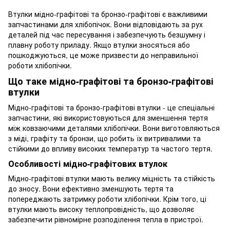
Втулки мідно-графітові та бронзо-графітові є важливими
запчастинами для хлібопічок. Вони відповідають за рух
деталей під час пересування і забезпечують безшумну і
плавну роботу приладу. Якщо втулки зносяться або
пошкоджуються, це може призвести до неправильної
роботи хлібопічки.
Що таке мідно-графітові та бронзо-графітові
втулки
Мідно-графітові та бронзо-графітові втулки - це спеціальні
запчастини, які використовуються для зменшення тертя
між ковзаючими деталями хлібопічки. Вони виготовляються
з міді, графіту та бронзи, що робить їх витривалими та
стійкими до впливу високих температур та частого тертя.
Особливості мідно-графітових втулок
Мідно-графітові втулки мають велику міцність та стійкість
до зносу. Вони ефективно зменшують тертя та
попереджають затримку роботи хлібопічки. Крім того, ці
втулки мають високу теплопровідність, що дозволяє
забезпечити рівномірне розподілення тепла в пристрої.