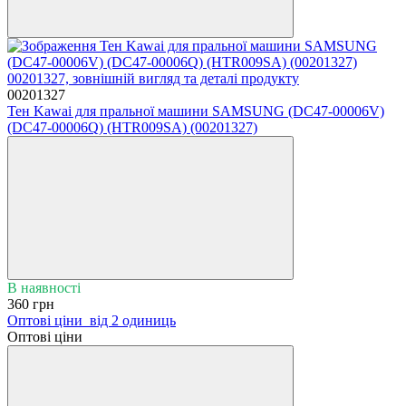
00201327
Тен Kawai для пральної машини SAMSUNG (DC47-00006V)
(DC47-00006Q) (HTR009SA) (00201327)
В наявності
360 грн
Оптові ціни
від 2 одиниць
Оптові ціни