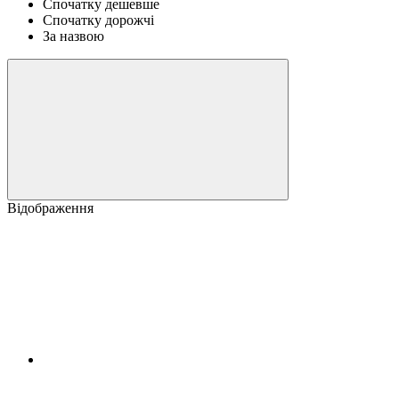
Спочатку дешевше
Спочатку дорожчі
За назвою
Відображення