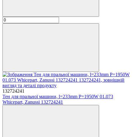
132724241
Тен для пральної машини, l=233mm P=1950W 01.073
Whicepart, Zanussi 132724241