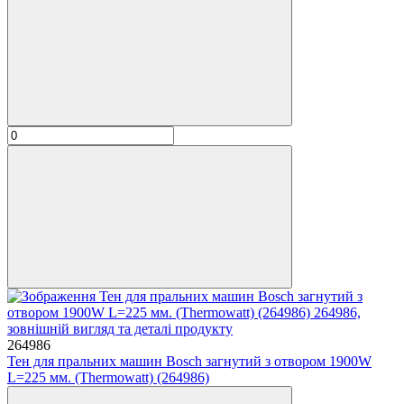
264986
Тен для пральних машин Bosсh загнутий з отвором 1900W
L=225 мм. (Thermowatt) (264986)