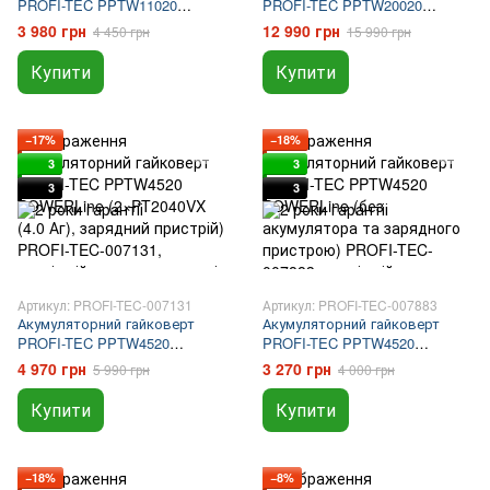
PROFI-TEC PPTW11020
PROFI-TEC PPTW20020
UltraCore (без акумулятора та
UltraCore (2×PT2080EP (8.0 Аг),
3 980 грн
12 990 грн
4 450 грн
15 990 грн
зарядного пристрою)
зарядний пристрій)
Купити
Купити
−17%
−18%
3
3
3
3
Артикул: PROFI-TEC-007131
Артикул: PROFI-TEC-007883
Акумуляторний гайковерт
Акумуляторний гайковерт
PROFI-TEC PPTW4520
PROFI-TEC PPTW4520
POWERLine (2×PT2040VX (4.0
POWERLine (без акумулятора
4 970 грн
3 270 грн
5 990 грн
4 000 грн
Аг), зарядний пристрій)
та зарядного пристрою)
Купити
Купити
−18%
−8%