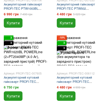
Артикул: PROFI-TEC-006104
Артикул: PROFI-TEC-007030
Акумуляторний гайковерт
Акумуляторний гайковерт
PROFI-TEC PTW1003BL
PROFI-TEC PTW502
POWERLine (2×PT2040MP (4.0
POWERLine (2×PT2040MP (4.0
6 990 грн
4 480 грн
7 490 грн
5 020 грн
Аг), зарядний пристрій)
Аг), зарядний пристрій)
Купити
Купити
3
−10%
3
3
3
Артикул: PROFI-TEC-007605
Артикул: PROFI-TEC-006112
Акумуляторний кутовий
Акумуляторний кутовий
гайковерт PROFI-TEC
гайковерт PROFI-TEC
PWR1620BL POWERLine
PWR1620BL POWERLine (без
6 750 грн
4 480 грн
4 999 грн
(2×PT2040MP (4.0 Аг),
акумулятора та зарядного
зарядний пристрій)
пристрою)
Купити
Купити