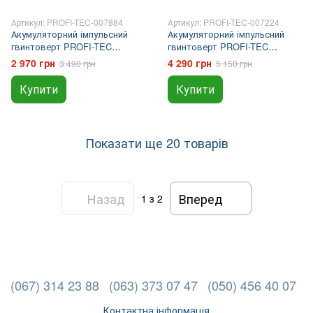
Артикул: PROFI-TEC-007884
Артикул: PROFI-TEC-007224
Акумуляторний імпульсний
Акумуляторний імпульсний
гвинтоверт PROFI-TEC
гвинтоверт PROFI-TEC
PPID2620 POWERLine (без
PID1820BL POWERLine (набір
2 970 грн
4 290 грн
3 490 грн
5 150 грн
акумулятора та зарядного
біт, 2×PT2020MP (2.0 Аг),
пристрою)
зарядний пристрій)
Купити
Купити
Показати ще 20 товарів
Назад
Вперед
1
з 2
(067) 314 23 88
(063) 373 07 47
(050) 456 40 07
Контактна інформація