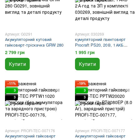
Артикул: G0291
Артикул: 030269
Акумуляторний кутовий
кумуляторний гвинтоверт
гайковерт-тріскачка GRW 280
Procraft PS20, 20 В, 1 АКБ
2 А·год та ЗП у комплекті
2 799 грн
1 995 грн
Купити
Купити
−11%
−19%
3
3
3
3
Артикул: PROFI-TEC-007176
Артикул: PROFI-TEC-007177
Акумуляторний гайковерт
Акумуляторний гайковерт