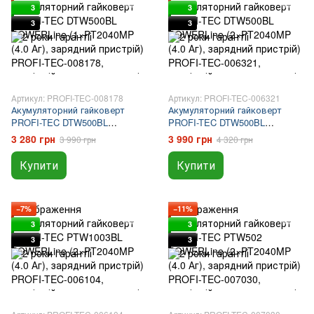
3
3
3
3
Артикул: PROFI-TEC-008178
Артикул: PROFI-TEC-006321
Акумуляторний гайковерт
Акумуляторний гайковерт
PROFI-TEC DTW500BL
PROFI-TEC DTW500BL
POWERLine (1×PT2040MP (4.0
POWERLine (2×PT2040MP (4.0
3 280 грн
3 990 грн
3 990 грн
4 320 грн
Аг), зарядний пристрій)
Аг), зарядний пристрій)
Купити
Купити
−7%
−11%
3
3
3
3