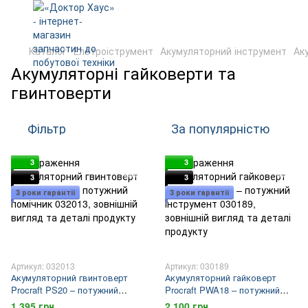
Каталог
Елетроіструмент
Акумуляторний інструмент
Ак
Акумуляторні гайковерти та
гвинтоверти
Фільтр
За популярністю
3
3
3
3
3 роки гарантіі
3 роки гарантіі
Артикул: 032013
Артикул: 030189
Акумуляторний гвинтоверт
Акумуляторний гайковерт
Procraft PS20 – потужний
Procraft PWA18 – потужний
помічник
інструмент
1 395 грн
2 100 грн