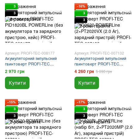
3
−16%
3
3
3
Артикул: PROFI-TEC-008177
Артикул: PROFI-TEC-007132
Акумуляторний імпульсний
Акумуляторний імпульсний
гвинтоверт PROFI-TEC
гвинтоверт PROFI-TEC
PID1820BL POWERLine (без
PPID2620 POWERLine
2 970 грн
4 260 грн
5 090 грн
акумулятора та зарядного
(2×PT2020VX (2.0 Аг),
пристрою, кейс)
зарядний пристрій)
Купити
Купити
−15%
−17%
3
3
3
3