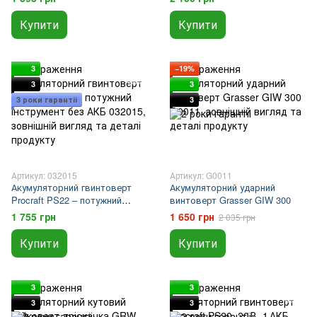
Купити
Купити
3
−19%
3
3
3 роки гарантіі
3
Артикул: 032015
Артикул: G0011
Акумуляторний гвинтоверт
Акумуляторний ударний
Procraft PS22 – потужний
винтоверт Grasser GIW 300
інструмент без АКБ
1 755 грн
1 650 грн
2 035 грн
Купити
Купити
3
3
3
3