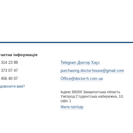
тактна інформація
 314 23 88
Telegram Доктор Хаус
 373 07 47
purchasing.doctor.house@gmail.com
 456 40 07
Office@doctor-h.com.ua
дзвонити вам?
Індекс 88000 Закарпатська область
Ужгород Студентська набережна, 10,
офіс 1
Мапа проїзду