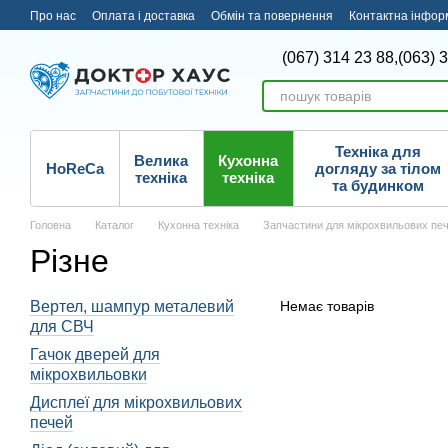
Перейти до основного контенту
Про нас
Оплата і доставка
Обмін та повернення
Контактна інфор
(067) 314 23 88,
(063) 
Техніка для
Велика
Кухонна
HoReCa
догляду за тілом
техніка
техніка
та будинком
Головна
Каталог
Кухонна техніка
Запчастини для мікрохвильових пе
Різне
Вертел, шампур металевий
Немає товарів
для СВЧ
Гачок дверей для
мікрохвильовки
Дисплеї для мікрохвильових
печей