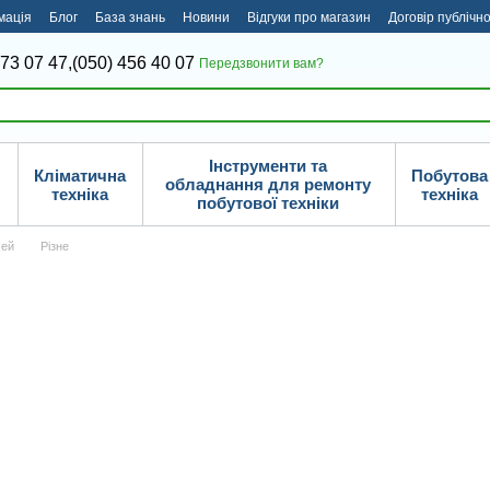
мація
Блог
База знань
Новини
Відгуки про магазин
Договір публічн
373 07 47,
(050) 456 40 07
Передзвонити вам?
Інструменти та
Кліматична
Побутова
обладнання для ремонту
техніка
техніка
побутової техніки
чей
Різне