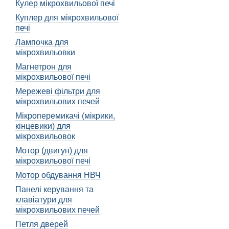
Кулер мікрохвильової печі
Куплер для мікрохвильової
печі
Лампочка для
мікрохвильовки
Магнетрон для
мікрохвильової печі
Мережеві фільтри для
мікрохвильових печей
Мікроперемикачі (мікрики,
кінцевики) для
мікрохвильовок
Мотор (двигун) для
мікрохвильової печі
Мотор обдування НВЧ
Панелі керування та
клавіатури для
мікрохвильових печей
Петля дверей