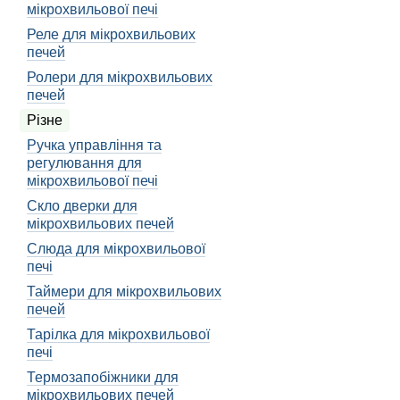
мікрохвильової печі
Реле для мікрохвильових
печей
Ролери для мікрохвильових
печей
Різне
Ручка управління та
регулювання для
мікрохвильової печі
Скло дверки для
мікрохвильових печей
Слюда для мікрохвильової
печі
Таймери для мікрохвильових
печей
Тарілка для мікрохвильової
печі
Термозапобіжники для
мікрохвильових печей