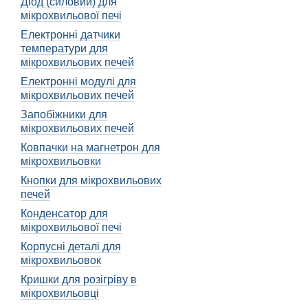
Діод (силовий) для
мікрохвильової печі
Електронні датчики
температури для
мікрохвильових печей
Електронні модулі для
мікрохвильових печей
Запобіжники для
мікрохвильових печей
Ковпачки на магнетрон для
мікрохвильовки
Кнопки для мікрохвильових
печей
Конденсатор для
мікрохвильової печі
Корпусні деталі для
мікрохвильовок
Кришки для розігріву в
мікрохвильовці