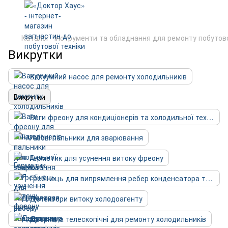
Каталог
Інструменти та обладнання для ремонту побутово
Викрутки
Вакуумний насос для ремонту холодильників
Викрутки
Ваги фреону для кондиціонерів та холодильної техніки
Газові пальники для зварювання
Герметик для усунення витоку фреону
Гребінець для випрямлення ребер конденсатора та випарника
Детектори витоку холодоагенту
Дзеркала телескопічні для ремонту холодильників