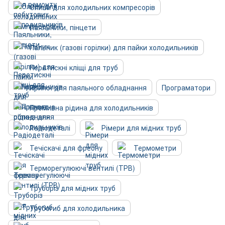
Оливи для холодильних компресорів
Паяльники, пінцети
Пальник (газові горілки) для пайки холодильників
Перетискні кліщі для труб
Припої для паяльного обладнання
Програматори
Промивна рідина для холодильників
Радіодеталі
Рімери для мідних труб
Течіскачі для фреону
Термометри
Терморегулюючі вентилі (ТРВ)
Труборіз для мідних труб
Трубогиб для холодильника