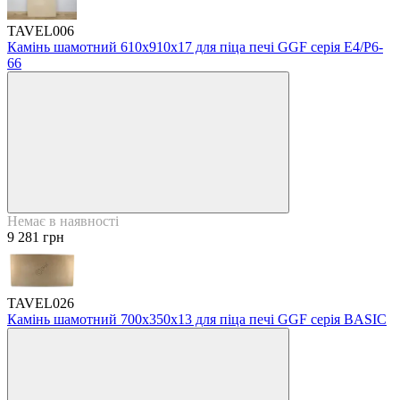
TAVEL006
Камінь шамотний 610х910х17 для піца печі GGF серія Е4/Р6-
66
Немає в наявності
9 281 грн
TAVEL026
Камінь шамотний 700х350х13 для піца печі GGF серія BASIC