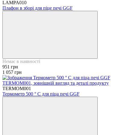
LAMPA010
Плафон в зборі для піце печі GGF
Немає в наявності
951 грн
1 057 грн
TERMOM001
Термометр 500 ° С для піца печі GGF