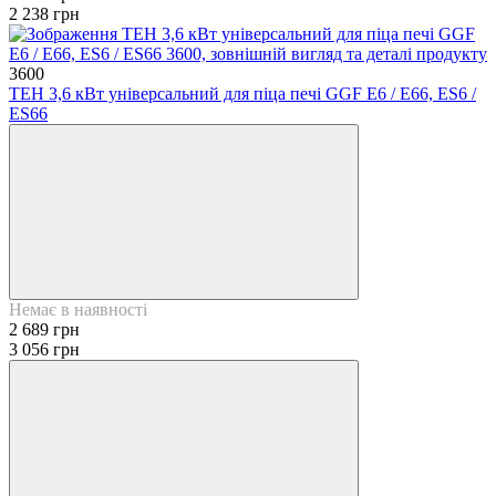
2 238 грн
3600
ТЕН 3,6 кВт універсальний для піца печі GGF E6 / E66, ES6 /
ES66
Немає в наявності
2 689 грн
3 056 грн