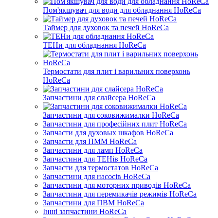
Пом'якшувач для води для обладнання HoReCa
Таймер для духовок та печей HoReCa
ТЕНи для обладнання HoReCa
Термостати для плит і варильних поверхонь
HoReCa
Запчастини для слайсера HoReCa
Запчастини для соковижималки HoReCa
Запчастини для професійних плит HoReCa
Запчасти для духовых шкафов HoReCa
Запчасти для ПММ HoReCa
Запчастини для ламп HoReCa
Запчастини для ТЕНів HoReCa
Запчасти для термостатов HoReCa
Запчастини для насосів HoReCa
Запчастини для моторних приводів HoReCa
Запчастини для перемикачів режимів HoReCa
Запчастини для ПВМ HoReCa
Інші запчастини HoReCa