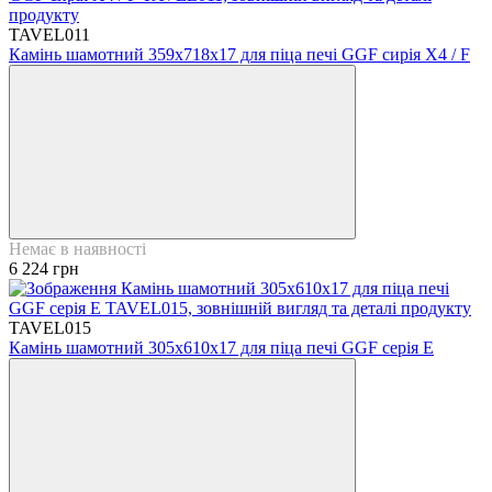
TAVEL011
Камінь шамотний 359х718х17 для піца печі GGF сирія Х4 / F
Немає в наявності
6 224 грн
TAVEL015
Камінь шамотний 305х610х17 для піца печі GGF серія Е