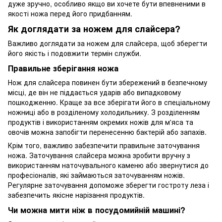
дуже зручно, особливо якщо ви хочете бути впевненими в
якості ножа перед його придбанням.
Як доглядати за ножем для слайсера?
Важливо доглядати за ножем для слайсера, щоб зберегти
його якість і подовжити термін служби.
Правильне зберігання ножа
Нож для слайсера повинен бути збережений в безпечному
місці, де він не піддається ударів або випадковому
пошкодженню. Краще за все зберігати його в спеціальному
ножниці або в розділеному холодильнику. З розділенням
продуктів і використанням окремих ножів для м'яса та
овочів можна запобігти перенесенню бактерій або запахів.
Крім того, важливо забезпечити правильне заточування
ножа. Заточування слайсера можна зробити вручну з
використанням наточувального каменю або звернутися до
професіоналів, які займаються заточуванням ножів.
Регулярне заточування допоможе зберегти гостроту леза і
забезпечить якісне нарізання продуктів.
Чи можна мити ніж в посудомийній машині?