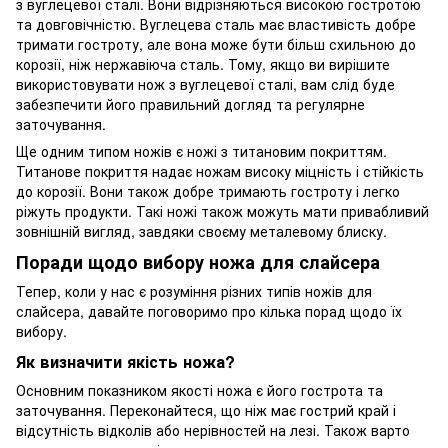
з вуглецевої сталі. Вони відрізняються високою гостротою
та довговічністю. Вуглецева сталь має властивість добре
тримати гостроту, але вона може бути більш схильною до
корозії, ніж нержавіюча сталь. Тому, якщо ви вирішите
використовувати нож з вуглецевої сталі, вам слід буде
забезпечити його правильний догляд та регулярне
заточування.
Ще одним типом ножів є ножі з титановим покриттям.
Титанове покриття надає ножам високу міцність і стійкість
до корозії. Вони також добре тримають гостроту і легко
ріжуть продукти. Такі ножі також можуть мати привабливий
зовнішній вигляд, завдяки своєму металевому блиску.
Поради щодо вибору ножа для слайсера
Тепер, коли у нас є розуміння різних типів ножів для
слайсера, давайте поговоримо про кілька порад щодо їх
вибору.
Як визначити якість ножа?
Основним показником якості ножа є його гострота та
заточування. Переконайтеся, що ніж має гострий край і
відсутність відколів або нерівностей на лезі. Також варто