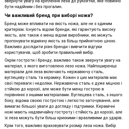
звернути увагу на кріплення леза до рукоятки, яке повинно
бути надійним і без прогалин.
Чи важливий бренд при виборі ножа?
Бренд може впливати на якість ножа, але не є єдиним
критерієм. Існують відомі бренди, які гарантують високу
якість, але також є менш відомі виробники, які можуть
пропонувати відмінну якість за більш прийнятною ціною.
Важливо дослідити різні бренди і вивчити відгуки
користувачів, щоб зробити правильний вибір.
Окрім гостроти і бренду, важливо також звернути увагу на
матеріал, з якого виготовлено лезо ножа. Найпоширеніші
матеріали для леза включають нержавіючу сталь,
вуглецеву сталь та кераміку. Кожен з цих матеріалів має
свої переваги і недоліки. Нержавіюча сталь є дуже міцною і
стійкою до корозії, але може бути менш гострою в
порівнянні з іншими матеріалами. Вуглецева сталь, з іншого
боку, відома своєю гостротою і легкістю заточування, але
вимагає більшої уваги до догляду і підтримки. Керамічні
ножі мають надзвичайну гостроту і стійкість до корозії, але
їх леза можуть бути більш крихкими і вразливими до ударів.
Крім того, важливо враховувати розмір леза ножа. Вибір