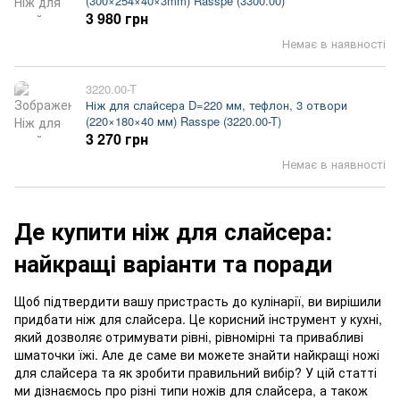
(300×254×40×3mm) Rasspe (3300.00)
3 980 грн
Немає в наявності
3220.00-T
Ніж для слайсера D=220 мм, тефлон, 3 отвори
(220×180×40 мм) Rasspe (3220.00-T)
3 270 грн
Немає в наявності
Де купити ніж для слайсера:
найкращі варіанти та поради
Щоб підтвердити вашу пристрасть до кулінарії, ви вирішили
придбати ніж для слайсера. Це корисний інструмент у кухні,
який дозволяє отримувати рівні, рівномірні та привабливі
шматочки їжі. Але де саме ви можете знайти найкращі ножі
для слайсера та як зробити правильний вибір? У цій статті
ми дізнаємось про різні типи ножів для слайсера, а також