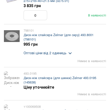
275×218×40×21.5 мм (3275.01)
3 835 грн
В наявності
798101
Диск-ніж слайсера Zelmer (для сиру) 493.8001
(798101)
995 грн
Оптові ціни
від 2 одиниць
Немає в наявності
493.0195
Диск-ніж слайсера (для шинки) Zelmer 493.0195
(145638)
Ціну уточнюйте
Немає в наявності
т100069508