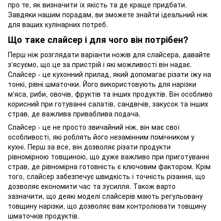
про те, як визначити їх якість та де краще придбати.
Завдяки нашим порадам, ви зможете знайти ідеальний ніж
для ваших кулінарних потреб.
Що таке слайсер і для чого він потрібен?
Перш ніж розглядати варіанти ножів для слайсера, давайте
з'ясуємо, що це за пристрій і які можливості він надає.
Слайсер - це кухонний прилад, який допомагає різати їжу на
тонкі, рівні шматочки. Його використовують для нарізки
м'яса, риби, овочів, фруктів та інших продуктів. Він особливо
корисний при готуванні салатів, сандвічів, закусок та інших
страв, де важлива приваблива подача.
Слайсер - це не просто звичайний ніж, він має свої
особливості, які роблять його незамінним помічником у
кухні. Перш за все, він дозволяє різати продукти
рівномірною товщиною, що дуже важливо при приготуванні
страв, де рівномірна готовність є ключовим фактором. Крім
того, слайсер забезпечує швидкість і точність різання, що
дозволяє економити час та зусилля. Також варто
зазначити, що деякі моделі слайсерів мають регульовану
товщину нарізки, що дозволяє вам контролювати товщину
шматочків продуктів.