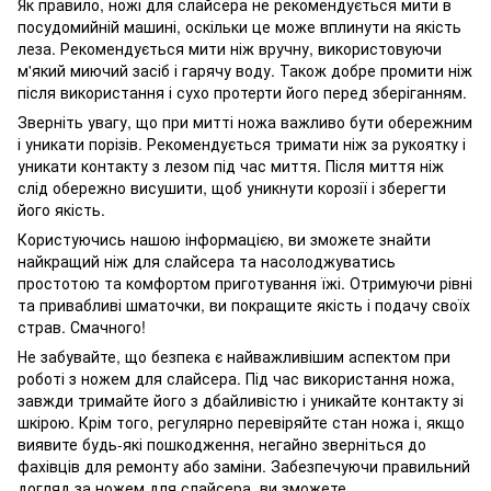
Як правило, ножі для слайсера не рекомендується мити в
посудомийній машині, оскільки це може вплинути на якість
леза. Рекомендується мити ніж вручну, використовуючи
м'який миючий засіб і гарячу воду. Також добре промити ніж
після використання і сухо протерти його перед зберіганням.
Зверніть увагу, що при митті ножа важливо бути обережним
і уникати порізів. Рекомендується тримати ніж за рукоятку і
уникати контакту з лезом під час миття. Після миття ніж
слід обережно висушити, щоб уникнути корозії і зберегти
його якість.
Користуючись нашою інформацією, ви зможете знайти
найкращий ніж для слайсера та насолоджуватись
простотою та комфортом приготування їжі. Отримуючи рівні
та привабливі шматочки, ви покращите якість і подачу своїх
страв. Смачного!
Не забувайте, що безпека є найважливішим аспектом при
роботі з ножем для слайсера. Під час використання ножа,
завжди тримайте його з дбайливістю і уникайте контакту зі
шкірою. Крім того, регулярно перевіряйте стан ножа і, якщо
виявите будь-які пошкодження, негайно зверніться до
фахівців для ремонту або заміни. Забезпечуючи правильний
догляд за ножем для слайсера, ви зможете