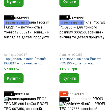
Купити
Купити
3
3
3 роки гарантіі
3 роки гарантіі
Артикул: 000217
Артикул: 000256
Торцювальна пила Procraft
Торцювальна пила Procraft
PGS217 – потужність і
PGS256 – для точного
точність
розпилу
5 100 грн
11 250 грн
Купити
Купити
3
−7%
3