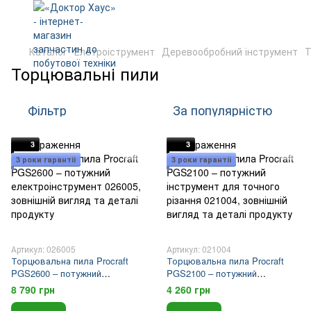
Каталог
Елетроіструмент
Деревообробний інструмент
Т
Торцювальні пили
Фільтр
За популярністю
3
3
3 роки гарантіі
3 роки гарантіі
Артикул: 026005
Артикул: 021004
Торцювальна пила Procraft
Торцювальна пила Procraft
PGS2600 – потужний
PGS2100 – потужний
електроінструмент
інструмент для точного
8 790 грн
4 260 грн
різання