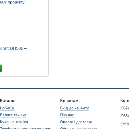
craft DH50L –
Каталог
Клієнтам
Кон
HoReCa
Вхід до кабінету
(067)
Велика техніка
Про нас
(063)
Кухонна техніка
Оплата і доставка
(050)
Техніка для догляду за тілом
Обмін та повернення