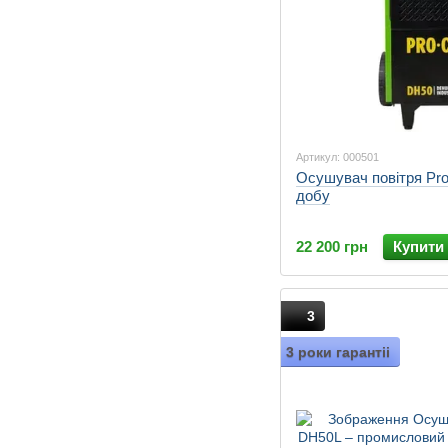
Артикул: 000501
Осушувач повітря Proc
добу
22 200 грн
Купити
3
3 роки гарантіі