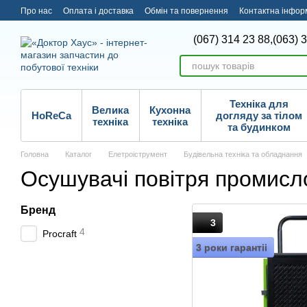
Перейти до основного контенту
Про нас
Оплата і доставка
Обмін та повернення
Контактна інфор
(067) 314 23 88,
(063) 
Техніка для
Велика
Кухонна
HoReCa
догляду за тілом
техніка
техніка
та будинком
Головна
Каталог
Елетроіструмент
Будівельна техніка та обладнання
Осушувачі повітря промисл
Бренд
3
4
Procraft
3 роки гарантіі