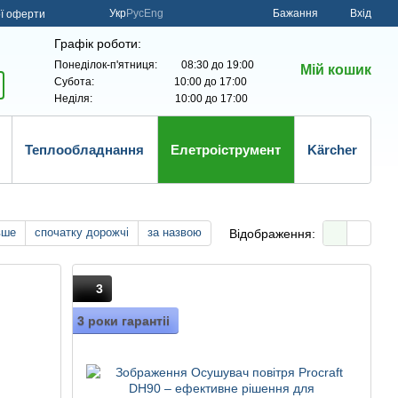
Укр
Рус
Eng
Бажання
Вхід
ої оферти
Графік роботи:
Понеділок-п'ятниця: 08:30 до 19:00
Мій кошик
Субота: 10:00 до 17:00
Неділя: 10:00 до 17:00
Теплообладнання
Елетроіструмент
Kärcher
вше
спочатку дорожчі
за назвою
Відображення:
3
3 роки гарантіі