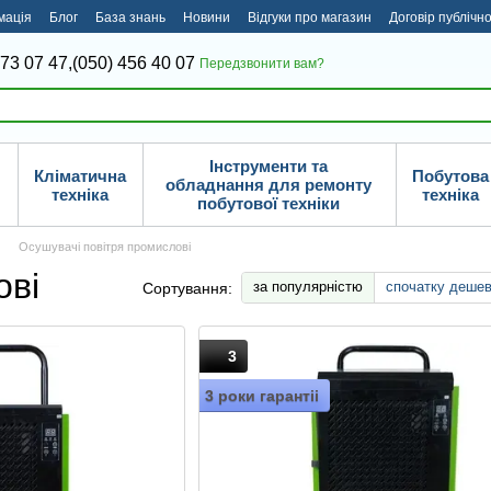
мація
Блог
База знань
Новини
Відгуки про магазин
Договір публічн
373 07 47,
(050) 456 40 07
Передзвонити вам?
Інструменти та
Кліматична
Побутова
обладнання для ремонту
техніка
техніка
побутової техніки
Осушувачі повітря промислові
ові
за популярністю
спочатку деше
Сортування:
3
3 роки гарантіі