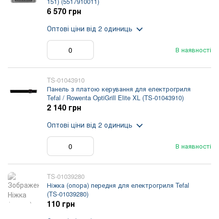
151) (5517910011)
6 570 грн
Оптові ціни
від 2 одиниць
В наявності
TS-01043910
Панель з платою керування для електрогриля
Tefal / Rowenta OptiGrill Elite XL (TS-01043910)
2 140 грн
Оптові ціни
від 2 одиниць
В наявності
TS-01039280
Ніжка (опора) передня для електрогриля Tefal
(TS-01039280)
110 грн