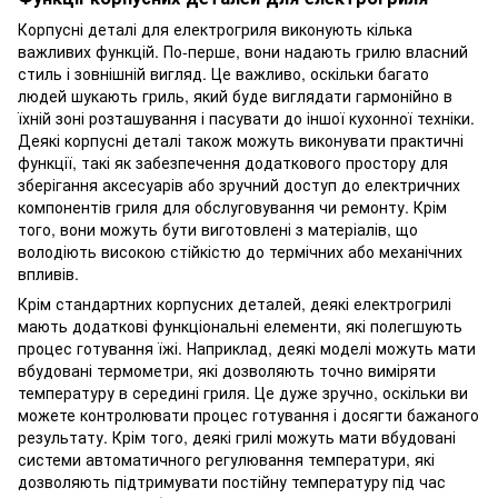
Корпусні деталі для електрогриля виконують кілька
важливих функцій. По-перше, вони надають грилю власний
стиль і зовнішній вигляд. Це важливо, оскільки багато
людей шукають гриль, який буде виглядати гармонійно в
їхній зоні розташування і пасувати до іншої кухонної техніки.
Деякі корпусні деталі також можуть виконувати практичні
функції, такі як забезпечення додаткового простору для
зберігання аксесуарів або зручний доступ до електричних
компонентів гриля для обслуговування чи ремонту. Крім
того, вони можуть бути виготовлені з матеріалів, що
володіють високою стійкістю до термічних або механічних
впливів.
Крім стандартних корпусних деталей, деякі електрогрилі
мають додаткові функціональні елементи, які полегшують
процес готування їжі. Наприклад, деякі моделі можуть мати
вбудовані термометри, які дозволяють точно виміряти
температуру в середині гриля. Це дуже зручно, оскільки ви
можете контролювати процес готування і досягти бажаного
результату. Крім того, деякі грилі можуть мати вбудовані
системи автоматичного регулювання температури, які
дозволяють підтримувати постійну температуру під час