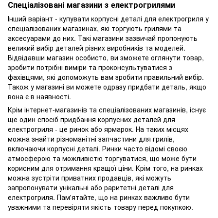
Спеціалізовані магазини з електрогрилями
Інший варіант - купувати корпусні деталі для електрогриля у
спеціалізованих магазинах, які торгують грилями та
аксесуарами до них. Такі магазини зазвичай пропонують
великий вибір деталей різних виробників та моделей.
Відвідавши магазин особисто, ви зможете оглянути товар,
зробити потрібні виміри та проконсультуватися з
фахівцями, які допоможуть вам зробити правильний вибір.
Також у магазині ви можете одразу придбати деталь, якщо
вона є в наявності.
Крім інтернет-магазинів та спеціалізованих магазинів, існує
ще один спосіб придбання корпусних деталей для
електрогриля - це ринок або ярмарок. На таких місцях
можна знайти різноманітні запчастини для грилів,
включаючи корпусні деталі. Ринки часто відомі своєю
атмосферою та можливістю торгуватися, що може бути
корисним для отримання кращої ціни. Крім того, на ринках
можна зустріти приватних продавців, які можуть
запропонувати унікальні або раритетні деталі для
електрогриля. Пам'ятайте, що на ринках важливо бути
уважними та перевіряти якість товару перед покупкою.