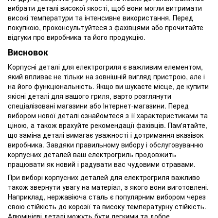
вибрати деталі високої якості, щоб вони могли витримати
високі температури та інтенсивне використання. Перед
покупкою, проконсультуйтеся з фахівцями або прочитайте
відгуки про виробника та його продукцію.
Висновок
Корпусні деталі для електрогриля є важливим елементом,
який впливає не тільки на зовнішній вигляд пристрою, але і
на його функціональність. Якщо ви шукаєте місце, де купити
якісні деталі для вашого гриля, варто розглянути
спеціалізовані магазини або Інтернет-магазини. Перед
вибором нової деталі ознайомтеся з її характеристиками та
ціною, а також врахуйте рекомендації фахівців. Пам'ятайте,
що заміна деталі вимагає уважності і дотримання вказівок
виробника. Завдяки правильному вибору і обслуговуванню
корпусних деталей ваш електрогриль продовжить
працювати як новий і радувати вас чудовими стравами.
При виборі корпусних деталей для електрогриля важливо
також звернути увагу на матеріал, з якого вони виготовлені.
Наприклад, нержавіюча сталь є популярним вибором через
свою стійкість до корозії та високу температурну стійкість.
Алюмінієві деталі можуть бути легкими та добре