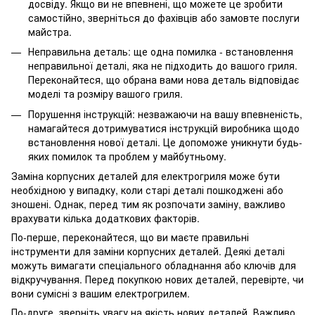
досвіду. Якщо ви не впевнені, що можете це зробити
самостійно, зверніться до фахівців або замовте послуги
майстра.
Неправильна деталь: ще одна помилка - встановлення
неправильної деталі, яка не підходить до вашого гриля.
Переконайтеся, що обрана вами нова деталь відповідає
моделі та розміру вашого гриля.
Порушення інструкцій: незважаючи на вашу впевненість,
намагайтеся дотримуватися інструкцій виробника щодо
встановлення нової деталі. Це допоможе уникнути будь-
яких помилок та проблем у майбутньому.
Заміна корпусних деталей для електрогриля може бути
необхідною у випадку, коли старі деталі пошкоджені або
зношені. Однак, перед тим як розпочати заміну, важливо
врахувати кілька додаткових факторів.
По-перше, переконайтеся, що ви маєте правильні
інструменти для заміни корпусних деталей. Деякі деталі
можуть вимагати спеціального обладнання або ключів для
відкручування. Перед покупкою нових деталей, перевірте, чи
вони сумісні з вашим електрогрилем.
По-друге, зверніть увагу на якість нових деталей. Важливо