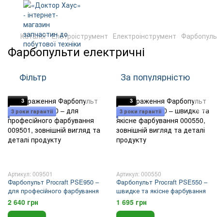
Каталог
Елетроіструмент
Електроінструмент
Фарбопуль
Фарбопульти електричні
Фільтр
За популярністю
3
3
3 роки гарантіі
3 роки гарантіі
Артикул: 009501
Артикул: 000550
Фарбопульт Procraft PSE950 –
Фарбопульт Procraft PSE550 –
для професійного фарбування
швидке та якісне фарбування
2 640 грн
1 695 грн