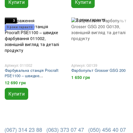
Купити
Купити
3
3 роки гарантіі
Артикул: 011002
Артикул: G0139
Фарбувальна станція Procraft
Фарбопульт Grosser GSG 200
РSE1100 – швидке
1 650 грн
фарбування
12 690 грн
Купити
(067) 314 23 88
(063) 373 07 47
(050) 456 40 07