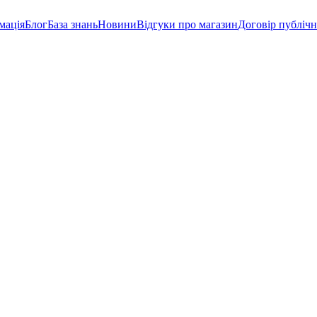
мація
Блог
База знань
Новини
Відгуки про магазин
Договір публічн