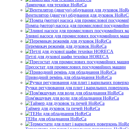
Лампочки для техніки HoReCa
Вентилятор (двигун) обдування для духовок HoReC
Помпа (мотор) насоса для промислової посудомийн
Зливні насоси для промислових посудомийних ма
Перемикач режимів для духовок HoReCa
Петлі для духової шафи техніки HORECA
Пресостат для промислових посудомийних машин
Приводний ремінь для обладнання HoReCa
Ручки регулювання для плит і варильних поверхон
Пом'якшувач для води для обладнання HoReCa
Таймер для духовок та печей HoReCa
ТЕНи для обладнання HoReCa