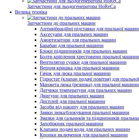
Запчастини для льодогенератора HoReCa
Велика техніка
Запчастини до пральних машин
Антивібраційні підставки для пральної маши
Аксесуари для пральних машин
Амортизатори для пральних машин
Барабан для пральної машини
Блоки підшипників для пральних машин
Болти кріплення хрестовини пральної машин
Вентилятор сушки для пральної машини
Верхня кришка для пральної машини
Гачок для люка пральної машини
Гідростат (клапан подачі повітря) для пральн
Манжета люка (резинка) для пральної машини
Датчики температури для пральних машин
Двигуни для пральних машин
Дисплей для пральної машини
Засоби від накипу для пральних машин
Замки люка/блокування пральної машини
Змазки для сальників та підшипників пральн
Запобіжник пральної машини
Клапани подачі води для пральних машин
Кнопки включення для пральної машини