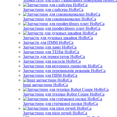
Термостати для плит і варильних поверхонь HoReC
Запчастини для слайсера HoReCa
Запчастини для соковижималки HoReCa
Запчастини для професійних плит HoReCa
Запчасти для духовых шкафов HoReCa
Запчасти для ПММ HoReCa
Запчастини для ламп HoReCa
Запчастини для ТЕНів HoReCa
Запчасти для термостатов HoReCa
Запчастини для насосів HoReCa
Запчастини для моторних приводів HoReCa
Запчастини для перемикачів режимів HoReCa
Запчастини для ПВМ HoReCa
Інші запчастини HoReCa
Запчастини для техніки Robot Coupe HoReCa
Запчастини для стрічкової пилки HoReCa
Запчастини для піци печей HoReCa