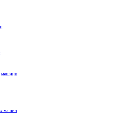
ни
и
ої машини
ых машин