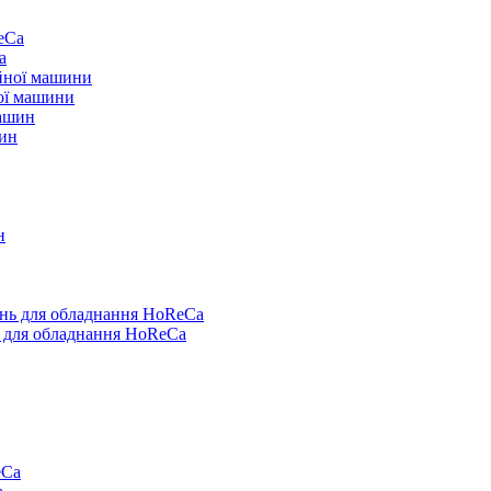
a
ої машини
шин
ь для обладнання HoReCa