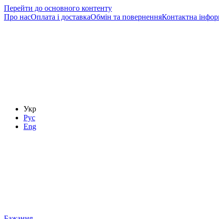
Перейти до основного контенту
Про нас
Оплата і доставка
Обмін та повернення
Контактна інфор
Укр
Рус
Eng
Бажання