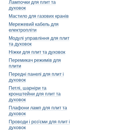
При виборі дисплея для д
Лампочки для плит та
духовок
Українська кухня відома 
Мастило для газових кранів
прилади, серед яких важл
правильний вибір.
Мережевий кабель для
електропліти
Якість зображення і ч
Модулі управління для плит
Добре якість зображення 
та духовок
читався.
Ніжки для плит та духовок
Українські господині зав
Перемикач режимів для
передано з високою якіст
плити
текст на дисплеї також гр
Передні панелі для плит і
Зручність у використ
духовок
Петлі, шарніри та
Зручність використання -
кронштейни для плит та
приладу. Кнопки чи сенс
духовок
Українські господині зав
Плафони ламп для плит та
звертають увагу на його 
духовок
та контролювати процес.
Проводи і роз'єми для плит і
температуру, час та інші
духовок