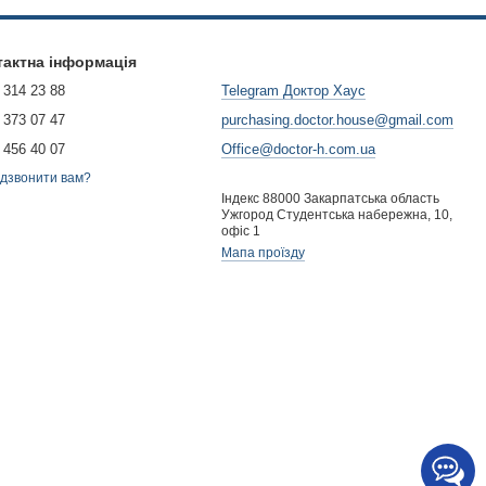
тактна інформація
 314 23 88
Telegram Доктор Хаус
 373 07 47
purchasing.doctor.house@gmail.com
 456 40 07
Office@doctor-h.com.ua
дзвонити вам?
Індекс 88000 Закарпатська область
Ужгород Студентська набережна, 10,
офіс 1
Мапа проїзду