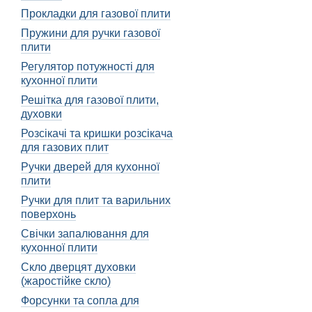
Підбір дисплея:
Прокладки для газової плити
Підбір дисплея для духо
Пружини для ручки газової
правильний вибір.
плити
Регулятор потужності для
Врахування особлив
кухонної плити
Перш за все, варто враху
Решітка для газової плити,
дисплей, який відповідає
духовки
Чи варто переплачув
Розсікачі та кришки розсікача
для газових плит
Брендові дисплеї мають с
переваги та недоліки брен
Ручки дверей для кухонної
плити
Крім того, важливо врахо
Ручки для плит та варильних
зрозумілим і зручним у в
поверхонь
Закінчуючи, хочу сказат
Свічки запалювання для
контролювати режими роб
кухонної плити
використання та врахува
Скло дверцят духовки
дисплеям!
(жаростійке скло)
Крім того, варто зазначи
Форсунки та сопла для
їжі. Наприклад, деякі ди