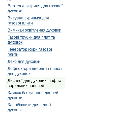
дозволяє досягти високої 
Вертел для гриля для газової
Інша популярна технологі
духовки
чорноту, що робить зобра
Висувна скринька для
Окрім того, існують ще й
газової плити
мають низьке споживання 
Вимикач освітлення духовки
Вибір дисплея залеж
Газові трубки для плит та
духовок
При виборі дисплея для 
Генератор іскри газової
Наприклад, якщо ваша ду
плити
управління.
Деко для духовки
Крім того, важливо врах
Дефлектори дверцят і панелі
великим кутом огляду, що
для духовок
Також варто звернути ува
Дисплеї для духових шаф та
підключити духову шафу д
варильних панелей
Дисплеї для ва
Замкок блокування дверей
духовки
Варильні панелі також ви
Запобіжники для плит і
детально.
духовок
Варильні панелі є незамі