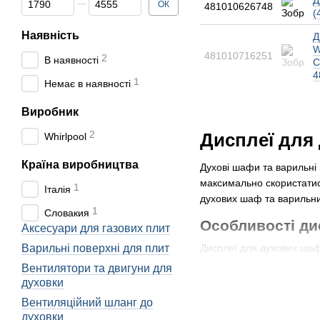
Д
ОК
481010626748
(
Наявність
Д
W
481010716251
2
В наявності
C
4
1
Немає в наявності
Виробник
2
Дисплеї для 
Whirlpool
Країна виробництва
Духові шафи та варильні 
максимально скористатися
1
Італія
духових шаф та варильних
1
Словакия
Особливості ди
Аксесуари для газових плит
Варильні поверхні для плит
Дисплеї для духових шаф 
детальніше, як саме виг
Вентилятори та двигуни для
духовки
Технології виробниц
Вентиляційний шланг до
Сучасні дисплеї для духо
духовки