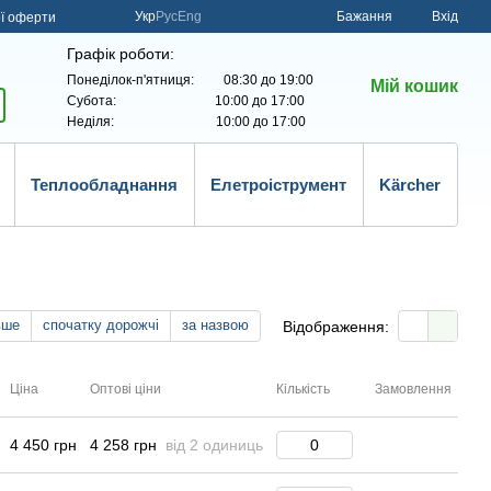
Укр
Рус
Eng
Бажання
Вхід
ої оферти
Графік роботи:
Понеділок-п'ятниця: 08:30 до 19:00
Мій кошик
Субота: 10:00 до 17:00
Неділя: 10:00 до 17:00
Теплообладнання
Елетроіструмент
Kärcher
вше
спочатку дорожчі
за назвою
Відображення:
Ціна
Оптові ціни
Кількість
Замовлення
4 450 грн
4 258 грн
від 2 одиниць