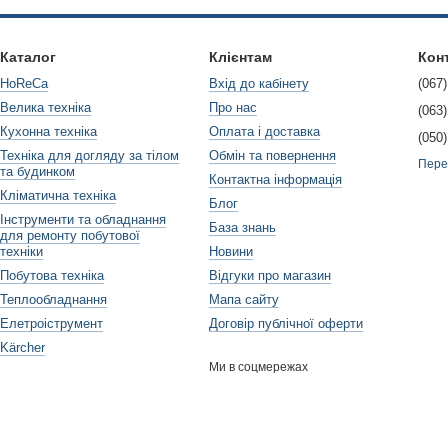
Каталог
Клієнтам
Кон
HoReCa
Вхід до кабінету
(067)
Велика техніка
Про нас
(063)
Кухонна техніка
Оплата і доставка
(050)
Техніка для догляду за тілом
Обмін та повернення
Пере
та будинком
Контактна інформація
Кліматична техніка
Блог
Інструменти та обладнання
База знань
для ремонту побутової
техніки
Новини
Побутова техніка
Відгуки про магазин
Теплообладнання
Мапа сайту
Елетроіструмент
Договір публічної оферти
Kärcher
Ми в соцмережах