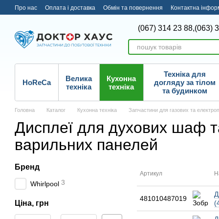
Перейти до основного контенту
Про нас
Оплата і доставка
Обмін та повернення
Контактна інфор
(067) 314 23 88,
(063) 
Техніка для
Велика
Кухонна
HoReCa
догляду за тілом
техніка
техніка
та будинком
Головна
Каталог
Кухонна техніка
Запчастини для газових та електро
Дисплеї для духових шаф т
варильних панелей
Бренд
Артикул
Н
3
Whirlpool
Д
481010487019
Ціна, грн
(
Від Ціна, грн
До Ціна, грн