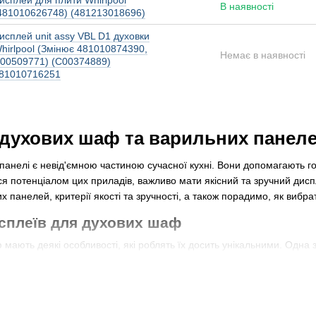
исплей для плити Whirlpool
В наявності
481010626748) (481213018696)
исплей unit assy VBL D1 духовки
hirlpool (Змінює 481010874390,
Немає в наявності
00509771) (C00374889)
81010716251
духових шаф та варильних панелей:
панелі є невід'ємною частиною сучасної кухні. Вони допомагають г
 потенціалом цих приладів, важливо мати якісний та зручний диспл
 панелей, критерії якості та зручності, а також порадимо, як вибр
сплеїв для духових шаф
мають деякі особливості, які роблять їх досить унікальними. Одна 
отовляються дисплеї для духових шаф.
тва дисплеїв
вих шаф виготовляються за допомогою передових технологій. Одна з