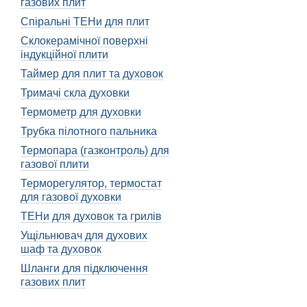
газових плит
готуєте складні страви, я
Спіральні ТЕНи для плит
Крім того, деякі дисплеї
Склокерамічної поверхні
зображенням навіть при я
індукційної плити
Також варто звернути уваг
Таймер для плит та духовок
пальців. Це дозволяє збе
Тримачі скла духовки
Якщо ви шукаєте високояк
Термометр для духовки
аксесуарів від провідних
Трубка пілотного пальника
Beto, Bosch, zanussi, El
лідера на українському ри
Термопара (газконтроль) для
дисплеї та аксесуари лег
газової плити
Терморегулятор, термостат
для газової духовки
ТЕНи для духовок та грилів
Ущільнювач для духових
шаф та духовок
Шланги для підключення
газових плит