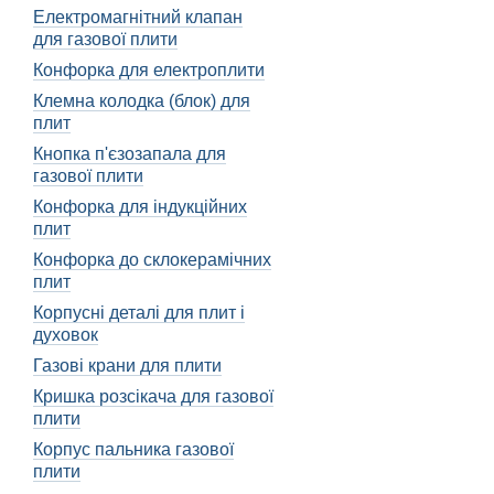
Електромагнітний клапан
температуру та контроль
для газової плити
важливо мати належний 
Конфорка для електроплити
Різновиди дисплеїв
Клемна колодка (блок) для
У залежності від виробни
плит
підсвіткою, яка дозволяє 
Кнопка п'єзозапала для
LED-підсвітка є одним з 
газової плити
відображення інформації,
Конфорка для індукційних
енергоефективною, що до
плит
Конфорка до склокерамічних
Переваги сучасних 
плит
Сучасні дисплеї для вар
Корпусні деталі для плит і
панелі, що полегшує проц
духовок
пальця.
Газові крани для плити
Сенсорні панелі є іннов
Кришка розсікача для газової
та точно вибирати необхі
плити
вигляду варильній панелі
Корпус пальника газової
Якість і зручні
плити