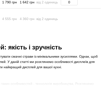
1 790 грн
1 642 грн
від 2 одиниць
4 555 грн
4 360 грн
від 2 одиниць
 якість і зручність
отувати смачні страви із мінімальними зусиллями. Однак, щоб
ей. У даній статті ми розглянемо особливості дисплеїв для
ати найкращий дисплей для вашої кухні.
з таких особливостей - технологія виробництва. Розглянемо
 них - LCD (рідкокристалічний дисплей). Ця технологія