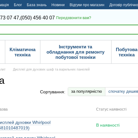
мація
Блог
База знань
Новини
Відгуки про магазин
Договір публічн
373 07 47,
(050) 456 40 07
Передзвонити вам?
Інструменти та
Кліматична
Побутова
обладнання для ремонту
техніка
техніка
побутової техніки
плит
Дисплеї для духових шаф та варильних панелей
а
за популярністю
спочатку деше
Сортування:
азва
Статус наявності
исплей духовки Whirlpool
В наявності
481010487019)