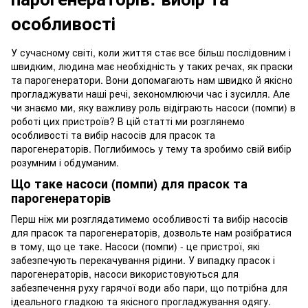
особливості
У сучасному світі, коли життя стає все більш послідовним і
швидким, людина має необхідність у таких речах, як праски
та парогенератори. Вони допомагають нам швидко й якісно
прогладжувати наші речі, зекономлюючи час і зусилля. Але
чи знаємо ми, яку важливу роль відіграють насоси (помпи) в
роботі цих пристроїв? В цій статті ми розглянемо
особливості та вибір насосів для прасок та
парогенераторів. Поглибимось у тему та зробимо свій вибір
розумним і обдуманим.
Що таке насоси (помпи) для прасок та
парогенераторів
Перш ніж ми розглядатимемо особливості та вибір насосів
для прасок та парогенераторів, дозвольте нам розібратися
в тому, що це таке. Насоси (помпи) - це пристрої, які
забезпечують перекачування рідини. У випадку прасок і
парогенераторів, насоси використовуються для
забезпечення руху гарячої води або пари, що потрібна для
ідеального гладкою та якісного прогладжування одягу.