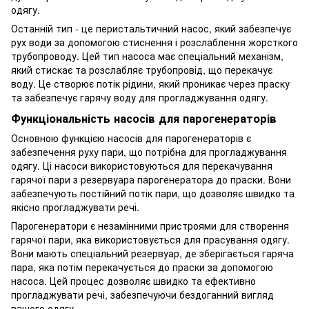
одягу.
Останній тип - це перистальтичний насос, який забезпечує
рух води за допомогою стиснення і розслаблення жорсткого
трубопроводу. Цей тип насоса має спеціальний механізм,
який стискає та розслабляє трубопровід, що перекачує
воду. Це створює потік рідини, який проникає через праску
та забезпечує гарячу воду для прогладжування одягу.
Функціональність насосів для парогенераторів
Основною функцією насосів для парогенераторів є
забезпечення руху пари, що потрібна для прогладжування
одягу. Ці насоси використовуються для перекачування
гарячої пари з резервуара парогенератора до праски. Вони
забезпечують постійний потік пари, що дозволяє швидко та
якісно прогладжувати речі.
Парогенератори є незамінними пристроями для створення
гарячої пари, яка використовується для прасування одягу.
Вони мають спеціальний резервуар, де зберігається гаряча
пара, яка потім перекачується до праски за допомогою
насоса. Цей процес дозволяє швидко та ефективно
прогладжувати речі, забезпечуючи бездоганний вигляд
вашого одягу.