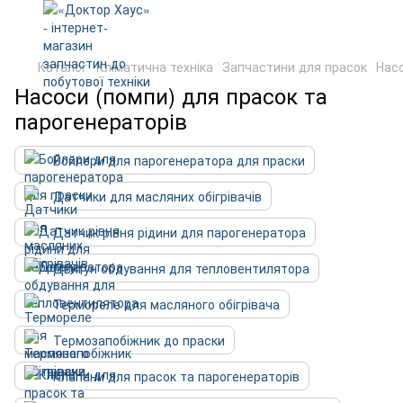
Каталог
Кліматична техніка
Запчастини для прасок
Насо
Насоси (помпи) для прасок та
парогенераторів
Бойлери для парогенератора для праски
Датчики для масляних обігрівачів
Датчик рівня рідини для парогенератора
Двигун обдування для тепловентилятора
Термореле для масляного обігрівача
Термозапобіжник до праски
Клапани для прасок та парогенераторів