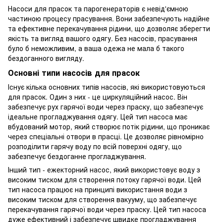
Насоси для прасок та парогенераторів є невід'ємною
частиною процесу прасування. Вони забезпечують надійне
та ефективне перекачування рідини, що дозволяє зберегти
якість та вигляд вашого одягу. Без насосів, прасування
було б неможливим, а ваша одежа не мала б такого
бездоганного вигляду.
Основні типи насосів для прасок
Існує кілька основних типів насосів, які використовуються
для прасок. Один з них - це циркуляційний насос. Він
забезпечує рух гарячої води через праску, що забезпечує
ідеальне прогладжування одягу. Цей тип насоса має
вбудований мотор, який створює потік рідини, що проникає
через спеціальні отвори в прасці. Це дозволяє рівномірно
розподілити гарячу воду по всій поверхні одягу, що
забезпечує бездоганне прогладжування.
Інший тип - ежекторний насос, який використовує воду з
високим тиском для створення потоку гарячої води. Цей
тип насоса працює на принципі використання води з
високим тиском для створення вакууму, що забезпечує
перекачування гарячої води через праску. Цей тип насоса
дуже ефективний і забезпечує швидке прогладжування