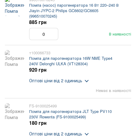
Помпа (насос) парогенератора 16 Вт 220–240 В
Jiayin JYPC-2 Philips GC6602/GC6605
(996510070245)
885 грн
В наявності
т100066733
Помпа для парогенератора 16W NME Type4
240V Delonghi ULKA (VT128304)
920 грн
Оптові ціни
від 2 одиниць
Немає в наявності
FS-9100025499
Помпа для парогенератора JLT Type PV110
230V Rowenta (FS-9100025499)
180 грн
Оптові ціни
від 2 одиниць