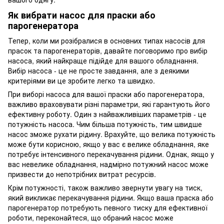
Як вибрати насос для праски або
парогенератора
Тепер, коли ми розібралися в основних типах насосів для
прасок та парогенераторів, давайте поговоримо про вибір
насоса, який найкраще підійде для вашого обладнання.
Вибір насоса - це не просте завдання, але з деякими
критеріями ви це зробите легко та швидко.
При виборі насоса для вашої праски або парогенератора,
важливо враховувати різні параметри, які гарантують його
ефективну роботу. Один з найважливіших параметрів - це
потужність насоса. Чим більша потужність, тим швидше
насос зможе рухати рідину. Врахуйте, що велика потужність
може бути корисною, якщо у вас є велике обладнання, яке
потребує інтенсивного перекачування рідини. Однак, якщо у
вас невелике обладнання, надмірно потужний насос може
призвести до непотрібних витрат ресурсів.
Крім потужності, також важливо звернути увагу на тиск,
який викликає перекачування рідини. Якщо ваша праска або
парогенератор потребують певного тиску для ефективної
роботи, переконайтеся, що обраний насос може