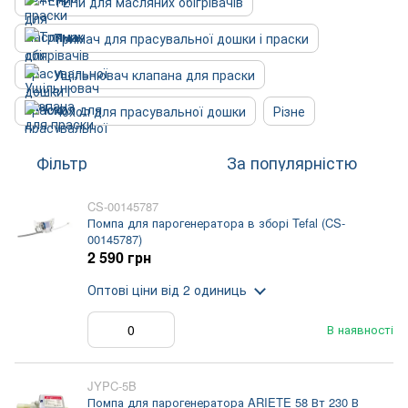
ТЕНи для масляних обігрівачів
Тримач для прасувальної дошки і праски
Ущільнювач клапана для праски
Чохол для прасувальної дошки
Різне
Фільтр
За популярністю
CS-00145787
Помпа для парогенератора в зборі Tefal (CS-
00145787)
2 590 грн
Оптові ціни
від 2 одиниць
В наявності
JYPC-5B
Помпа для парогенератора ARIETE 58 Вт 230 В