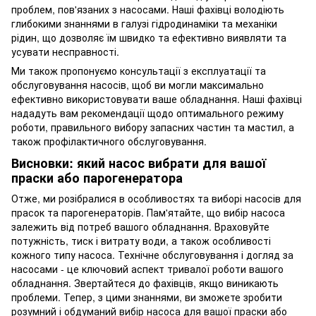
проблем, пов'язаних з насосами. Наші фахівці володіють
глибокими знаннями в галузі гідродинаміки та механіки
рідин, що дозволяє їм швидко та ефективно виявляти та
усувати несправності.
Ми також пропонуємо консультації з експлуатації та
обслуговування насосів, щоб ви могли максимально
ефективно використовувати ваше обладнання. Наші фахівці
нададуть вам рекомендації щодо оптимального режиму
роботи, правильного вибору запасних частин та мастил, а
також профілактичного обслуговування.
Висновки: який насос вибрати для вашої
праски або парогенератора
Отже, ми розібралися в особливостях та виборі насосів для
прасок та парогенераторів. Пам'ятайте, що вибір насоса
залежить від потреб вашого обладнання. Враховуйте
потужність, тиск і витрату води, а також особливості
кожного типу насоса. Технічне обслуговування і догляд за
насосами - це ключовий аспект тривалої роботи вашого
обладнання. Звертайтеся до фахівців, якщо виникають
проблеми. Тепер, з цими знаннями, ви зможете зробити
розумний і обдуманий вибір насоса для вашої праски або