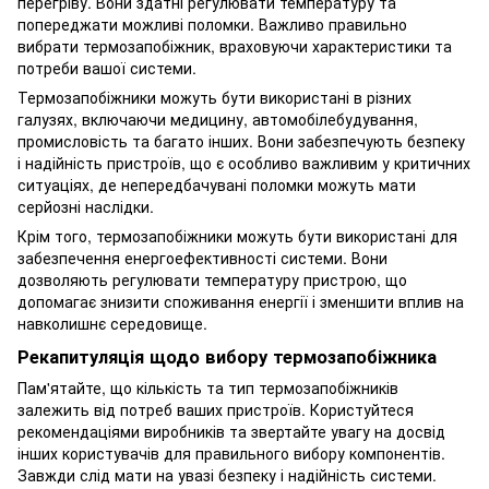
перегріву. Вони здатні регулювати температуру та
попереджати можливі поломки. Важливо правильно
вибрати термозапобіжник, враховуючи характеристики та
потреби вашої системи.
Термозапобіжники можуть бути використані в різних
галузях, включаючи медицину, автомобілебудування,
промисловість та багато інших. Вони забезпечують безпеку
і надійність пристроїв, що є особливо важливим у критичних
ситуаціях, де непередбачувані поломки можуть мати
серйозні наслідки.
Крім того, термозапобіжники можуть бути використані для
забезпечення енергоефективності системи. Вони
дозволяють регулювати температуру пристрою, що
допомагає знизити споживання енергії і зменшити вплив на
навколишнє середовище.
Рекапитуляція щодо вибору термозапобіжника
Пам'ятайте, що кількість та тип термозапобіжників
залежить від потреб ваших пристроїв. Користуйтеся
рекомендаціями виробників та звертайте увагу на досвід
інших користувачів для правильного вибору компонентів.
Завжди слід мати на увазі безпеку і надійність системи.