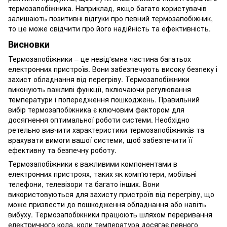
термозапобіжника. Наприклад, якщо багато користувачів
залишають позитивні відгуки про певний термозапобіжник,
то це може свідчити про його надійність та ефективність.
Висновки
Термозапобіжники – це невід'ємна частина багатьох
електронних пристроїв. Вони забезпечують високу безпеку і
захист обладнання від перегріву. Термозапобіжники
виконують важливі функції, включаючи регулювання
температури і попередження пошкоджень. Правильний
вибір термозапобіжника є ключовим фактором для
досягнення оптимальної роботи системи. Необхідно
ретельно вивчити характеристики термозапобіжників та
врахувати вимоги вашої системи, щоб забезпечити її
ефективну та безпечну роботу.
Термозапобіжники є важливими компонентами в
електронних пристроях, таких як комп'ютери, мобільні
телефони, телевізори та багато інших. Вони
використовуються для захисту пристроїв від перегріву, що
може призвести до пошкодження обладнання або навіть
вибуху. Термозапобіжники працюють шляхом переривання
електричного кола, коли температура досягає певного