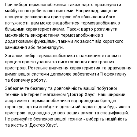
При виборі термозапобіжника також варто враховувати
майбутні потреби вашої системи. Наприклад, якщо ви
плануєте розширення пристрою або збільшення його
потужності, вам може знадобитися термозапобіжник з
більшими характеристиками. Також варто розглянути
можливість використання термозапобіжників з
додатковими функціями, такими як захист від короткого
замикання або перенапруги.
Загалом, вибір термозапобіжника є важливим етапом в
процесі проектування та виготовлення електронних
пристроїв. Ретельне вивчення характеристик та врахування
вимог вашої системи допоможе забезпечити її ефективну
та безпечну роботу.
Забезпечте безпеку та довговічність вашої побутової
техніки з Інтернет-магазином 'Доктор Хаус'. Наш широкий
асортимент термозапобіжників від провідних брендів
гарантує, що ви знайдете ідеальний варіант для будь-якого
пристрою, відповідно до всіх ваших вимог та специфікацій.
Не ризикуйте безпекою вашої техніки - виберіть надійність
та якість з 'Доктор Хаус'.