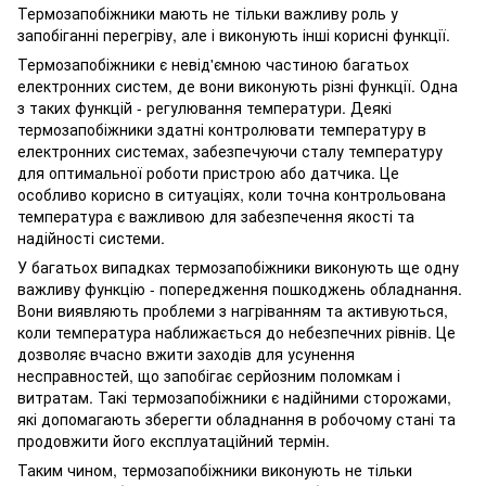
Термозапобіжники мають не тільки важливу роль у
запобіганні перегріву, але і виконують інші корисні функції.
Термозапобіжники є невід'ємною частиною багатьох
електронних систем, де вони виконують різні функції. Одна
з таких функцій - регулювання температури. Деякі
термозапобіжники здатні контролювати температуру в
електронних системах, забезпечуючи сталу температуру
для оптимальної роботи пристрою або датчика. Це
особливо корисно в ситуаціях, коли точна контрольована
температура є важливою для забезпечення якості та
надійності системи.
У багатьох випадках термозапобіжники виконують ще одну
важливу функцію - попередження пошкоджень обладнання.
Вони виявляють проблеми з нагріванням та активуються,
коли температура наближається до небезпечних рівнів. Це
дозволяє вчасно вжити заходів для усунення
несправностей, що запобігає серйозним поломкам і
витратам. Такі термозапобіжники є надійними сторожами,
які допомагають зберегти обладнання в робочому стані та
продовжити його експлуатаційний термін.
Таким чином, термозапобіжники виконують не тільки