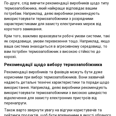
По-друге, слід вивчити рекомендації виробників щодо типу
термозапобіжника, який найкраще відповідає вашим
потребам. Наприклад, деякі виробники рекомендують
використовувати термозапобіжники з розрядними
характеристиками для захисту електричних мереж від
короткого замикання.
Крім того, важливо враховувати робочі умови системи, такі
як середовище, умови перевезення тощо. Наприклад, якщо
ваша система знаходиться в агресивному середовищі, то
вам потрібен термозапобіжник з високою стійкістю до
корозії.
Рекомендації щодо вибору термозапобіжника
Рекомендації виробників та фахівців можуть бути дуже
корисними при виборі термозапобіжників. Вони зазвичай
надають детальні технічні характеристики та поради щодо
використання. Наприклад, деякі виробники рекомендують
використовувати термозапобіжники з високою швидкістю
відключення для захисту електронних пристроїв від
перенапруги.
Також варто звернути увагу на відгуки користувачів та
рейтинги продуктів, щоб бути впевненими в якості обраного