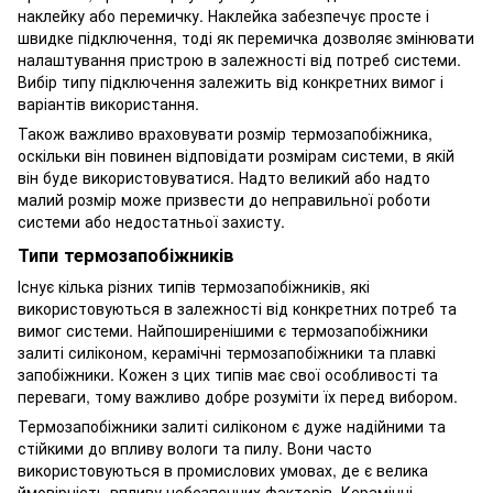
наклейку або перемичку. Наклейка забезпечує просте і
швидке підключення, тоді як перемичка дозволяє змінювати
налаштування пристрою в залежності від потреб системи.
Вибір типу підключення залежить від конкретних вимог і
варіантів використання.
Також важливо враховувати розмір термозапобіжника,
оскільки він повинен відповідати розмірам системи, в якій
він буде використовуватися. Надто великий або надто
малий розмір може призвести до неправильної роботи
системи або недостатньої захисту.
Типи термозапобіжників
Існує кілька різних типів термозапобіжників, які
використовуються в залежності від конкретних потреб та
вимог системи. Найпоширенішими є термозапобіжники
залиті силіконом, керамічні термозапобіжники та плавкі
запобіжники. Кожен з цих типів має свої особливості та
переваги, тому важливо добре розуміти їх перед вибором.
Термозапобіжники залиті силіконом є дуже надійними та
стійкими до впливу вологи та пилу. Вони часто
використовуються в промислових умовах, де є велика
ймовірність впливу небезпечних факторів. Керамічні