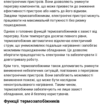
електронічних пристроїв. Вони дозволяють уникнути
перегріву компонентів, що може призвести до зниження
ефективності пристрою або навіть до його відмови.
Завдяки термозапобіжникам, електронічні пристрої можуть
працювати на максимальній потужності без ризику
пошкодження.
Однією з головних функцій термозапобіжників є захист від
перегріву. Коли температура досягає певного рівня,
термозапобіжник автоматично відключає електричний
струм, що унеможливлює подальше нагрівання і запобігає
можливим пошкодженням обладнання. Це дозволяє
зберігати працездатність електроніки та забезпечувати її
довготривалу роботу.
Крім того, термозапобіжники також допомагають уникнути
виникнення небезпечних ситуацій, пов'язаних з перегрівом
електронічних пристроїв. Вони запобігають можливості
виникнення пожежі, що може бути наслідком
неконтрольованого нагрівання. Таким чином,
термозапобіжники забезпечують не лише захист
обладнання, але й безпеку користувачів.
Функції термозапобіжників