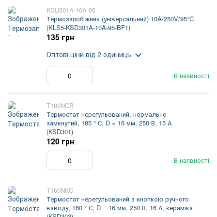
KSD301A-10A-95
Термозапобіжник (універсальний) 10A/250V/95°C
(KLS5-KSD301A-10A-95-BF1)
135 грн
Оптові ціни
від 2 одиниць
В наявності
T185NCB
Термостат нерегульований, нормально
замкнутий, 185 ° С, D = 16 мм, 250 В, 15 А
(KSD301)
120 грн
В наявності
T160NKC
Термостат нерегульований з кнопкою ручного
взводу, 160 ° С, D = 16 мм, 250 В, 16 А, кераміка
(KSD303)