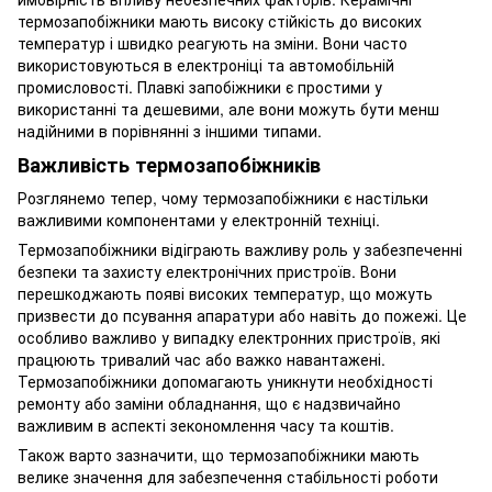
термозапобіжники мають високу стійкість до високих
температур і швидко реагують на зміни. Вони часто
використовуються в електроніці та автомобільній
промисловості. Плавкі запобіжники є простими у
використанні та дешевими, але вони можуть бути менш
надійними в порівнянні з іншими типами.
Важливість термозапобіжників
Розглянемо тепер, чому термозапобіжники є настільки
важливими компонентами у електронній техніці.
Термозапобіжники відіграють важливу роль у забезпеченні
безпеки та захисту електронічних пристроїв. Вони
перешкоджають появі високих температур, що можуть
призвести до псування апаратури або навіть до пожежі. Це
особливо важливо у випадку електронних пристроїв, які
працюють тривалий час або важко навантажені.
Термозапобіжники допомагають уникнути необхідності
ремонту або заміни обладнання, що є надзвичайно
важливим в аспекті зекономлення часу та коштів.
Також варто зазначити, що термозапобіжники мають
велике значення для забезпечення стабільності роботи