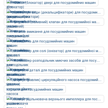
Замок (блокатор) двері для посудомийних машин
Іонізатори води (декальцифікатори) для посудомийних машин
Впускний (заливний) клапан для посудомийної машини
Кнопки вмикання для посудомийних машин
Коліщатка для посудомийних машин
Контейнер для солі (іонізатор) для посудомийної машини
Контейнер-розподільник миючих засобів для посудомийної машини
Корпусні деталі для посудомийних машин
Корпус (равлик) циркуляційного насоса посудомийної машини
Корзини для посудомийних машин
Кільце ущільнювача верхнього импеллера для посудомийних машин