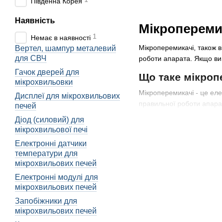
Південна Корея
Наявність
Мікроперемик
1
Немає в наявності
Мікроперемикачі, також в
Вертел, шампур металевий
для СВЧ
роботи апарата. Якщо ви 
Гачок дверей для
Що таке мікроп
мікрохвильовки
Мікроперемикачі - це ел
Дисплеї для мікрохвильових
правильної роботи апарат
печей
приготування та інші. Ко
Діод (силовий) для
мікрохвильової печі
Мікроперемикачі є невід
користувачам вибирати по
Електронні датчики
включають лише необхідн
температури для
мікрохвильових печей
Основні характерист
Електронні модулі для
Мікроперемикачі мають дея
мікрохвильових печей
позицій дозволяє викорис
Запобіжники для
режими приготування їжі,
мікрохвильових печей
Крім того, слід звернути