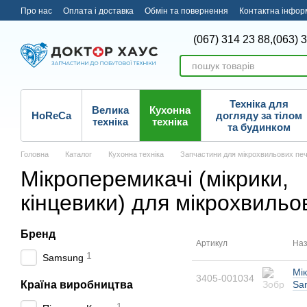
Перейти до основного контенту
Про нас
Оплата і доставка
Обмін та повернення
Контактна інфор
(067) 314 23 88,
(063) 
Техніка для
Велика
Кухонна
HoReCa
догляду за тілом
техніка
техніка
та будинком
Головна
Каталог
Кухонна техніка
Запчастини для мікрохвильових пе
Мікроперемикачі (мікрики,
кінцевики) для мікрохвильо
Бренд
Артикул
Наз
1
Samsung
Мі
3405-001034
Країна виробництва
Sa
1