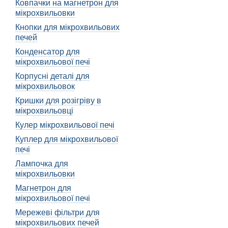
Ковпачки на магнетрон для
потрібні режими та функц
мікрохвильовки
рукою та мати достатньо 
Кнопки для мікрохвильових
Також важливою характер
печей
безперебійну роботу мікр
Конденсатор для
мікрохвильової печі
Різновиди мікропер
Корпусні деталі для
Існує кілька різновидів 
мікрохвильовок
має декілька різних пози
Кришки для розігріву в
Інший тип мікроперемикач
мікрохвильовці
швидке та точне переклю
Кулер мікрохвильової печі
Також існують сенсорні 
Куплер для мікрохвильової
мікрохвильовки шляхом д
печі
Як працюють мі
Лампочка для
мікрохвильовки
Розуміння принципу робо
Магнетрон для
лежить електричний конт
мікрохвильової печі
проходити через відповід
Мережеві фільтри для
Мікроперемикачі в мікро
мікрохвильових печей