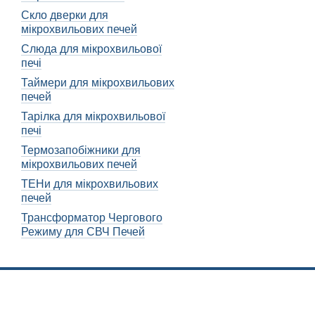
Правильний вибір мікроп
Скло дверки для
зберегти його функціона
мікрохвильових печей
Слюда для мікрохвильової
Чому важливо прави
печі
Правильний вибір мікроп
Таймери для мікрохвильових
мікроперемикач може приз
печей
Критерії вибору мік
Тарілка для мікрохвильової
печі
При виборі мікроперемика
мікрохвильовки, оскільки 
Термозапобіжники для
позицій, якість переключ
мікрохвильових печей
ТЕНи для мікрохвильових
Крім того, слід враховув
печей
повинен враховувати цю о
Трансформатор Чергового
При виборі мікроперемика
Режиму для СВЧ Печей
забезпечить довговічніст
Не менш важливим критер
якості та виробника. Ре
Заміна мікропе