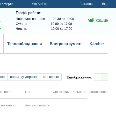
Укр
Рус
Eng
Бажання
Вхід
ої оферти
Графік роботи:
Понеділок-п'ятниця: 08:30 до 19:00
Мій кошик
Субота: 10:00 до 17:00
Неділя: 10:00 до 17:00
Теплообладнання
Елетроіструмент
Kärcher
вше
спочатку дорожчі
за назвою
Відображення:
аявності
Ціна
Оптові ціни
Кількість
Замовлення
 наявності
Ціну уточнюйте