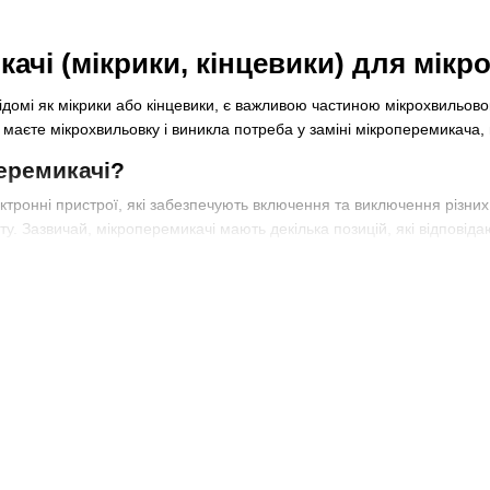
ачі (мікрики, кінцевики) для мікр
ідомі як мікрики або кінцевики, є важливою частиною мікрохвильов
маєте мікрохвильовку і виникла потреба у заміні мікроперемикача,
еремикачі?
ектронні пристрої, які забезпечують включення та виключення різн
у. Зазвичай, мікроперемикачі мають декілька позицій, які відповіда
жна позиція спрацьовує відповідним чином і включає відповідні елем
'ємною частиною сучасних мікрохвильових печей. Вони забезпечуют
трібні режими та функції для приготування їжі. Крім того, мікропер
і елементи мікрохвильовки для обробки їжі в певному режимі.
ики мікроперемикачів
кі основні характеристики, на які варто звернути увагу при їх виборі
товувати більше функцій мікрохвильовки. Наприклад, деякі мікропер
 включаючи розморожування, підігрів, гриль та інші.
 увагу на якість переключення - воно повинно бути достатньо плав