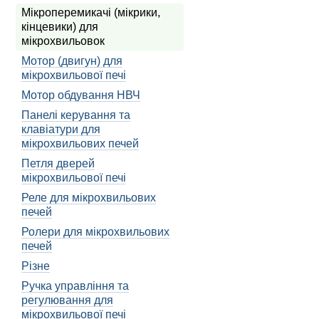
вимикати певні функції, 
Мікроперемикачі (мікрики,
Принцип дії мікропе
кінцевики) для
мікрохвильовок
Принцип дії мікроперемик
Мотор (двигун) для
мікроперемикач переведе
мікрохвильової печі
дозволяє активувати відп
Мотор обдування НВЧ
Наприклад, якщо мікропе
вимикаючи його роботу. 
Панелі керування та
клавіатури для
Роль мікроперемикач
мікрохвильових печей
Мікроперемикачі є важли
Петля дверей
наступними етапами: спр
мікрохвильової печі
належного функціонуван
Реле для мікрохвильових
печей
Крім того, мікроперемик
продуктів. Наприклад, дл
Ролери для мікрохвильових
печей
Також, мікроперемикачі 
Різне
що освітлює камеру апара
мікрохвильовки.
Ручка управління та
регулювання для
Вибір мікропер
мікрохвильової печі