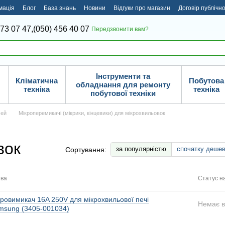
мація
Блог
База знань
Новини
Відгуки про магазин
Договір публічн
373 07 47,
(050) 456 40 07
Передзвонити вам?
Інструменти та
Кліматична
Побутова
обладнання для ремонту
техніка
техніка
побутової техніки
чей
Мікроперемикачі (мікрики, кінцевики) для мікрохвильовок
вок
за популярністю
спочатку деше
Сортування:
ва
Статус н
кровимикач 16A 250V для мікрохвильової печі
Немає в
msung (3405-001034)