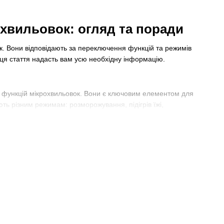
охвильовок: огляд та поради
ок. Вони відповідають за переключення функцій та режимів
 ця стаття надасть вам усю необхідну інформацію.
их функцій мікрохвильовок. Вони є ключовим елементом для
ють різним режимам: розморожування, підігрів їжі,
енти мікрохвильовки для обробки їжі.
ь зручне та ефективне використання апарату, дозволяючи
емикачі допомагають зберігати енергію, оскільки вони
. Найголовніша з них - це кількість позицій. Велика кількість
емикачі мають до 10 різних позицій, що дозволяє вибрати різні
ним та бездоганним. Це дозволяє користувачам зручно вибирати