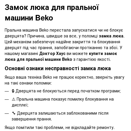
Замок люка для пральної
машини Beko
Пральна машина Beko перестала запускатися чи не блокує
дверцята? Причина, швидше за все, у поломці
замка люка
.
Цей механізм забезпечує надійне закриття та блокування
дверцят під час прання, запобігаючи протіканню та збої. У
нашому магазині
Доктор Хаус
ви можете
купити замок
люка для пральної машини Beko
з гарантією якості.
Основні ознаки несправності замка люка
Якщо ваша техніка Beko не працює коректно, зверніть увагу
на такі ознаки поломки:
🔒 Дверцята не блокуються перед початком програми;
⚠️ Пральна машина показує помилку блокування на
дисплеї;
🔧 Дверцята залишаються заблокованими після
завершення прання.
Якщо помітили такі проблеми, не відкладайте ремонту.