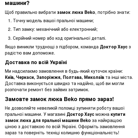
машини?
Щоб правильно вибрати
замок люка Beko
, потрібно знати:
Точну модель вашої пральної машини;
Тип замку: механічний або електронний;
Серійний номер або код оригінальної деталі.
Якщо виникли труднощі з підбором, команда
Доктор Хаус
з
радістю вам допоможе.
Доставка по всій Україні
Ми надсилаємо замовлення в будь-який куточок країни:
Київ, Черкаси, Запоріжжя, Полтава, Миколаїв
та інші міста.
Доставка виконується швидко та надійно, щоб ви могли
розпочати ремонт без зайвих затримок.
Замовте замок люка Beko прямо зараз!
Не дозволяйте невеликій поломці зупиняти роботу вашої
пральної машини. У магазині
Доктор Хаус
можна
купити
замок люка для пральної машини Beko
за найкращою
ціною з доставкою по всій Україні. Оформіть замовлення
зараз та поверніть техніці колишню функціональність!