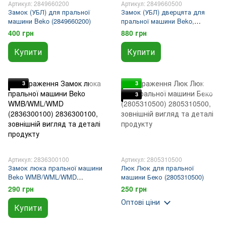
Артикул: 2849660200
Артикул: 2849660500
Замок (УБЛ) для пральної
Замок (УБЛ) дверцята для
машини Beko (2849660200)
пральної машини Beko,
блокування дверей, оригінал
400 грн
880 грн
(2849660500)
Купити
Купити
3
3
3
Артикул: 2836300100
Артикул: 2805310500
Замок люка пральної машини
Люк Люк для пральної
Beko WMB/WML/WMD
машини Беко (2805310500)
(2836300100)
290 грн
250 грн
Оптові ціни
Купити