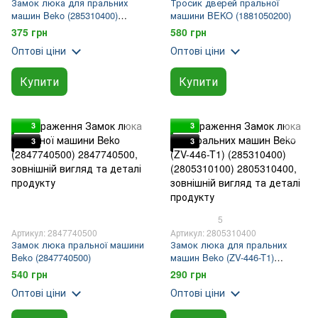
Замок люка для пральних
Тросик дверей пральної
машин Beko (285310400)
машини BEKO (1881050200)
(2805310100) (2805311400)
375 грн
580 грн
Оптові ціни
Оптові ціни
Купити
Купити
3
3
3
3
5
Артикул: 2847740500
Артикул: 2805310400
Замок люка пральної машини
Замок люка для пральних
Beko (2847740500)
машин Beko (ZV-446-T1)
(285310400) (2805310100)
540 грн
290 грн
Оптові ціни
Оптові ціни