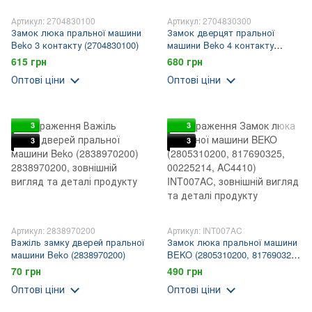
Артикул: 2704830100
Артикул: 2704830300
Замок люка пральної машини
Замок дверцят пральної
Beko 3 контакту (2704830100)
машини Beko 4 контакту
(2704830300)
615 грн
680 грн
Оптові ціни
Оптові ціни
3
3
3
3
Артикул: 2838970200
Артикул: INT007AC
Важіль замку дверей пральної
Замок люка пральної машини
машини Beko (2838970200)
BEKO (2805310200, 817690325,
00225214, AC4410)
70 грн
490 грн
Оптові ціни
Оптові ціни