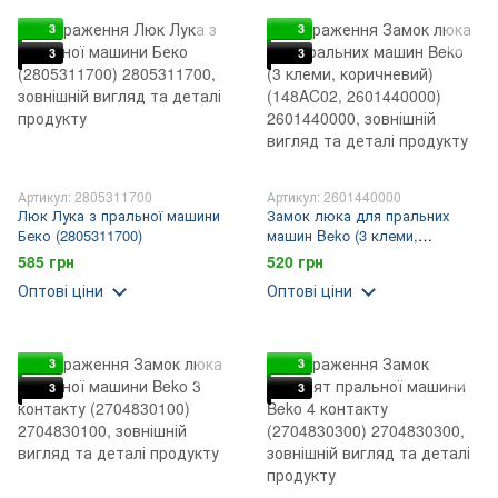
3
3
3
3
Артикул: 2805311700
Артикул: 2601440000
Люк Лука з пральної машини
Замок люка для пральних
Беко (2805311700)
машин Beko (3 клеми,
коричневий) (148AC02,
585 грн
520 грн
2601440000)
Оптові ціни
Оптові ціни
3
3
3
3