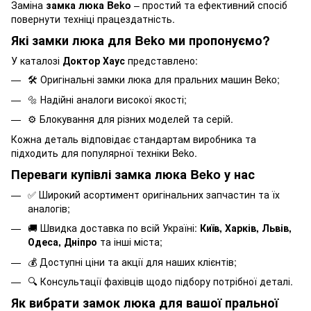
Заміна
замка люка Beko
– простий та ефективний спосіб
повернути техніці працездатність.
Які замки люка для Beko ми пропонуємо?
У каталозі
Доктор Хаус
представлено:
🛠️ Оригінальні замки люка для пральних машин Beko;
🔩 Надійні аналоги високої якості;
⚙️ Блокування для різних моделей та серій.
Кожна деталь відповідає стандартам виробника та
підходить для популярної техніки Beko.
Переваги купівлі замка люка Beko у нас
✅ Широкий асортимент оригінальних запчастин та їх
аналогів;
🚚 Швидка доставка по всій Україні:
Київ, Харків, Львів,
Одеса, Дніпро
та інші міста;
💰 Доступні ціни та акції для наших клієнтів;
🔍 Консультації фахівців щодо підбору потрібної деталі.
Як вибрати замок люка для вашої пральної