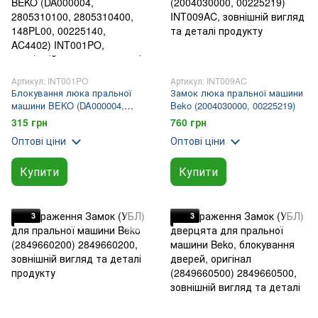
Артикул: INT001PO
Артикул: INT009AC
Блокування люка пральної
Замок люка пральної машини
машини BEKO (DA000004,
Beko (2004030000, 00225219)
2805310100, 2805310400,
315 грн
760 грн
148PL00, 00225140, AC4402)
Оптові ціни
Оптові ціни
Купити
Купити
3
3