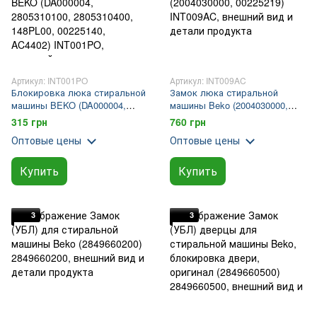
Артикул: INT001PO
Артикул: INT009AC
Блокировка люка стиральной
Замок люка стиральной
машины BEKO (DA000004,
машины Beko (2004030000,
2805310100, 2805310400,
00225219)
315 грн
760 грн
148PL00, 00225140, AC4402)
Оптовые цены
Оптовые цены
Купить
Купить
3
3