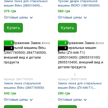
Замок люка для стиральных
Тросик двери стиральной
машин Beko (285310400)
машины BEKO (1881050200)
(2805310100) (2805311400)
375 грн
580 грн
Оптовые цены
Оптовые цены
Купить
Купить
3
3
3
3
5
Артикул: 2847740500
Артикул: 2805310400
Замок люка стиральной
Замок люка для стиральных
машины Beko (2847740500)
машин Beko (ZV-446-T1)
(285310400) (2805310100)
540 грн
290 грн
Оптовые цены
Оптовые цены