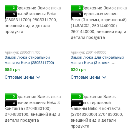
3
3
3
3
Артикул: 2805311700
Артикул: 2601440000
Замок люка стиральной
Замок люка для стиральных
машины Beko (2805311700)
машин Beko (3 клемы,
коричневый) (148AC02,
585 грн
520 грн
2601440000)
Оптовые цены
Оптовые цены
3
3
3
3