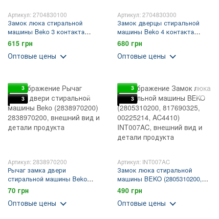
Артикул: 2704830100
Артикул: 2704830300
Замок люка стиральной
Замок дверцы стиральной
машины Beko 3 контакта
машины Beko 4 контакта
(2704830100)
(2704830300)
615 грн
680 грн
Оптовые цены
Оптовые цены
3
3
3
3
Артикул: 2838970200
Артикул: INT007AC
Рычаг замка двери
Замок люка стиральной
стиральной машины Beko
машины BEKO (2805310200,
(2838970200)
817690325, 00225214, AC4410)
70 грн
490 грн
Оптовые цены
Оптовые цены