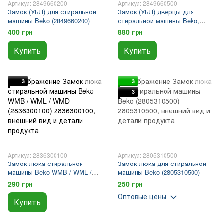
Артикул: 2849660200
Артикул: 2849660500
Замок (УБЛ) для стиральной
Замок (УБЛ) дверцы для
машины Beko (2849660200)
стиральной машины Beko,
блокировка двери, оригинал
400 грн
880 грн
(2849660500)
Купить
Купить
3
3
3
Артикул: 2836300100
Артикул: 2805310500
Замок люка стиральной
Замок люка для стиральной
машины Beko WMB / WML /
машины Beko (2805310500)
WMD (2836300100)
290 грн
250 грн
Оптовые цены
Купить