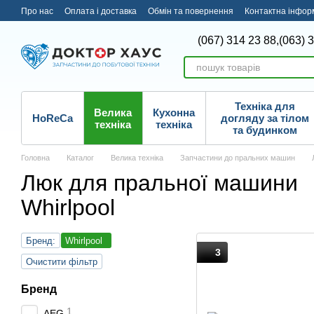
Перейти до основного контенту
Про нас
Оплата і доставка
Обмін та повернення
Контактна інфор
(067) 314 23 88,
(063) 
Техніка для
Велика
Кухонна
HoReCa
догляду за тілом
техніка
техніка
та будинком
Головна
Каталог
Велика техніка
Запчастини до пральних машин
Люк для пральної машини
Whirlpool
Бренд:
Whirlpool
3
Очистити фільтр
Бренд
1
AEG