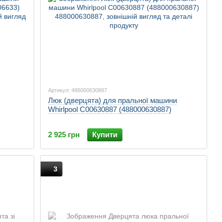
Артикул: 488000630887
Люк (дверцята) для пральної машини
Whirlpool C00630887 (488000630887)
2 925 грн
Купити
3