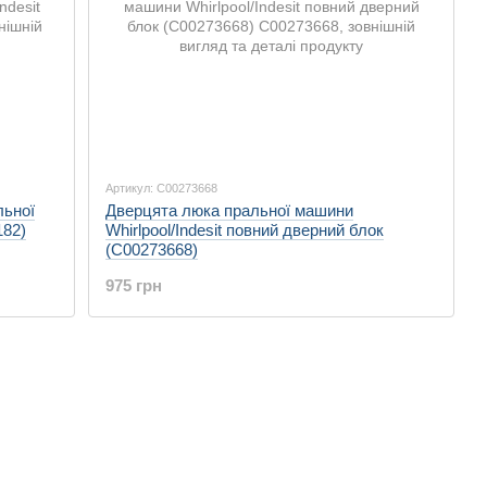
Артикул: C00273668
льної
Дверцята люка пральної машини
182)
Whirlpool/Indesit повний дверний блок
(C00273668)
975 грн