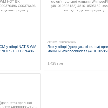
Артикул: 481010595182
 СМ у зборі NATIS WM
Люк у зборі (дверцята зі склом) пра
INDESIT C00376496
машини Whirlpool/Indesit (481010595
1 425 грн