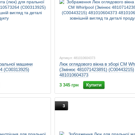
Артикул: 481010604373
пральної машини
Люк оглядового вікна в зборі СМ Whi
64 (C00313925)
(Змінює 481071423891) (C00443215)
481010604373
3 345 грн
Купити
3