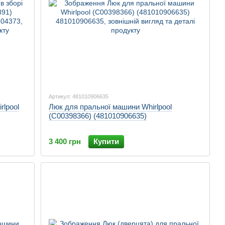
Артикул: 481010906635
rlpool
Люк для пральної машини Whirlpool
(C00398366) (481010906635)
3 400 грн
Купити