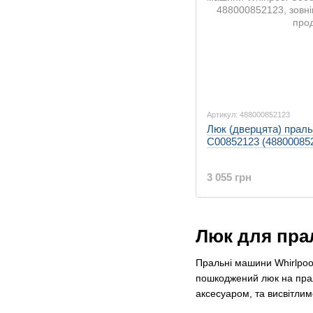
Артикул: 488000852123
Люк (дверцята) праль
C00852123 (48800085
3 055 грн
Люк для пра
Пральні машини Whirlpool
пошкоджений люк на праль
аксесуаром, та висвітли