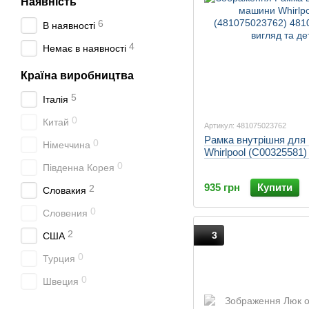
Наявність
6
В наявності
4
Немає в наявності
Країна виробництва
5
Італія
0
Китай
Артикул: 481075023762
Рамка внутрішня для
0
Німеччина
Whirlpool (C00325581)
0
Південна Корея
935 грн
Купити
2
Словакия
0
Словения
2
3
США
0
Турция
0
Швеция