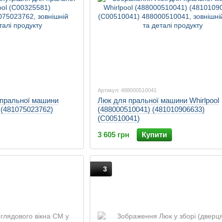
Артикул: 488000510041
 пральної машини
Люк для пральної машини Whirlpool
 (481075023762)
(488000510041) (481010906633)
(C00510041)
3 605 грн
Купити
3