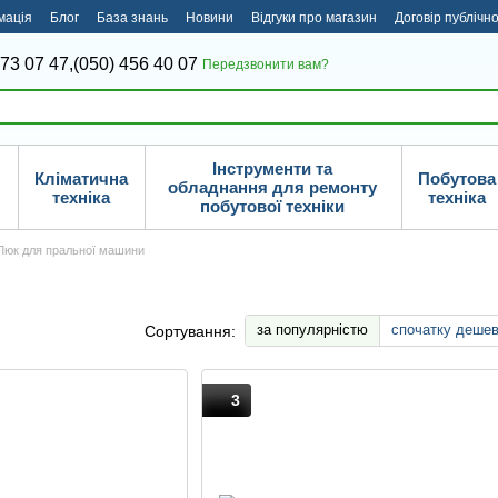
мація
Блог
База знань
Новини
Відгуки про магазин
Договір публічн
373 07 47,
(050) 456 40 07
Передзвонити вам?
Інструменти та
Кліматична
Побутова
обладнання для ремонту
техніка
техніка
побутової техніки
Люк для пральної машини
за популярністю
спочатку деше
Сортування:
3