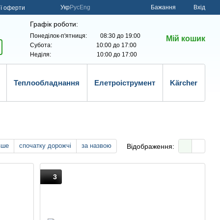
Укр
Рус
Eng
Бажання
Вхід
ої оферти
Графік роботи:
Понеділок-п'ятниця: 08:30 до 19:00
Мій кошик
Субота: 10:00 до 17:00
Неділя: 10:00 до 17:00
Теплообладнання
Елетроіструмент
Kärcher
вше
спочатку дорожчі
за назвою
Відображення:
3