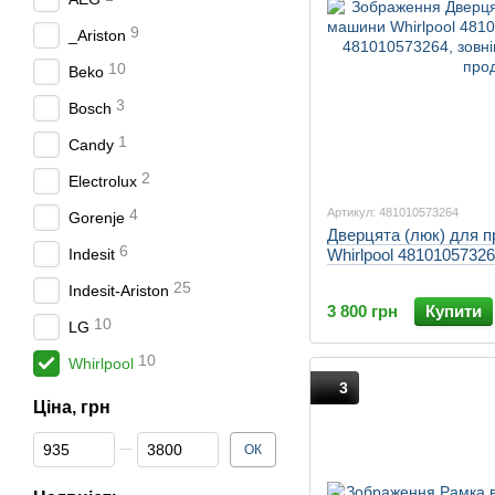
9
_Ariston
10
Beko
3
Bosch
1
Candy
2
Electrolux
Артикул: 481010573264
4
Gorenje
Дверцята (люк) для 
6
Whirlpool 4810105732
Indesit
25
Indesit-Ariston
3 800 грн
Купити
10
LG
10
Whirlpool
3
Ціна, грн
Від Ціна, грн
До Ціна, грн
ОК