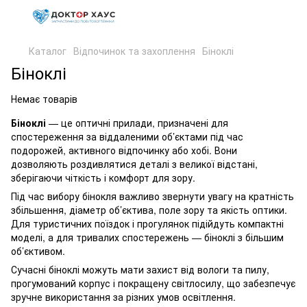
Каталог
Відпочинок та захоплення
Біноклі
Біноклі
Немає товарів
Біноклі
— це оптичні прилади, призначені для
спостереження за віддаленими об’єктами під час
подорожей, активного відпочинку або хобі. Вони
дозволяють роздивлятися деталі з великої відстані,
зберігаючи чіткість і комфорт для зору.
Під час вибору бінокля важливо звернути увагу на кратність
збільшення, діаметр об’єктива, поле зору та якість оптики.
Для туристичних поїздок і прогулянок підійдуть компактні
моделі, а для тривалих спостережень — біноклі з більшим
об’єктивом.
Сучасні біноклі можуть мати захист від вологи та пилу,
прогумований корпус і покращену світлосилу, що забезпечує
зручне використання за різних умов освітлення.