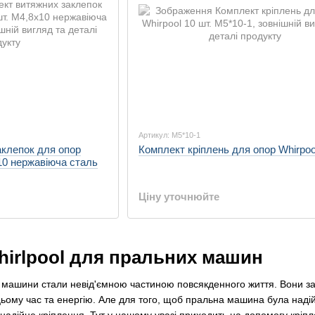
Артикул: М5*10-1
аклепок для опор
Комплект кріплень для опор Whirpool
x10 нержавіюча сталь
Ціну уточнюйте
hirlpool для пральних машин
ні машини стали невід'ємною частиною повсякденного життя. Вони з
цьому час та енергію. Але для того, щоб пральна машина була наді
 надійне кріплення. Тут у нашому увазі приходить на допомогу кріп