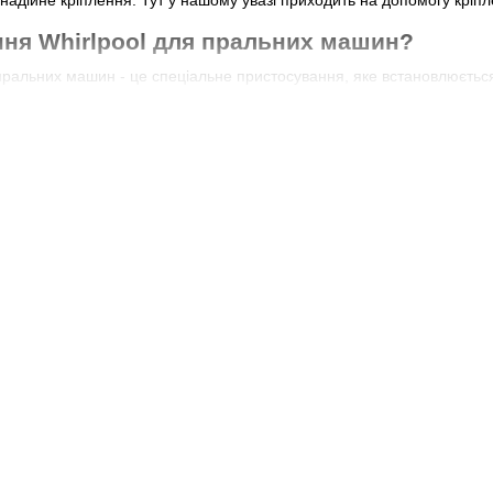
ння Whirlpool для пральних машин?
пральних машин - це спеціальне пристосування, яке встановлюється
 надійність пральної машини під час роботи. Кріплення використову
міщенню пральної машини під час її роботи.
важливим, оскільки надає пральній машині стійкість та надійність,
іплення сприяє підвищенню сервісного терміну пральної машини, а
ч або знизу пральної машини.
rlpool для пральних машин має спеціальні амортизатори, які допома
яє зменшити рівень шуму, який виділяє пральна машина, та забезпе
лів виготовлене кріплення?
пральних машин виготовлене із високоякісних матеріалів, що забезпе
евих деталей, які можуть бути з покриттям з чорної фарби або нержа
ь до зносу, а також здатність витримувати значне навантаження під 
, кріплення також може містити пластикові або гумові компоненти. 
атеріали також допомагають уникнути пошкодження підлоги або інш
 матеріалів для кріплення є їх стійкість до корозії. Оскільки пра