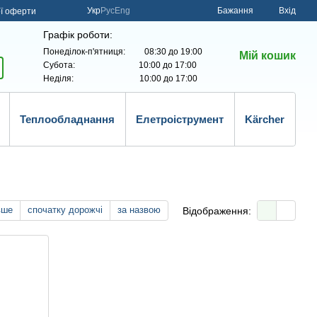
Укр
Рус
Eng
Бажання
Вхід
ої оферти
Графік роботи:
Понеділок-п'ятниця: 08:30 до 19:00
Мій кошик
Субота: 10:00 до 17:00
Неділя: 10:00 до 17:00
Теплообладнання
Елетроіструмент
Kärcher
вше
спочатку дорожчі
за назвою
Відображення: