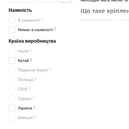
Що таке кріпле
Наявність
0
Кріплення Whirlpool для 
В наявності
забезпечити стійкість та
2
Немає в наявності
поштовхам, вібрації та з
Країна виробництва
Це кріплення є особливо 
машини. Використання кр
0
Італія
можуть знаходитися пору
1
Китай
Крім того, кріплення Whi
циклів прання. Це дозвол
0
Південна Корея
0
З яких матеріа
Польща
0
Кріплення Whirlpool для 
США
воно складається з метал
0
Турция
кріплення, його стійкіст
1
Україна
Крім металевих елементів
пральної машини. Такі м
0
Швеция
Важливим аспектом вибору