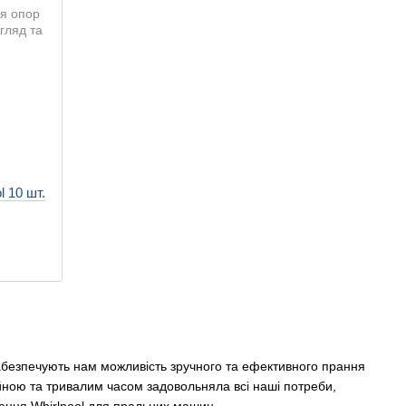
 10 шт.
абезпечують нам можливість зручного та ефективного прання
йною та тривалим часом задовольняла всі наші потреби,
лення Whirlpool для пральних машин.