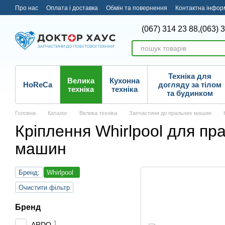
Перейти до основного контенту
Про нас
Оплата і доставка
Обмін та повернення
Контактна інфор
(067) 314 23 88,
(063) 
Техніка для
Велика
Кухонна
HoReCa
догляду за тілом
техніка
техніка
та будинком
Головна
Каталог
Велика техніка
Запчастини до пральних машин
Кріплення Whirlpool для пр
машин
Бренд:
Whirlpool
Очистити фільтр
Бренд
1
ARDO