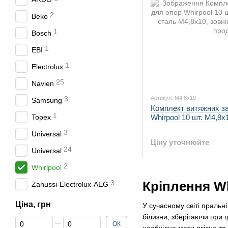
2
Beko
1
Bosch
1
EBI
1
Electrolux
25
Navien
Артикул: M4,8x10
3
Samsung
Комплект витяжних з
1
Whirpool 10 шт. M4,8
Topex
3
Universal
Ціну уточнюйте
24
Universal
2
Whirlpool
Кріплення W
3
Zanussi-Electrolux-AEG
Ціна, грн
У сучасному світі праль
білизни, зберігаючи при 
Від Ціна, грн
До Ціна, грн
ОК
необхідно мати якісне та