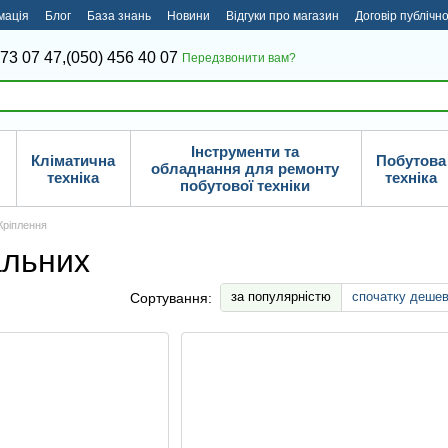
мація
Блог
База знань
Новини
Відгуки про магазин
Договір публічн
373 07 47,
(050) 456 40 07
Передзвонити вам?
Інструменти та
Кліматична
Побутова
обладнання для ремонту
техніка
техніка
побутової техніки
Кріплення
альних
за популярністю
спочатку деше
Сортування: